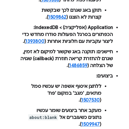
תוקן באג שגרם לכך שבקשות
קצרות לא הוצגו (
1509862
).
Application
(אפליקציה) >
IndexedDB
:
הכפתורים בסרגל הפעולות סודרו מחדש כדי
ליצור עקביות עם חלוניות אחרות (
1393800
).
חיישנים
: תוקנה באג שקשור למיקום לא זמין,
שגרם להחזרת קריאה חוזרת (callback) שגויה
של הצלחה (
1486859
).
ביצועים
:
ללחצן
איסוף אשפה
יש עכשיו סמל
מתאים, 'מגב' במקום 'פח'
).
1507530
(
מעקב אחר ביצועים שומר עכשיו
נתונים כשעוברים אל
about:blank
).
1509947
(