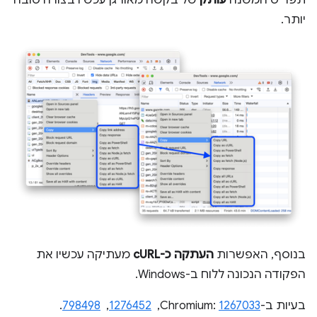
תפריט המשנה
עותק
של בקשה מאורגן עכשיו בצורה טובה
יותר.
בנוסף, האפשרות
העתקה כ-cURL
מעתיקה עכשיו את
הפקודה הנכונה ללוח ב-Windows.
בעיות ב-Chromium:
1267033
, ‏
1276452
, ‏
798498
.