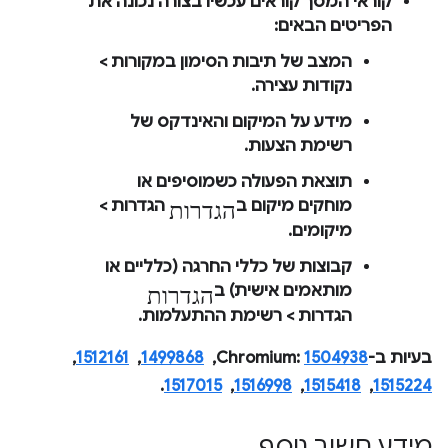
קוראי המסך קוראים עכשיו בצורה נכונה את
הפריטים הבאים:
המצב של תיבות הסימון ב
מקורות
>
נקודות עצירה
.
מידע על המיקום והאינדקס של
רשימת הצעות.
תוצאת הפעולה כשמוסיפים או
הגדרות
מוחקים מיקום ב
הגדרות
>
מיקומים
.
קבוצות של כללי החרגה (כלליים או
הגדרות
מותאמים אישית) ב
הגדרות
>
רשימת ההתעלמות
.
בעיות ב-Chromium:
1504938
, ‏
1499868
, ‏
1512161
, ‏
1515224
, ‏
1515418
, ‏
1516998
, ‏
1517015
.
מידע חשוב נוסף