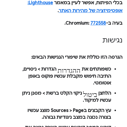
בכלי הפיתוח, אפשר לעיין במאמר
Lighthouse:
אופטימיזציה של מהירות האתר
.
בעיה ב-Chromium:
772558
.
נגישות
הגרסה הזו כוללת את שיפורי הנגישות הבאים:
ההגדרות
כשפותחים את
הגדרות
>
ניסויים
,
התיבה
חיפוש
מקבלת עכשיו פוקוס באופן
אוטומטי.
ביטול
הלחצן
ניקוי הקלט
ב
רשת
>
מסנן
ניתן
עכשיו למיקוד.
עץ הקבצים ב
Page
>
Sources
מוצג עכשיו
בצורה נכונה במצב ניגודיות גבוהה.