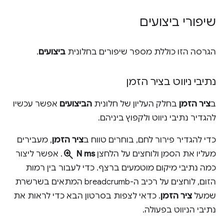
שיפורי ביצועים
הגרסה הזו כוללת מספר שיפורים בחלונית
ביצועים
.
נתיבי ניווט בציר הזמן
ב
ציר הזמן
בחלק העליון של חלונית
הביצועים
אפשר עכשיו
להגדיר נתיבי ניווט ולקפוץ ביניהם.
כדי להגדיר פירור לחם, בוחרים טווח ב
ציר הזמן
, מעבירים
zoom_in
מעליו את הסמן ולוחצים על הלחצן
N ms
. אפשר ליצור
כמה נתיבי מיקום מוטמעים ברצף. כדי לעבור בין רמות
הזום, לוחצים על רכיב ה-breadcrumb המתאים בשרשרת
שמעל
ציר הזמן
. כדאי לצפות בסרטון הבא כדי לראות את
נתיבי הניווט בפעולה.