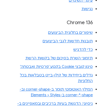
עיקרי השינויים
נגישות
Chrome 136
שיפורים בחלונית הביצועים
תובנות חדשות לגבי הביצועים
כדי להדגיש
תזמוני השרת בסיכום של בקשות הרשת
סינון קובצי Cookie בקטע 'פרטיות ואבטחה'
גדלים ביחידות של קילו-בייט בטבלאות בכל
החלוניות
המילוי האוטומטי תומך ב-corner-shape וב-
corner-*-shape ב-Elements > Styles
ניסיוני: הדגשת בעיות ברכיבים ובמאפיינים ב-