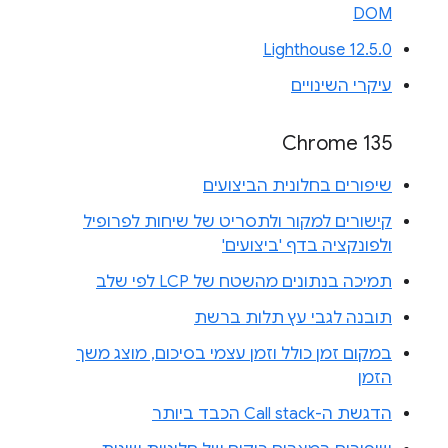
DOM
Lighthouse 12.5.0
עיקרי השינויים
Chrome 135
שיפורים בחלונית הביצועים
קישורים למקור ולתסריט של שיחות לפרופיל
ולפונקציה בדף 'ביצועים'
תמיכה בנתונים מהשטח של LCP לפי שלב
תובנה לגבי עץ תלות ברשת
במקום זמן כולל וזמן עצמי בסיכום, מוצג משך
הזמן
הדגשת ה-Call stack הכבד ביותר