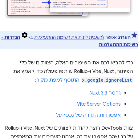
הערה:
אפשר
להשבית ידנית את רשימת ההתעלמות
ב-
הגדרות
>
רשימת ההתעלמות
.
כדי להביא לכם את השיפורים האלה, הצוותים של כלי
הפיתוח, Nuxt,‏ Vite ו-Rollup שיתפו פעולה כדי לאמץ את
x_google_ignoreList
התוסף למפת מקור
:
גרסה Nuxt 3.3
Vite Server Options
אפשרויות הגדרה של נכסי-על
צוות DevTools רוצה להודות לצוותים של Nuxt,‏ Vite ו-Rollup
על כך שהם אפשרו את זה. אנחנו מעריכים את המאמצים