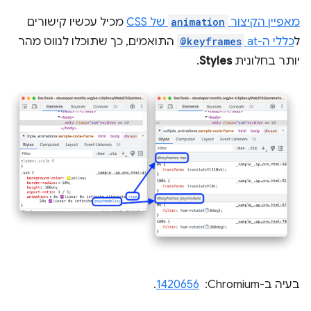
מאפיין הקיצור
animation
של CSS
מכיל עכשיו קישורים
ל
כללי ה-at
@keyframes
התואמים, כך שתוכלו לנווט מהר
יותר בחלונית
Styles
.
בעיה ב-Chromium: ‏
1420656
.