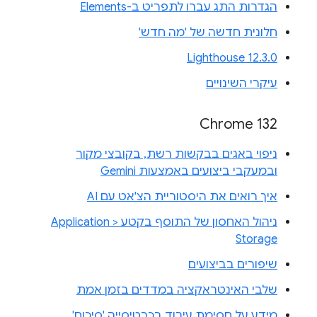
הגדרות התג עברו לתפריט ב-Elements
חלונית חדשה של 'מה חדש'
Lighthouse 12.3.0
עיקרי השינויים
Chrome 132
ניפוי באגים בבקשות רשת, בקובצי מקור
ובמעקבי ביצועים באמצעות Gemini
איך רואים את היסטוריית הצ'אט עם AI
ניהול האחסון של התוסף בקטע Application >
Storage
שיפורים בביצועים
שלבי האינטראקציה במדדים בזמן אמת
מידע על חסימת עיבוד בכרטיסייה 'סיכום'