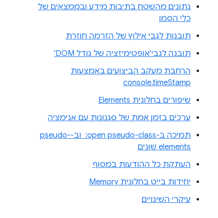
נתונים מהשטח בתיבות מידע ובממצאים של
כלי הסמן
תובנות לגבי אילוץ של הזרמה חוזרת
תובנה לגבי'אופטימיזציה של גודל DOM'
הרחבת מעקב הביצועים באמצעות
console.timeStamp
שיפורים בחלונית Elements
ערכים בזמן אמת של סגנונות עם אנימציה
תמיכה ב-‎ :open pseudo-class וב-pseudo-
elements שונים
העתקת כל ההודעות במסוף
יחידות בייט בחלונית Memory
עיקרי השינויים