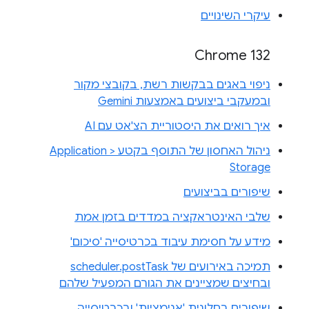
עיקרי השינויים
Chrome 132
ניפוי באגים בבקשות רשת, בקובצי מקור
ובמעקבי ביצועים באמצעות Gemini
איך רואים את היסטוריית הצ'אט עם AI
ניהול האחסון של התוסף בקטע Application >
Storage
שיפורים בביצועים
שלבי האינטראקציה במדדים בזמן אמת
מידע על חסימת עיבוד בכרטיסייה 'סיכום'
תמיכה באירועים של scheduler.postTask
ובחיצים שמציינים את הגורם המפעיל שלהם
שיפורים בחלונית 'אנימציות' ובכרטיסייה