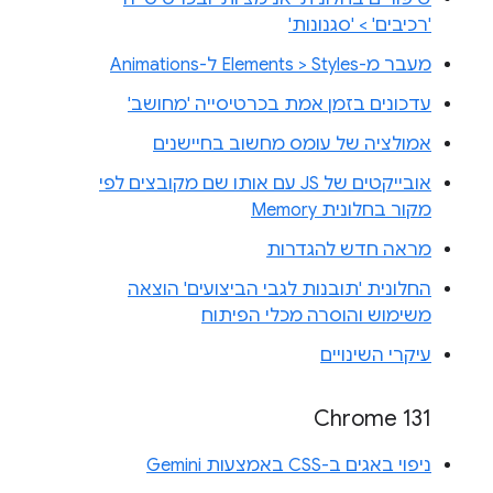
'רכיבים' > 'סגנונות'
מעבר מ-Elements > Styles ל-Animations
עדכונים בזמן אמת בכרטיסייה 'מחושב'
אמולציה של עומס מחשוב בחיישנים
אובייקטים של JS עם אותו שם מקובצים לפי
מקור בחלונית Memory
מראה חדש להגדרות
החלונית 'תובנות לגבי הביצועים' הוצאה
משימוש והוסרה מכלי הפיתוח
עיקרי השינויים
Chrome 131
ניפוי באגים ב-CSS באמצעות Gemini