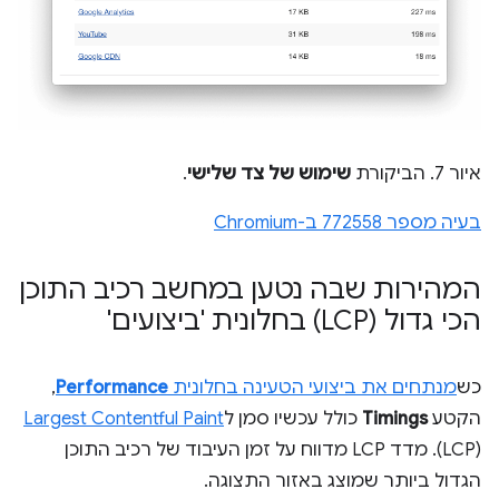
איור 7. הביקורת
שימוש של צד שלישי
.
בעיה מספר 772558 ב-Chromium
המהירות שבה נטען במחשב רכיב התוכן
הכי גדול (LCP) בחלונית 'ביצועים'
כש
מנתחים את ביצועי הטעינה בחלונית
Performance
,
הקטע
Timings
כולל עכשיו סמן ל
Largest Contentful Paint
(LCP). מדד LCP מדווח על זמן העיבוד של רכיב התוכן
הגדול ביותר שמוצג באזור התצוגה.