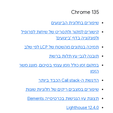
Chrome 135
שיפורים בחלונית הביצועים
קישורים למקור ולתסריט של שיחות לפרופיל
ולפונקציה בדף 'ביצועים'
תמיכה בנתונים מהשטח של LCP לפי שלב
תובנה לגבי עץ תלות ברשת
במקום זמן כולל וזמן עצמי בסיכום, מוצג משך
הזמן
הדגשת ה-Call stack הכבד ביותר
שיפורים במצבים ריקים של חלוניות שונות
תצוגת עץ הנגישות בכרטיסייה Elements
Lighthouse 12.4.0