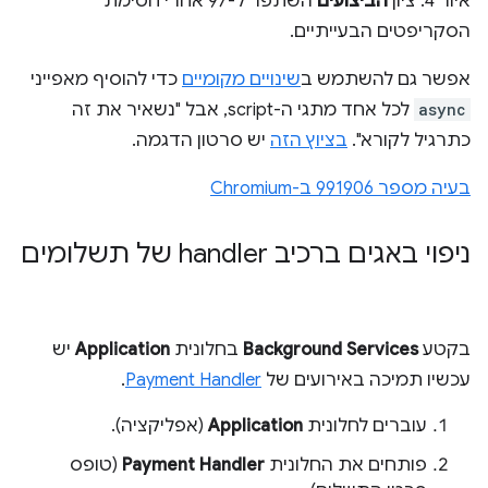
איור 4. ציון
הביצועים
השתפר ל-97 אחרי חסימת
הסקריפטים הבעייתיים.
אפשר גם להשתמש ב
שינויים מקומיים
כדי להוסיף מאפייני
async
לכל אחד מתגי ה-script, אבל "נשאיר את זה
כתרגיל לקורא".
בציוץ הזה
יש סרטון הדגמה.
בעיה מספר 991906 ב-Chromium
ניפוי באגים ברכיב handler של תשלומים
בקטע
Background Services
בחלונית
Application
יש
עכשיו תמיכה באירועים של
Payment Handler
.
עוברים לחלונית
Application
(אפליקציה).
פותחים את החלונית
Payment Handler
(טופס