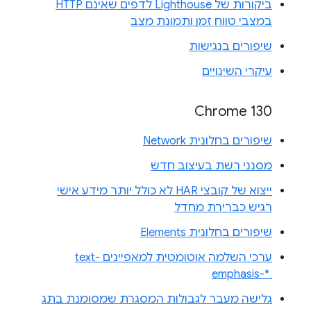
ביקורות של Lighthouse לדפים שאינם HTTP
במצבי טווח זמן ותמונת מצב
שיפורים בנגישות
עיקרי השינויים
Chrome 130
שיפורים בחלונית Network
מסנני רשת בעיצוב חדש
ייצוא של קובצי HAR לא כולל יותר מידע אישי
רגיש כברירת מחדל
שיפורים בחלונית Elements
ערכי השלמה אוטומטית למאפיינים text-
emphasis-* ‎
גלישה מעבר לגבולות המסגרת שמסומנת בתג