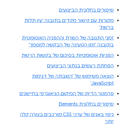
שיפורים בחלונית הביצועים
מקורות עם קישור מקדים בתובנה 'עץ תלות
ברשת'
זמני התגובה של השרת וההפניה האוטומטית
בתובנה 'זמן הטעינה של הבקשה למסמך'
הפניות אוטומטיות בסיכום של בקשות הרשת
הפחתת רעשים בנתוני הביצועים
הוצאה משימוש של 'השבתה של דגימות
JavaScript'
פרמטר הדיוק של המיקום הגיאוגרפי בחיישנים
שיפורים בחלונית Elements
ניפוי באגים של ערכי CSS מורכבים בצורה קלה
יותר