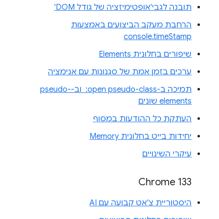
תובנה לגבי'אופטימיזציה של גודל DOM'
הרחבת מעקב הביצועים באמצעות
console.timeStamp
שיפורים בחלונית Elements
ערכים בזמן אמת של סגנונות עם אנימציה
תמיכה ב-‎ :open pseudo-class וב-pseudo-
elements שונים
העתקת כל ההודעות במסוף
יחידות בייט בחלונית Memory
עיקרי השינויים
Chrome 133
היסטוריית צ'אט קבועה עם AI