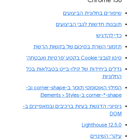
Chrome 136
שיפורים בחלונית הביצועים
תובנות חדשות לגבי הביצועים
כדי להדגיש
תזמוני השרת בסיכום של בקשות הרשת
סינון קובצי Cookie בקטע 'פרטיות ואבטחה'
גדלים ביחידות של קילו-בייט בטבלאות בכל
החלוניות
המילוי האוטומטי תומך ב-corner-shape וב-
corner-*-shape ב-Elements > Styles
ניסיוני: הדגשת בעיות ברכיבים ובמאפיינים ב-
DOM
Lighthouse 12.5.0
עיקרי השינויים