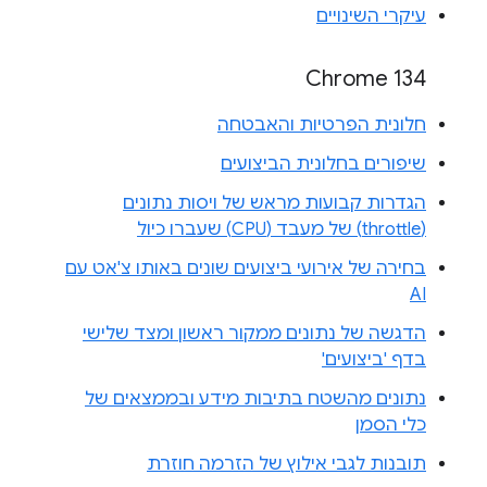
עיקרי השינויים
Chrome 134
חלונית הפרטיות והאבטחה
שיפורים בחלונית הביצועים
הגדרות קבועות מראש של ויסות נתונים
(throttle) של מעבד (CPU) שעברו כיול
בחירה של אירועי ביצועים שונים באותו צ'אט עם
AI
הדגשה של נתונים ממקור ראשון ומצד שלישי
בדף 'ביצועים'
נתונים מהשטח בתיבות מידע ובממצאים של
כלי הסמן
תובנות לגבי אילוץ של הזרמה חוזרת