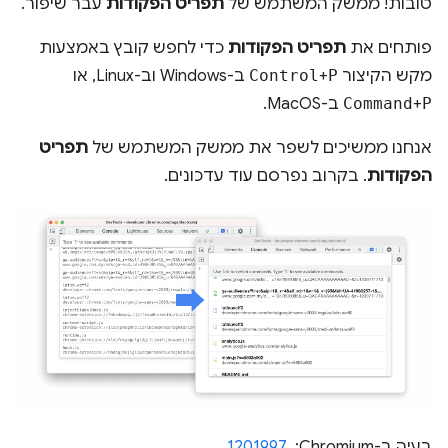
טובות! ממשק המשתמש של
תפריט הפקודות
עבר שיפור.
פותחים את
תפריט הפקודות
כדי לחפש קובץ באמצעות
מקש הקיצור
P
+
Control
ב-Windows וב-Linux, או
P
+
Command
ב-MacOS.
אנחנו ממשיכים לשפר את ממשק המשתמש של
תפריט
הפקודות
. בקרוב נפרסם עוד עדכונים.
בעיה ב-Chromium: ‏
1201997