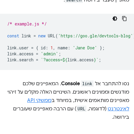
מאפיין שעבר בירושה
.
/* example.js */
const
link
=
new
URL
(
'https://goo.gle/devtools-blog'
link
.
user
=
{
id
:
1
,
name
:
'Jane Doe'
};
link
.
access
=
'admin'
;
link
.
search
=
`?access=
${
link
.
access
}
`
;
נסו להתחבר אל
link
Console
. המאפיינים שלכם
מודגשים וממוינים ראשונים. השינויים האלה מקלים על זיהוי
מאפיינים מותאמים אישית, במיוחד ב
ממשקי API
לאינטרנט
(לדוגמה,
URL
) עם הרבה מאפיינים שעוברים
בירושה.