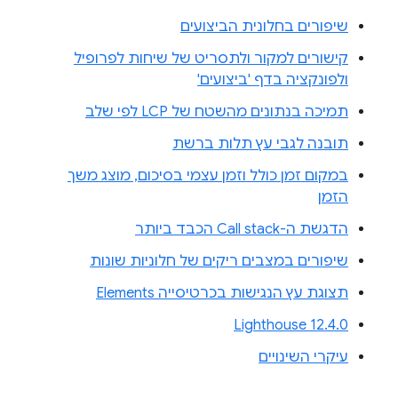
שיפורים בחלונית הביצועים
קישורים למקור ולתסריט של שיחות לפרופיל
ולפונקציה בדף 'ביצועים'
תמיכה בנתונים מהשטח של LCP לפי שלב
תובנה לגבי עץ תלות ברשת
במקום זמן כולל וזמן עצמי בסיכום, מוצג משך
הזמן
הדגשת ה-Call stack הכבד ביותר
שיפורים במצבים ריקים של חלוניות שונות
תצוגת עץ הנגישות בכרטיסייה Elements
Lighthouse 12.4.0
עיקרי השינויים