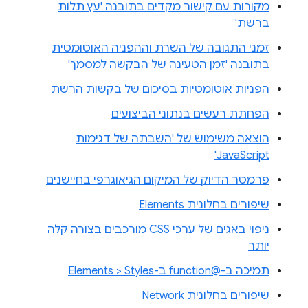
מקורות עם קישור מקדים בתובנה 'עץ תלות
ברשת'
זמני התגובה של השרת וההפניה האוטומטית
בתובנה 'זמן הטעינה של הבקשה למסמך'
הפניות אוטומטיות בסיכום של בקשות הרשת
הפחתת רעשים בנתוני הביצועים
הוצאה משימוש של 'השבתה של דגימות
JavaScript'
פרמטר הדיוק של המיקום הגיאוגרפי בחיישנים
שיפורים בחלונית Elements
ניפוי באגים של ערכי CSS מורכבים בצורה קלה
יותר
תמיכה ב-@function ב-Elements > Styles
שיפורים בחלונית Network