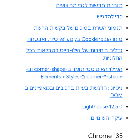
תובנות חדשות לגבי הביצועים
כדי להדגיש
תזמוני השרת בסיכום של בקשות הרשת
סינון קובצי Cookie בקטע 'פרטיות ואבטחה'
גדלים ביחידות של קילו-בייט בטבלאות בכל
החלוניות
המילוי האוטומטי תומך ב-corner-shape וב-
corner-*-shape ב-Elements > Styles
ניסיוני: הדגשת בעיות ברכיבים ובמאפיינים ב-
DOM
Lighthouse 12.5.0
עיקרי השינויים
Chrome 135