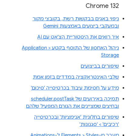
Chrome 132
ניפוי באגים בבקשות רשת, בקובצי מקור
ובמעקבי ביצועים באמצעות Gemini
איך רואים את היסטוריית הצ'אט עם AI
ניהול האחסון של התוסף בקטע Application >
Storage
שיפורים בביצועים
שלבי האינטראקציה במדדים בזמן אמת
מידע על חסימת עיבוד בכרטיסייה 'סיכום'
תמיכה באירועים של scheduler.postTask
ובחיצים שמציינים את הגורם המפעיל שלהם
שיפורים בחלונית 'אנימציות' ובכרטיסייה
'רכיבים' > 'סגנונות'
מעבר מ-Elements > Styles ל-Animations