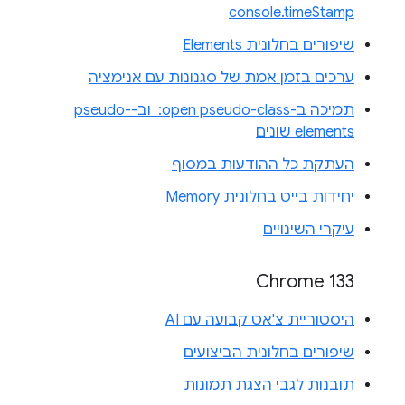
console.timeStamp
שיפורים בחלונית Elements
ערכים בזמן אמת של סגנונות עם אנימציה
תמיכה ב-‎ :open pseudo-class וב-pseudo-
elements שונים
העתקת כל ההודעות במסוף
יחידות בייט בחלונית Memory
עיקרי השינויים
Chrome 133
היסטוריית צ'אט קבועה עם AI
שיפורים בחלונית הביצועים
תובנות לגבי הצגת תמונות