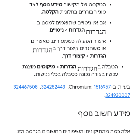
הטקסט של הקישור
מידע נוסף
לצד
סוגי הבוררים בחלונית
הקלטה
.
אם אין ניסויים שתואמים למסנן ב
הגדרות
הגדרות
>
ניסויים
.
אישור הפעולה כשמסירים, מאשרים
הגדרות
או משחזרים קיצור דרך ב
הגדרות
>
קיצורי דרך
.
הגדרות
הטבלה ב
הגדרות
>
מיקומים
מוצגת
עכשיו בצורה נכונה כטבלה בכלי נגישות.
בעיות ב-Chromium:
1516957
, ‏
324282443
, ‏
324467508
, ‏
.
324930007
מידע חשוב נוסף
אלה כמה מהתיקונים והשיפורים החשובים בגרסה הזו: