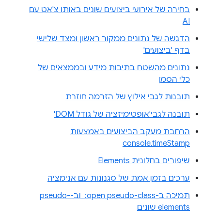
בחירה של אירועי ביצועים שונים באותו צ'אט עם
AI
הדגשה של נתונים ממקור ראשון ומצד שלישי
בדף 'ביצועים'
נתונים מהשטח בתיבות מידע ובממצאים של
כלי הסמן
תובנות לגבי אילוץ של הזרמה חוזרת
תובנה לגבי'אופטימיזציה של גודל DOM'
הרחבת מעקב הביצועים באמצעות
console.timeStamp
שיפורים בחלונית Elements
ערכים בזמן אמת של סגנונות עם אנימציה
תמיכה ב-‎ :open pseudo-class וב-pseudo-
elements שונים