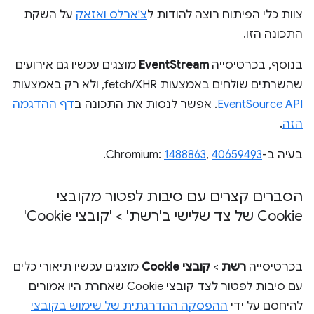
צוות כלי הפיתוח רוצה להודות ל
צ'ארלס ואזאק
על השקת
התכונה הזו.
בנוסף, בכרטיסייה
EventStream
מוצגים עכשיו גם אירועים
שהשרתים שולחים באמצעות fetch/XHR, ולא רק באמצעות
EventSource API
. אפשר לנסות את התכונה ב
דף ההדגמה
הזה
.
בעיה ב-Chromium:
40659493
,
1488863
.
הסברים קצרים עם סיבות לפטור מקובצי
Cookie של צד שלישי ב'רשת' > 'קובצי Cookie'
בכרטיסייה
רשת
>
קובצי Cookie
מוצגים עכשיו תיאורי כלים
עם סיבות לפטור לצד קובצי Cookie שאחרת היו אמורים
להיחסם על ידי
ההפסקה ההדרגתית של שימוש בקובצי