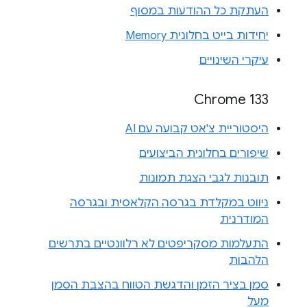
העתקת כל ההודעות במסוף
יחידות בייט בחלונית Memory
עיקרי השינויים
Chrome 133
היסטוריית צ'אט קבועה עם AI
שיפורים בחלונית הביצועים
תובנות לגבי הצגת תמונות
ניווט במקלדת בגרסה הקלאסית ובגרסה
המודרנית
התעלמות מסקריפטים לא רלוונטיים בתרשים
הלהבות
סמן בציר הזמן והדגשת הטווח בהצבת הסמן
מעל