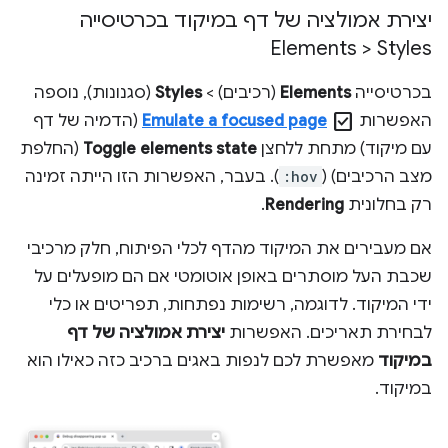
יצירת אמולציה של דף במיקוד בכרטיסייה
Elements > Styles
בכרטיסייה
Elements
(רכיבים) >
Styles
(סגנונות), נוספה
check_box
האפשרות
Emulate a focused page
(הדמיה של דף
עם מיקוד) מתחת ללחצן
Toggle elements state
(החלפת
מצב הרכיבים) (
:hov
). בעבר, האפשרות הזו הייתה זמינה
רק בחלונית
Rendering
.
אם מעבירים את המיקוד מהדף לכלי הפיתוח, חלק מרכיבי
שכבת העל מוסתרים באופן אוטומטי אם הם מופעלים על
ידי המיקוד. לדוגמה, רשימות נפתחות, תפריטים או כלי
לבחירת תאריכים. האפשרות
יצירת אמולציה של דף
במיקוד
מאפשרת לכם לנפות באגים ברכיב כזה כאילו הוא
במיקוד.