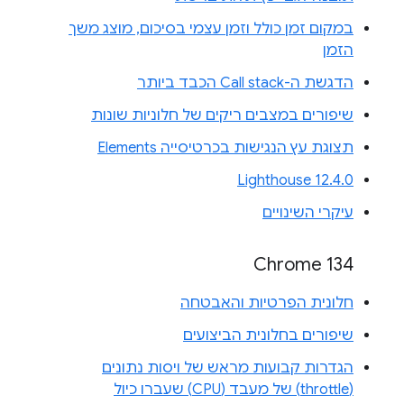
במקום זמן כולל וזמן עצמי בסיכום, מוצג משך
הזמן
הדגשת ה-Call stack הכבד ביותר
שיפורים במצבים ריקים של חלוניות שונות
תצוגת עץ הנגישות בכרטיסייה Elements
Lighthouse 12.4.0
עיקרי השינויים
Chrome 134
חלונית הפרטיות והאבטחה
שיפורים בחלונית הביצועים
הגדרות קבועות מראש של ויסות נתונים
(throttle) של מעבד (CPU) שעברו כיול