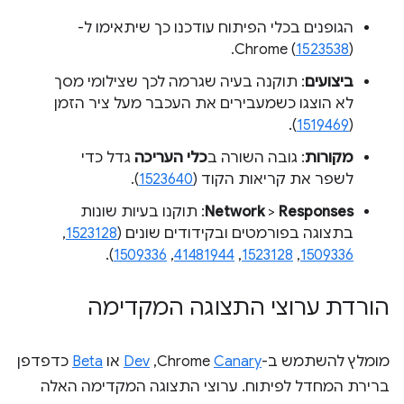
הגופנים בכלי הפיתוח עודכנו כך שיתאימו ל-
Chrome (
1523538
).
ביצועים
: תוקנה בעיה שגרמה לכך שצילומי מסך
לא הוצגו כשמעבירים את העכבר מעל ציר הזמן
).
1519469
(
מקורות
: גובה השורה ב
כלי העריכה
גדל כדי
לשפר את קריאות הקוד (
1523640
).
Responses
>
Network
: תוקנו בעיות שונות
בתצוגה בפורמטים ובקידודים שונים (
1523128
,
).
1509336
,
41481944
,
1523128
,
1509336
הורדת ערוצי התצוגה המקדימה
מומלץ להשתמש ב-Chrome
Canary
,‏
Dev
או
Beta
כדפדפן
ברירת המחדל לפיתוח. ערוצי התצוגה המקדימה האלה