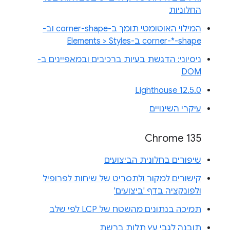
החלוניות
המילוי האוטומטי תומך ב-corner-shape וב-
corner-*-shape ב-Elements > Styles
ניסיוני: הדגשת בעיות ברכיבים ובמאפיינים ב-
DOM
Lighthouse 12.5.0
עיקרי השינויים
Chrome 135
שיפורים בחלונית הביצועים
קישורים למקור ולתסריט של שיחות לפרופיל
ולפונקציה בדף 'ביצועים'
תמיכה בנתונים מהשטח של LCP לפי שלב
תובנה לגבי עץ תלות ברשת