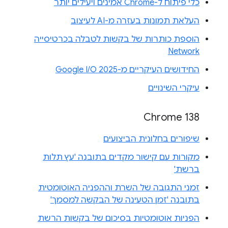
כלי פיתוח ל-Chrome אמינים ויעילים יותר
העלאת תמונות בעזרה מ-AI לעיצוב
הוספת כותרות של בקשות לטבלה בכרטיסייה
Network
החידושים העיקריים מ-Google I/O 2025
עיקרי השינויים
Chrome 138
שיפורים בחלונית הביצועים
מקורות עם קישור מקדים בתובנה 'עץ תלות
ברשת'
זמני התגובה של השרת וההפניה האוטומטית
בתובנה 'זמן הטעינה של הבקשה למסמך'
הפניות אוטומטיות בסיכום של בקשות הרשת