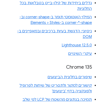
גדלים ביחידות של קילו-בייט בטבלאות בכל
החלוניות
המילוי האוטומטי תומך ב-corner-shape וב-
corner-*-shape ב-Elements > Styles
ניסיוני: הדגשת בעיות ברכיבים ובמאפיינים ב-
DOM
Lighthouse 12.5.0
עיקרי השינויים
Chrome 135
שיפורים בחלונית הביצועים
קישורים למקור ולתסריט של שיחות לפרופיל
ולפונקציה בדף 'ביצועים'
תמיכה בנתונים מהשטח של LCP לפי שלב