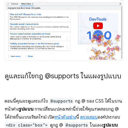
ดูและแก้ไขกฎ @supports ในแผงรูปแบบ
ตอนนี้คุณจะดูและแก้ไข
@supports
กฎ @ ของ CSS ได้ในบาน
หน้าต่าง
รูปแบบ
การเปลี่ยนแปลงเหล่านี้ช่วยให้คุณทดสอบกฎ @
ได้ง่ายขึ้นแบบเรียลไทม์ เปิด
หน้าตัวอย่าง
นี้
ตรวจสอบ
องค์ประกอบ
<div class=”box”>
ดูกฎ @
@supports
ในแผง
รูปแบบ