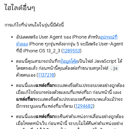
ไฮไลต์อื่นๆ
การแก้ไขที่น่าสนใจในรุ่นนี้มีดังนี้
อัปเดตสตริง User Agent ของ iPhone สำหรับ
อุปกรณ์ที่
จำลอง
iPhone ทุกรุ่นหลังจากรุ่น 5 จะมีสตริง User-Agent
ที่มี iPhone OS 13_2_3 (
1289553
)
ตอนนี้คุณสามารถบันทึก
ข้อมูลโค้ด
เป็นไฟล์ JavaScript ได้
โดยตรงแล้ว ก่อนหน้านี้คุณต้องต่อท้ายนามสกุลไฟล์
.js
ด้วยตนเอง (
1137218
)
ตอนนี้แผง
แหล่งที่มา
จะแสดงชื่อตัวแปรขอบเขตอย่างถูกต้อง
เมื่อแก้ไขข้อบกพร่องด้วยแผนที่แหล่งที่มา ก่อนหน้านี้ แผง
แหล่งที่มา
จะแสดงชื่อตัวแปรขอบเขตที่ลดขนาดแล้วแม้ว่าจะ
มีการระบุแผนที่แหล่งที่มาก็ตาม (
1294682
)
ตอนนี้แผง
แหล่งที่มา
จะคืนค่าตำแหน่งการเลื่อนอย่างถูกต้อง
เมื่อโหลดหน้าเว็บ ก่อนหน้านี้ ระบบไม่ได้คืนค่าตำแหน่งอย่าง