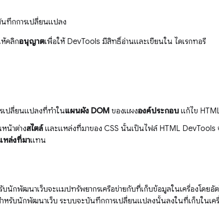
รบันทึกการเปลี่ยนแปลง
ห้คลิก
อนุญาต
เพื่อให้ DevTools มีสิทธิ์อ่านและเขียนใน ไดเรกทอรี
รเปลี่ยนแปลงที่ทำใน
แผนผัง DOM
ของแผง
องค์ประกอบ
แก้ไข HTM
หน้าต่าง
สไตล์
และแหล่งที่มาของ CSS นั้นเป็นไฟล์ HTML DevTools จ
แหล่งที่มา
แทน
รับนักพัฒนาเว็บจะแมปทรัพยากรเครือข่ายกับที่เก็บข้อมูลในเครื่องโดยอัตโ
สำหรับนักพัฒนาเว็บ ระบบจะบันทึกการเปลี่ยนแปลงนั้นลงในที่เก็บในเครื