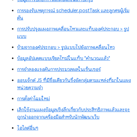
การรองรับเหตุการณ์ scheduler.postTask และลูกศรผู้เริ่ม
ต้น
การปรับปรุงแผงภาพเคลื่อนไหวและแท็บองค์ประกอบ > รูป
แบบ
ข้ามจากองค์ประกอบ > รูปแบบไปยังภาพเคลื่อนไหว
ข้อมูลอัปเดตแบบเรียลไทม์ในแท็บ "คำนวณแล้ว"
การจำลองแรงดันการประมวลผลในเซ็นเซอร์
ออบเจ็กต์ JS ที่มีชื่อเดียวกันซึ่งจัดกลุ่มตามแหล่งที่มาในแผง
หน่วยความจำ
การตั้งค่าโฉมใหม่
เลิกใช้งานแผงข้อมูลเชิงลึกเกี่ยวกับประสิทธิภาพแล้วและจะ
ถูกนำออกจากเครื่องมือสำหรับนักพัฒนาเว็บ
ไฮไลต์อื่นๆ