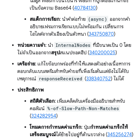
โมดูล Wasm เป็นไบนารี wasm ที่ถูกต้องแทนที่จะ
เป็นข้อความ Base64 (
40784130
)
สแต็กการเรียก
: นำคำต่อท้าย
(async)
ออกจากคำ
อธิบายเฟรมการเรียกแบบไม่พร้อมกัน เปลี่ยนการ
ไฮไลต์จากตัวเอียงเป็นตัวหนา (
343750870
)
หน่วยความจำ
: นำ
InternalNodes
ที่มีขนาดเป็น 0 โดย
ไม่จำเป็นออกจาก
สรุป
สแนปชอตฮีป (
340200025
)
เครือข่าย
: แก้ไขข้อบกพร่องที่ทำให้แสดงตัวอย่างเนื้อหาการ
ตอบกลับแบบสตรีมสำหรับคำขอที่เพิ่งเริ่มต้นแต่ยังไม่ได้รับ
เหตุการณ์
responseReceived
(
338340752
) ไม่ได้
ประสิทธิภาพ
สถิติตัวเลือก
: เพิ่มเคล็ดลับเครื่องมืออธิบายสำหรับ
คอลัมน์
%-of-Slow-Path-Non-Matches
(
324282954
)
โหมดการกำหนดค่าแทร็ก
: ปุ่ม
กำหนดค่าแทร็กให้
เสร็จสมบูรณ์
ได้ย้ายไปอยู่ที่ด้านขวาล่าง (
345256274
)