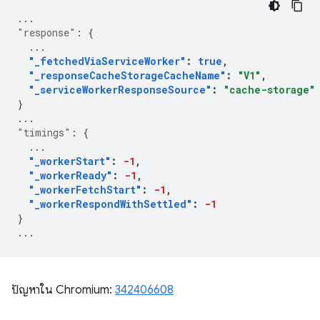
...
"response"
:
{
...
"_fetchedViaServiceWorker"
:
true
,
"_responseCacheStorageCacheName"
:
"V1"
,
"_serviceWorkerResponseSource"
:
"cache-storage"
}
...
"timings"
:
{
...
"_workerStart"
:
-1
,
"_workerReady"
:
-1
,
"_workerFetchStart"
:
-1
,
"_workerRespondWithSettled"
:
-1
}
...
ปัญหาใน Chromium:
342406608