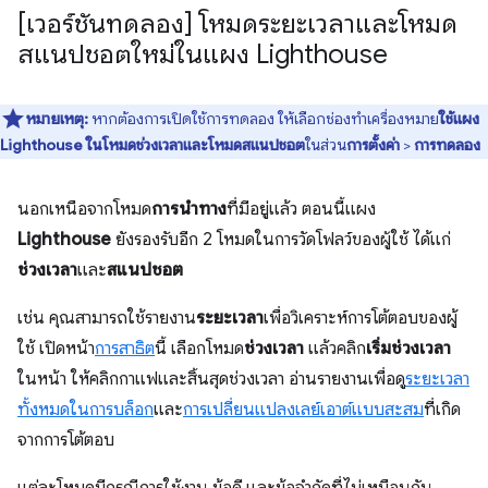
[เวอร์ชันทดลอง] โหมดระยะเวลาและโหมด
สแนปชอตใหม่ในแผง Lighthouse
หมายเหตุ:
หากต้องการเปิดใช้การทดลอง ให้เลือกช่องทำเครื่องหมาย
ใช้แผง
Lighthouse ในโหมดช่วงเวลาและโหมดสแนปชอต
ในส่วน
การตั้งค่า
>
การทดลอง
นอกเหนือจากโหมด
การนำทาง
ที่มีอยู่แล้ว ตอนนี้แผง
Lighthouse
ยังรองรับอีก 2 โหมดในการวัดโฟลว์ของผู้ใช้ ได้แก่
ช่วงเวลา
และ
สแนปชอต
เช่น คุณสามารถใช้รายงาน
ระยะเวลา
เพื่อวิเคราะห์การโต้ตอบของผู้
ใช้ เปิดหน้า
การสาธิต
นี้ เลือกโหมด
ช่วงเวลา
แล้วคลิก
เริ่มช่วงเวลา
ในหน้า ให้คลิกกาแฟและสิ้นสุดช่วงเวลา อ่านรายงานเพื่อดู
ระยะเวลา
ทั้งหมดในการบล็อก
และ
การเปลี่ยนแปลงเลย์เอาต์แบบสะสม
ที่เกิด
จากการโต้ตอบ