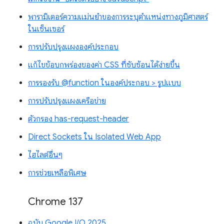
พารามิเตอร์ความแม่นยำของการระบุตำแหน่งทางภูมิศาสตร์
ในเซ็นเซอร์
การปรับปรุงแผงองค์ประกอบ
แก้ไขข้อบกพร่องของค่า CSS ที่ซับซ้อนได้ง่ายขึ้น
การรองรับ @function ในองค์ประกอบ > รูปแบบ
การปรับปรุงแผงเครือข่าย
ตัวกรอง has-request-header
Direct Sockets ใน Isolated Web App
ไฮไลต์อื่นๆ
การช่วยเหลือพิเศษ
Chrome 137
ฉบับ Google I/O 2025