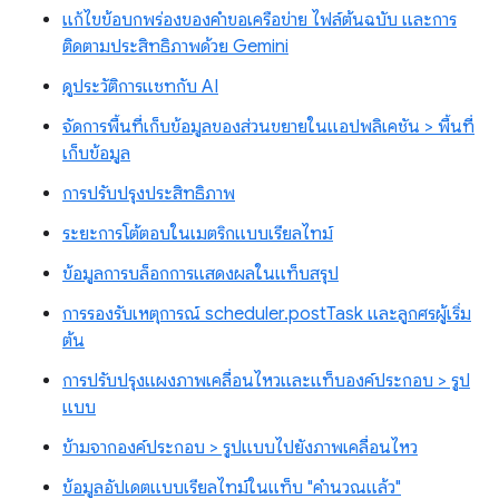
แก้ไขข้อบกพร่องของคำขอเครือข่าย ไฟล์ต้นฉบับ และการ
ติดตามประสิทธิภาพด้วย Gemini
ดูประวัติการแชทกับ AI
จัดการพื้นที่เก็บข้อมูลของส่วนขยายในแอปพลิเคชัน > พื้นที่
เก็บข้อมูล
การปรับปรุงประสิทธิภาพ
ระยะการโต้ตอบในเมตริกแบบเรียลไทม์
ข้อมูลการบล็อกการแสดงผลในแท็บสรุป
การรองรับเหตุการณ์ scheduler.postTask และลูกศรผู้เริ่ม
ต้น
การปรับปรุงแผงภาพเคลื่อนไหวและแท็บองค์ประกอบ > รูป
แบบ
ข้ามจากองค์ประกอบ > รูปแบบไปยังภาพเคลื่อนไหว
ข้อมูลอัปเดตแบบเรียลไทม์ในแท็บ "คำนวณแล้ว"