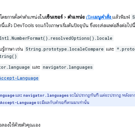
ดยการตั้งค่าตำแหน่งใน
เซ็นเซอร์
>
ตำแหน่ง
เปิด
เมนูคำสั่ง
แล้วพิมพ์
S
ี้แล้ว DevTools จะแก้ไขภาษาเริ่มต้นปัจจุบัน ซึ่งจะส่งผลต่อสิ่งต่อไปนี
Intl.NumberFormat().resolvedOptions().locale
บรู้ภาษา เช่น
String.prototype.localeCompare
และ
*.proto
tring()
tor.language
และ
navigator.languages
Accept-Language
และ
จะไม่ปรากฏทันที แต่จะปรากฏ หลังจากไ
anguage
navigator.languages
จะมีผลกับคำขอที่ตามมาเท่านั้น
Accept-Language
่อลองใช้ด้วยตัวคุณเอง