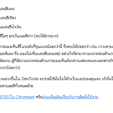
แสงสีแดง
แสงสีเขียว
็นแสงสีน้ำเงิน
สีใดๆ ยกเว้นเฉดสีเทา (พบได้ยากมาก)
รมองเห็นสีในระดับที่รุนแรงน้อยกว่านี้ ซึ่งพบได้บ่อยกว่า เช่น
ภาวะตาบ
อดสีแดง
ซึ่ง มองไม่เห็นแสงสีแดงเลย) อย่างไรก็ตาม ความบกพร่องด้า
่างชัดเจน ผู้ที่มีความบกพร่องด้านการมองเห็นดังกล่าวแต่ละคนจะแตกต่าง
้มาก/น้อยกว่า)
งมากขึ้นใน DevTools จะช่วยให้มั่นใจได้ว่าเว็บแอปของคุณจะ เข้าถึงได
ละตาบอดสีทั้งหมดด้วย
03700 ใน Chromium
หรือ
อ่านเพิ่มเติมเกี่ยวกับการติดตั้งใช้งาน