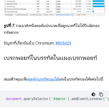
รูปที่ 7
วางเมาส์เหนือคอลัมน์ขนาดเพื่อดูขนาดที่ไม่ได้บีบอัดของ
ทรัพยากร
ปัญหาที่เกี่ยวข้องใน Chromium:
#805429
เบรกพอยท์ในบรรทัดในแผงเบรกพอยท์
สมมติว่าคุณเพิ่ม
จุดพักบรรทัดของโค้ด
ลงในบรรทัดของโค้ดต่อไปนี้
document
.
querySelector
(
'#dante'
).
addEventListener
(
'