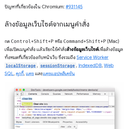
ปัญหาที่เกี่ยวข้องใน Chromium:
#931145
ล้างข้อมูลเว็บไซต์จากเมนูคำสั่ง
กด
Control
+
Shift
+
P
หรือ
Command
+
Shift
+
P
(Mac)
เพื่อเปิดเมนูคำสั่ง แล้วเรียกใช้คำสั่ง
ล้างข้อมูลเว็บไซต์
เพื่อล้างข้อมูล
ทั้งหมดที่เกี่ยวข้องกับหน้าเว็บ ซึ่งรวมถึง
Service Worker
localStorage
,
sessionStorage
,
IndexedDB
,
Web
SQL
,
คุกกี้
,
แคช
และ
แคชแอปพลิเคชัน