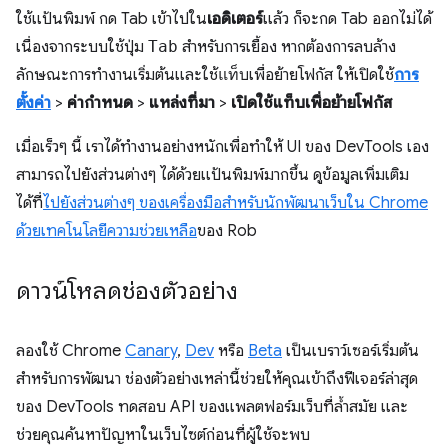
ใช้แป้นพิมพ์ กด Tab เข้าไปใน
เอดิเตอร์
แล้ว ก็จะกด Tab ออกไม่ได้
เนื่องจากระบบใช้ปุ่ม
Tab
สำหรับการเยื้อง หากต้องการลบล้าง
ลักษณะการทำงานเริ่มต้นและใช้
แท็บ
เพื่อย้ายโฟกัส ให้เปิดใช้
การ
ตั้งค่า
>
ค่ากำหนด
>
แหล่งที่มา
>
เปิดใช้แท็บเพื่อย้ายโฟกัส
เมื่อเร็วๆ นี้ เราได้ทำงานอย่างหนักเพื่อทำให้ UI ของ DevTools เอง
สามารถไปยังส่วนต่างๆ ได้ด้วยแป้นพิมพ์มากขึ้น ดูข้อมูลเพิ่มเติม
ได้ที่
ไปยังส่วนต่างๆ ของเครื่องมือสำหรับนักพัฒนาเว็บใน Chrome
ด้วยเทคโนโลยีความช่วยเหลือ
ของ Rob
ดาวน์โหลดช่องตัวอย่าง
ลองใช้ Chrome
Canary
,
Dev
หรือ
Beta
เป็นเบราว์เซอร์เริ่มต้น
สำหรับการพัฒนา ช่องตัวอย่างเหล่านี้ช่วยให้คุณเข้าถึงฟีเจอร์ล่าสุด
ของ DevTools ทดสอบ API ของแพลตฟอร์มเว็บที่ล้ำสมัย และ
ช่วยคุณค้นหาปัญหาในเว็บไซต์ก่อนที่ผู้ใช้จะพบ