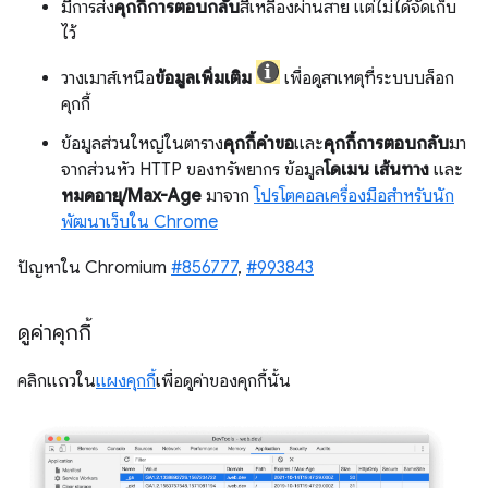
มีการส่ง
คุกกี้การตอบกลับ
สีเหลืองผ่านสาย แต่ไม่ได้จัดเก็บ
ไว้
วางเมาส์เหนือ
ข้อมูลเพิ่มเติม
เพื่อดูสาเหตุที่ระบบบล็อก
คุกกี้
ข้อมูลส่วนใหญ่ในตาราง
คุกกี้คำขอ
และ
คุกกี้การตอบกลับ
มา
จากส่วนหัว HTTP ของทรัพยากร ข้อมูล
โดเมน
เส้นทาง
และ
หมดอายุ/Max-Age
มาจาก
โปรโตคอลเครื่องมือสำหรับนัก
พัฒนาเว็บใน Chrome
ปัญหาใน Chromium
#856777
,
#993843
ดูค่าคุกกี้
คลิกแถวใน
แผงคุกกี้
เพื่อดูค่าของคุกกี้นั้น