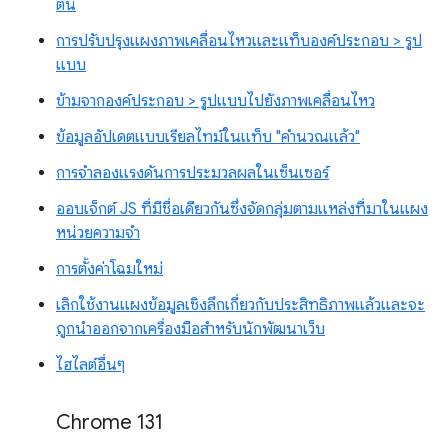
ต้น
การปรับปรุงแผงภาพเคลื่อนไหวและแท็บองค์ประกอบ > รูป
แบบ
ข้ามจากองค์ประกอบ > รูปแบบไปยังภาพเคลื่อนไหว
ข้อมูลอัปเดตแบบเรียลไทม์ในแท็บ "คำนวณแล้ว"
การจำลองแรงดันการประมวลผลในเซ็นเซอร์
ออบเจ็กต์ JS ที่มีชื่อเดียวกันซึ่งจัดกลุ่มตามแหล่งที่มาในแผง
หน่วยความจำ
การตั้งค่าโฉมใหม่
เลิกใช้งานแผงข้อมูลเชิงลึกเกี่ยวกับประสิทธิภาพแล้วและจะ
ถูกนำออกจากเครื่องมือสำหรับนักพัฒนาเว็บ
ไฮไลต์อื่นๆ
Chrome 131