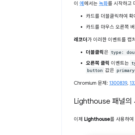
이
예
에서는
녹화
를 시작하고 
카드를 더블클릭하여 확
카드를 마우스 오른쪽 
레코더
가 이러한 이벤트를 캡
더블클릭
은
type: dou
오른쪽 클릭
이벤트는
t
button
값은
primary
Chromium 문제:
1300839
,
13
Lighthouse 패널
이제
Lighthouse
를 사용하여