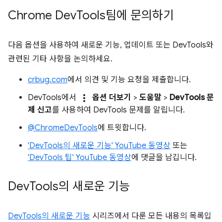
Chrome Dev
Tools팀에 문의하기
다음 옵션을 사용하여 새로운 기능, 업데이트 또는 DevTools와
관련된 기타 사항을 논의하세요.
crbug.com
에서 의견 및 기능 요청을 제출합니다.
more_vert
DevTools에서
옵션 더보기
>
도움말
>
DevTools 문
제 신고
를 사용하여 DevTools 문제를 알립니다.
@ChromeDevTools
에 트윗합니다.
'DevTools의 새로운 기능' YouTube 동영상
또는
'DevTools 팁' YouTube 동영상
에 댓글을 남깁니다.
Dev
Tools의 새로운 기능
DevTools의 새로운 기능
시리즈에서 다룬 모든 내용의 목록입