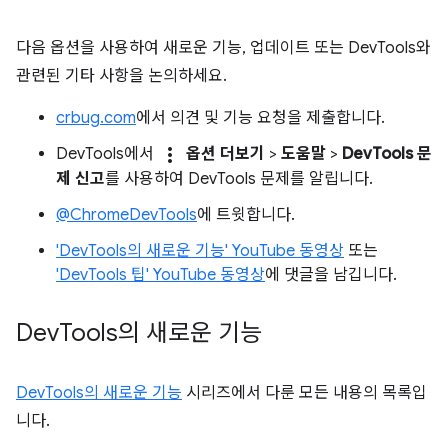
다음 옵션을 사용하여 새로운 기능, 업데이트 또는 DevTools와
관련된 기타 사항을 논의하세요.
crbug.com
에서 의견 및 기능 요청을 제출합니다.
more_vert
DevTools에서
옵션 더보기
>
도움말
>
DevTools 문
제 신고
를 사용하여 DevTools 문제를 알립니다.
@ChromeDevTools
에 트윗합니다.
'DevTools의 새로운 기능' YouTube 동영상
또는
'DevTools 팁' YouTube 동영상
에 댓글을 남깁니다.
Dev
Tools의 새로운 기능
DevTools의 새로운 기능
시리즈에서 다룬 모든 내용의 목록입
니다.