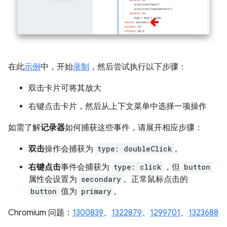
在此
示例
中，开始
录制
，然后尝试执行以下步骤：
双击卡片可将其放大
右键点击卡片，然后从上下文菜单中选择一项操作
如需了解
记录器
如何捕获这些事件，请展开相应步骤：
双击
操作会捕获为
type: doubleClick
。
右键点击
事件会捕获为
type: click
，但
button
属性会设置为
secondary
。正常鼠标点击的
button
值为
primary
。
Chromium 问题：
1300839
、
1322879
、
1299701
、
1323688