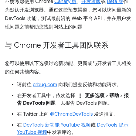
不妨考虑使用 Chrome
Canary 版
、
开发者版
或
Beta 版
作
为默认开发浏览器。通过这些预览渠道，您可以访问最新的
DevTools 功能，测试最前沿的 Web 平台 API，并在用户发
现问题之前帮助您找到网站上的问题！
与 Chrome 开发者工具团队联系
您可以使用以下选项讨论新功能、更新或与开发者工具相关
的任何其他内容。
请前往
crbug.com
向我们提交反馈和功能请求。
more_vert
在开发者工具中，依次选择
更多选项
>
帮助
>
报
告 DevTools 问题
，以报告 DevTools 问题。
在 Twitter 上向
@ChromeDevTools
发送推文。
在
DevTools 新功能 YouTube 视频
或
DevTools 提示
YouTube 视频
中发表评论。