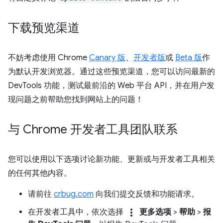
下载预览渠道
不妨考虑使用 Chrome
Canary 版
、
开发者版
或
Beta 版
作
为默认开发浏览器。通过这些预览渠道，您可以访问最新的
DevTools 功能，测试最前沿的 Web 平台 API，并在用户发
现问题之前帮助您找到网站上的问题！
与 Chrome 开发者工具团队联系
您可以使用以下选项讨论新功能、更新或与开发者工具相关
的任何其他内容。
请前往
crbug.com
向我们提交反馈和功能请求。
more_vert
在开发者工具中，依次选择
更多选项
>
帮助
>
报