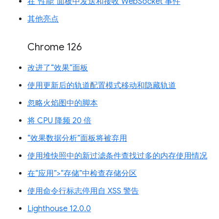
在“性能”面板中发送和接收 WebSocket 事件
其他亮点
Chrome 126
改进了“效果”面板
使用更新后的轨道配置模式移动和隐藏轨道
忽略火焰图中的脚本
将 CPU 降频 20 倍
“效果数据分析”面板将被弃用
使用堆快照中的新过滤条件查找过多的内存使用情况
在“应用”>“存储”中检查存储分区
使用命令行标志停用自 XSS 警告
Lighthouse 12.0.0