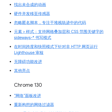
找出未合成的动画
硬件并发移至传感器
忽略匿名脚本，专注于堆栈轨迹中的代码
元素 > 样式：支持网格叠加层和 CSS 范围关键字的
sideways-* 书写模式
在时间跨度和快照模式下针对非 HTTP 网页运行
Lighthouse 审核
无障碍功能改进
其他亮点
Chrome 130
“网络”面板改进
重新构想的网络过滤器