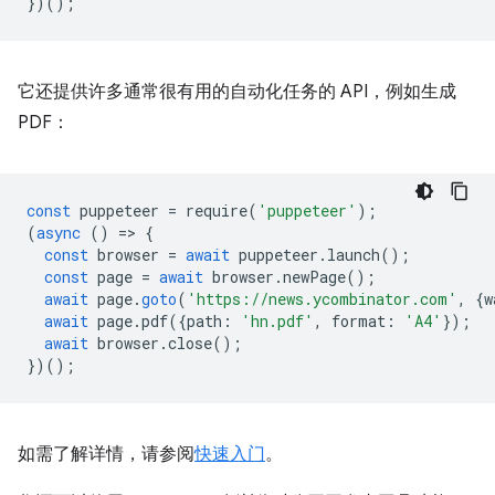
})();
它还提供许多通常很有用的自动化任务的 API，例如生成
PDF：
const
puppeteer
=
require
(
'puppeteer'
);
(
async
()
=
>
{
const
browser
=
await
puppeteer
.
launch
();
const
page
=
await
browser
.
newPage
();
await
page
.
goto
(
'https://news.ycombinator.com'
,
{
w
await
page
.
pdf
({
path
:
'hn.pdf'
,
format
:
'A4'
});
await
browser
.
close
();
})();
如需了解详情，请参阅
快速入门
。