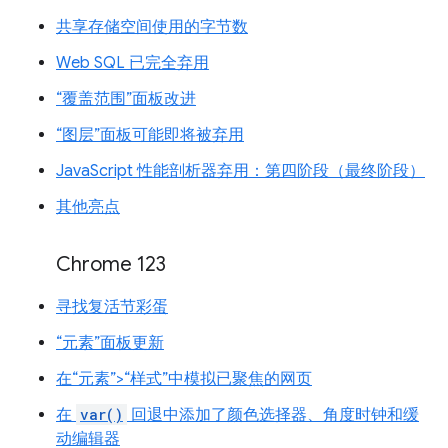
共享存储空间使用的字节数
Web SQL 已完全弃用
“覆盖范围”面板改进
“图层”面板可能即将被弃用
JavaScript 性能剖析器弃用：第四阶段（最终阶段）
其他亮点
Chrome 123
寻找复活节彩蛋
“元素”面板更新
在“元素”>“样式”中模拟已聚焦的网页
在
var()
回退中添加了颜色选择器、角度时钟和缓
动编辑器