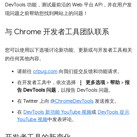
DevTools 功能，测试最前沿的 Web 平台 API，并在用户发
现问题之前帮助您找到网站上的问题！
与 Chrome 开发者工具团队联系
您可以使用以下选项讨论新功能、更新或与开发者工具相关
的任何其他内容。
请前往
crbug.com
向我们提交反馈和功能请求。
more_vert
在开发者工具中，依次选择
更多选项
>
帮助
>
报
告 DevTools 问题
，以报告 DevTools 问题。
在 Twitter 上向
@ChromeDevTools
发送推文。
在
DevTools 新功能 YouTube 视频
或
DevTools 提示
YouTube 视频
中发表评论。