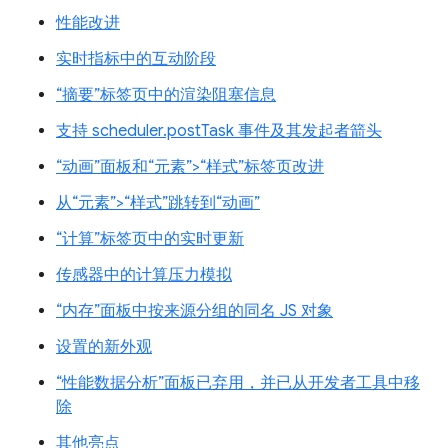
性能改进
实时指标中的互动阶段
“摘要”标签页中的渲染阻塞信息
支持 scheduler.postTask 事件及其发起者箭头
“动画”面板和“元素”>“样式”标签页改进
从“元素”>“样式”跳转到“动画”
“计算”标签页中的实时更新
传感器中的计算压力模拟
“内存”面板中按来源分组的同名 JS 对象
设置的新外观
“性能数据分析”面板已弃用，并已从开发者工具中移
除
其他亮点