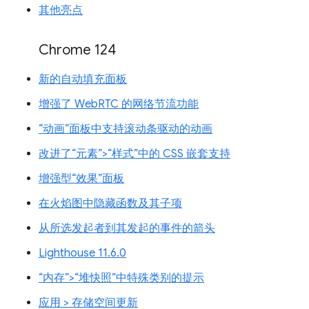
其他亮点
Chrome 124
新的自动填充面板
增强了 WebRTC 的网络节流功能
“动画”面板中支持滚动条驱动的动画
改进了“元素”>“样式”中的 CSS 嵌套支持
增强型“效果”面板
在火焰图中隐藏函数及其子项
从所选发起者到其发起的事件的箭头
Lighthouse 11.6.0
“内存”>“堆快照”中特殊类别的提示
应用 > 存储空间更新