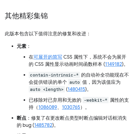
其他精彩集锦
此版本包含以下值得注意的修复和改进：
元素
：
在
可展开的简写
CSS 属性下，系统不会为展开
的 CSS 属性显示动画时间函数样本 (
1149182
)。
contain-intrinsic-*
的自动补全功能现在不
会提供错误的单个
auto
值，因为该值应为
auto <length>
(
1480415
)。
已移除对已弃用和无效的
-webkit-*
属性的支
持（
1086089
、
1030765
）。
断点
：修复了在更改断点类型时断点编辑对话框消失
的 bug (
1485782
)。