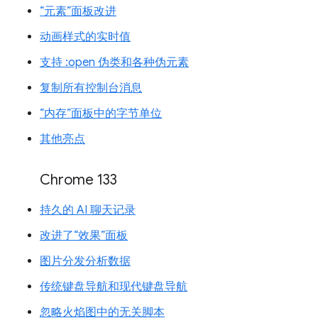
“元素”面板改进
动画样式的实时值
支持 :open 伪类和各种伪元素
复制所有控制台消息
“内存”面板中的字节单位
其他亮点
Chrome 133
持久的 AI 聊天记录
改进了“效果”面板
图片分发分析数据
传统键盘导航和现代键盘导航
忽略火焰图中的无关脚本