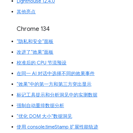
Lighthouse 12.4.0
其他亮点
Chrome 134
“隐私和安全”面板
改进了“效果”面板
校准后的 CPU 节流预设
在同一 AI 对话中选择不同的效果事件
“效果”中的第一方和第三方突出显示
标记工具提示和分析洞见中的实测数据
强制自动重排数据分析
“优化 DOM 大小”数据洞见
使用 console.timeStamp 扩展性能轨迹