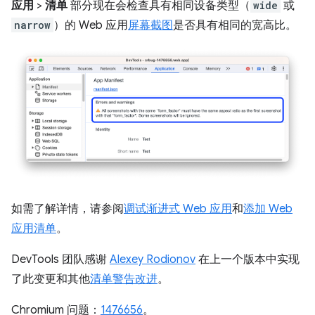
应用
>
清单
部分现在会检查具有相同设备类型（
wide
或
narrow
）的 Web 应用
屏幕截图
是否具有相同的宽高比。
如需了解详情，请参阅
调试渐进式 Web 应用
和
添加 Web
应用清单
。
DevTools 团队感谢
Alexey Rodionov
在上一个版本中实现
了此变更和其他
清单警告改进
。
Chromium 问题：
1476656
。