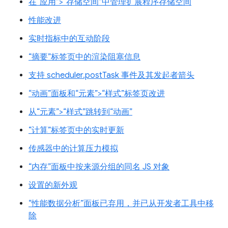
在“应用”>“存储空间”中管理扩展程序存储空间
性能改进
实时指标中的互动阶段
“摘要”标签页中的渲染阻塞信息
支持 scheduler.postTask 事件及其发起者箭头
“动画”面板和“元素”>“样式”标签页改进
从“元素”>“样式”跳转到“动画”
“计算”标签页中的实时更新
传感器中的计算压力模拟
“内存”面板中按来源分组的同名 JS 对象
设置的新外观
“性能数据分析”面板已弃用，并已从开发者工具中移
除