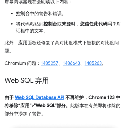
屏幕阅读器现在会朗读以下内容：
控制台
中的警告和错误。
将代码粘贴到
控制台
或
来源
时，
您信任此代码吗？
对
话框中的文本。
此外，
应用
面板还修复了高对比度模式下链接的对比度问
题。
Chromium 问题：
1485257
、
1486643
、
1485263
。
Web SQL 弃用
由于
Web SQL Database API
不再维护，
Chrome 123 中
将移除“应用”>“Web SQL”部分。
此版本在有关即将移除的
部分中添加了警告。