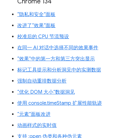
Chrome 134
“隐私和安全”面板
改进了“效果”面板
校准后的 CPU 节流预设
在同一 AI 对话中选择不同的效果事件
“效果”中的第一方和第三方突出显示
标记工具提示和分析洞见中的实测数据
强制自动重排数据分析
“优化 DOM 大小”数据洞见
使用 console.timeStamp 扩展性能轨迹
“元素”面板改进
动画样式的实时值
支持 :open 伪类和各种伪元素