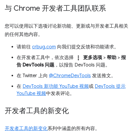
与 Chrome 开发者工具团队联系
您可以使用以下选项讨论新功能、更新或与开发者工具相关
的任何其他内容。
请前往
crbug.com
向我们提交反馈和功能请求。
more_vert
在开发者工具中，依次选择
更多选项
>
帮助
>
报
告 DevTools 问题
，以报告 DevTools 问题。
在 Twitter 上向
@ChromeDevTools
发送推文。
在
DevTools 新功能 YouTube 视频
或
DevTools 提示
YouTube 视频
中发表评论。
开发者工具的新变化
开发者工具的新变化
系列中涵盖的所有内容。