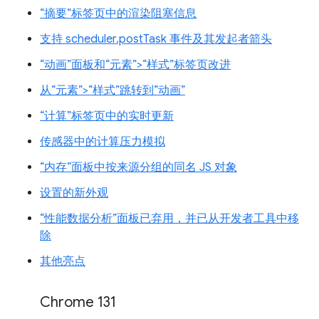
“摘要”标签页中的渲染阻塞信息
支持 scheduler.postTask 事件及其发起者箭头
“动画”面板和“元素”>“样式”标签页改进
从“元素”>“样式”跳转到“动画”
“计算”标签页中的实时更新
传感器中的计算压力模拟
“内存”面板中按来源分组的同名 JS 对象
设置的新外观
“性能数据分析”面板已弃用，并已从开发者工具中移
除
其他亮点
Chrome 131