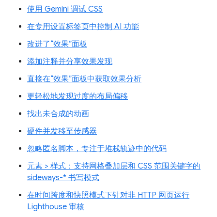
使用 Gemini 调试 CSS
在专用设置标签页中控制 AI 功能
改进了“效果”面板
添加注释并分享效果发现
直接在“效果”面板中获取效果分析
更轻松地发现过度的布局偏移
找出未合成的动画
硬件并发移至传感器
忽略匿名脚本，专注于堆栈轨迹中的代码
元素 > 样式：支持网格叠加层和 CSS 范围关键字的
sideways-* 书写模式
在时间跨度和快照模式下针对非 HTTP 网页运行
Lighthouse 审核