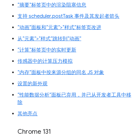
“摘要”标签页中的渲染阻塞信息
支持 scheduler.postTask 事件及其发起者箭头
“动画”面板和“元素”>“样式”标签页改进
从“元素”>“样式”跳转到“动画”
“计算”标签页中的实时更新
传感器中的计算压力模拟
“内存”面板中按来源分组的同名 JS 对象
设置的新外观
“性能数据分析”面板已弃用，并已从开发者工具中移
除
其他亮点
Chrome 131