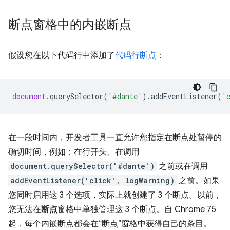
断点窗格中的内嵌断点
假设您在以下代码行中添加了
代码行断点
：
document
.
querySelector
(
'#dante'
).
addEventListener
(
'
在一段时间内，开发者工具一直允许您指定在断点处暂停的
确切时间，例如：在行开头、在调用
document.querySelector('#dante')
之前或在调用
addEventListener('click', logWarning)
之前。如果
您同时启用这 3 个选项，实际上就创建了 3 个断点。以前，
您无法在
断点
窗格中单独管理这 3 个断点。自 Chrome 75
起，每个内嵌断点都会在“断点”窗格中获得自己的条目。