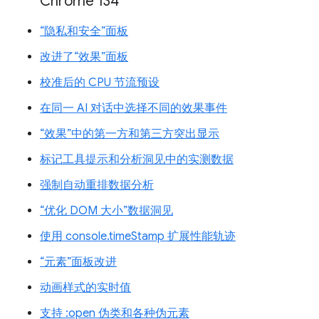
Chrome 134
“隐私和安全”面板
改进了“效果”面板
校准后的 CPU 节流预设
在同一 AI 对话中选择不同的效果事件
“效果”中的第一方和第三方突出显示
标记工具提示和分析洞见中的实测数据
强制自动重排数据分析
“优化 DOM 大小”数据洞见
使用 console.timeStamp 扩展性能轨迹
“元素”面板改进
动画样式的实时值
支持 :open 伪类和各种伪元素