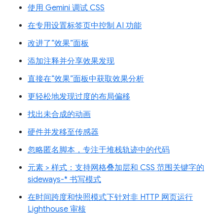
使用 Gemini 调试 CSS
在专用设置标签页中控制 AI 功能
改进了“效果”面板
添加注释并分享效果发现
直接在“效果”面板中获取效果分析
更轻松地发现过度的布局偏移
找出未合成的动画
硬件并发移至传感器
忽略匿名脚本，专注于堆栈轨迹中的代码
元素 > 样式：支持网格叠加层和 CSS 范围关键字的
sideways-* 书写模式
在时间跨度和快照模式下针对非 HTTP 网页运行
Lighthouse 审核