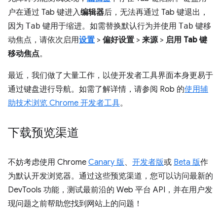
户在通过 Tab 键进入
编辑器
后，无法再通过 Tab 键退出，
因为
Tab
键用于缩进。如需替换默认行为并使用
Tab
键移
动焦点，请依次启用
设置
>
偏好设置
>
来源
>
启用 Tab 键
移动焦点
。
最近，我们做了大量工作，以使开发者工具界面本身更易于
通过键盘进行导航。如需了解详情，请参阅 Rob 的
使用辅
助技术浏览 Chrome 开发者工具
。
下载预览渠道
不妨考虑使用 Chrome
Canary 版
、
开发者版
或
Beta 版
作
为默认开发浏览器。通过这些预览渠道，您可以访问最新的
DevTools 功能，测试最前沿的 Web 平台 API，并在用户发
现问题之前帮助您找到网站上的问题！