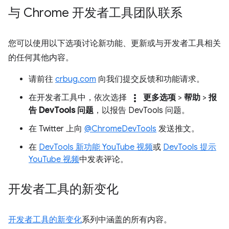
与 Chrome 开发者工具团队联系
您可以使用以下选项讨论新功能、更新或与开发者工具相关
的任何其他内容。
请前往
crbug.com
向我们提交反馈和功能请求。
more_vert
在开发者工具中，依次选择
更多选项
>
帮助
>
报
告 DevTools 问题
，以报告 DevTools 问题。
在 Twitter 上向
@ChromeDevTools
发送推文。
在
DevTools 新功能 YouTube 视频
或
DevTools 提示
YouTube 视频
中发表评论。
开发者工具的新变化
开发者工具的新变化
系列中涵盖的所有内容。