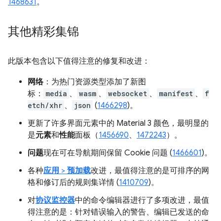
1468631
。
其他精彩集锦
此版本包含以下值得注意的修复和改进：
网络
：为热门资源类型添加了新图
标：
media
、
wasm
、
websocket
、
manifest
、
f
etch/xhr
、
json
(
1466298
)。
更新了许多界面元素中的 Material 3 颜色，最明显的
是
元素
和
性能
面板（
1456690
、
1472243
）。
问题
现在可在导航期间保留 Cookie 问题 (
1466601
)。
各种
应用
>
预加载
改进，最值得注意的是可排序的网
格和修订后的规则集详情 (
1410709
)。
对
协议监控器
中的命令编辑器进行了多项改进，最值
得注意的是：针对错误输入的警告、编辑已发送的命