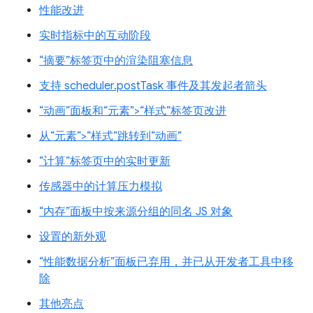
性能改进
实时指标中的互动阶段
“摘要”标签页中的渲染阻塞信息
支持 scheduler.postTask 事件及其发起者箭头
“动画”面板和“元素”>“样式”标签页改进
从“元素”>“样式”跳转到“动画”
“计算”标签页中的实时更新
传感器中的计算压力模拟
“内存”面板中按来源分组的同名 JS 对象
设置的新外观
“性能数据分析”面板已弃用，并已从开发者工具中移
除
其他亮点