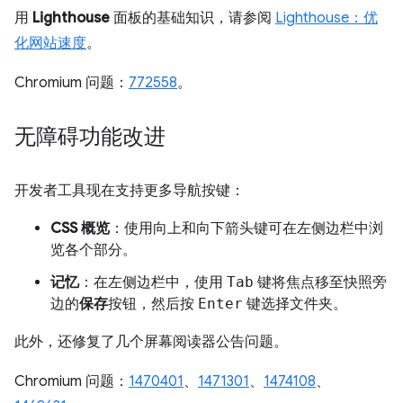
用
Lighthouse
面板的基础知识，请参阅
Lighthouse：优
化网站速度
。
Chromium 问题：
772558
。
无障碍功能改进
开发者工具现在支持更多导航按键：
CSS 概览
：使用向上和向下箭头键可在左侧边栏中浏
览各个部分。
记忆
：在左侧边栏中，使用
Tab
键将焦点移至快照旁
边的
保存
按钮，然后按
Enter
键选择文件夹。
此外，还修复了几个屏幕阅读器公告问题。
Chromium 问题：
1470401
、
1471301
、
1474108
、