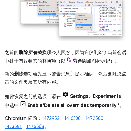
之前的
删除所有替换项
令人困惑，因为它仅删除了当前会话
中处于有效状态的替换项（以
紫色圆点图标标记）。
新的
删除
选项会先显示警告消息并提示确认，然后删除您点
击的文件夹及其所有内容。
如需恢复之前的选项，请在
Settings
>
Experiments
中选中
Enable"Delete all overrides temporarily "
。
Chromium 问题：
1472952
、
1416338
、
1472580
、
1473681
、
1475668
。