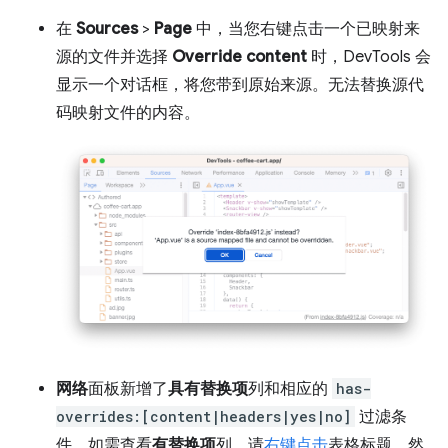
在
Sources
>
Page
中，当您右键点击一个已映射来
源的文件并选择
Override content
时，DevTools 会
显示一个对话框，将您带到原始来源。无法替换源代
码映射文件的内容。
网络
面板新增了
具有替换项
列和相应的
has-
overrides:[content|headers|yes|no]
过滤条
件。如需查看
有替换项
列，请
右键点击
表格标题，然