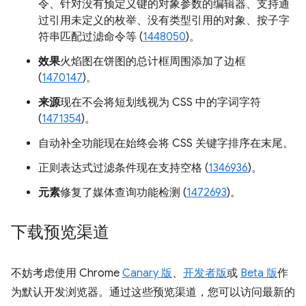
令、针对没有预定义键的对象参数的编辑器、支持通
过引用未定义的枚举、没有类型引用的对象、按子字
符串匹配过滤命令等 (
1448050
)。
效果
火焰图在饼图的总计框周围添加了边框
(
1470147
)。
来源
现在不会将短划线视为 CSS 中的字词字符
(
1471354
)。
自动补全功能现在始终会将 CSS 关键字排序在末尾。
正则表达式过滤条件现在支持空格 (
1346936
)。
元素
修复了媒体查询功能检测 (
1472693
)。
下载预览渠道
不妨考虑使用 Chrome
Canary 版
、
开发者版
或
Beta 版
作
为默认开发浏览器。通过这些预览渠道，您可以访问最新的