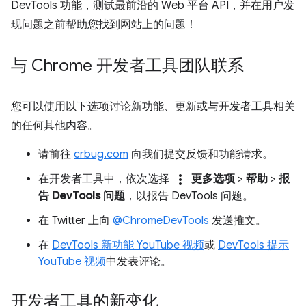
DevTools 功能，测试最前沿的 Web 平台 API，并在用户发
现问题之前帮助您找到网站上的问题！
与 Chrome 开发者工具团队联系
您可以使用以下选项讨论新功能、更新或与开发者工具相关
的任何其他内容。
请前往
crbug.com
向我们提交反馈和功能请求。
more_vert
在开发者工具中，依次选择
更多选项
>
帮助
>
报
告 DevTools 问题
，以报告 DevTools 问题。
在 Twitter 上向
@ChromeDevTools
发送推文。
在
DevTools 新功能 YouTube 视频
或
DevTools 提示
YouTube 视频
中发表评论。
开发者工具的新变化