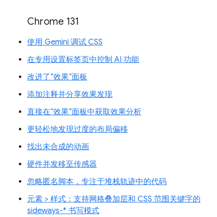
Chrome 131
使用 Gemini 调试 CSS
在专用设置标签页中控制 AI 功能
改进了“效果”面板
添加注释并分享效果发现
直接在“效果”面板中获取效果分析
更轻松地发现过度的布局偏移
找出未合成的动画
硬件并发移至传感器
忽略匿名脚本，专注于堆栈轨迹中的代码
元素 > 样式：支持网格叠加层和 CSS 范围关键字的
sideways-* 书写模式