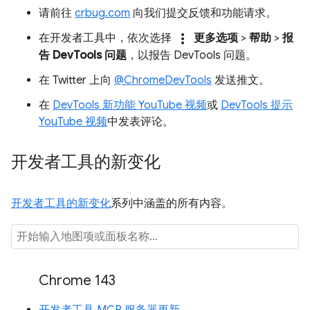
请前往
crbug.com
向我们提交反馈和功能请求。
more_vert
在开发者工具中，依次选择
更多选项
>
帮助
>
报
告 DevTools 问题
，以报告 DevTools 问题。
在 Twitter 上向
@ChromeDevTools
发送推文。
在
DevTools 新功能 YouTube 视频
或
DevTools 提示
YouTube 视频
中发表评论。
开发者工具的新变化
开发者工具的新变化
系列中涵盖的所有内容。
Chrome 143
开发者工具 MCP 服务器更新