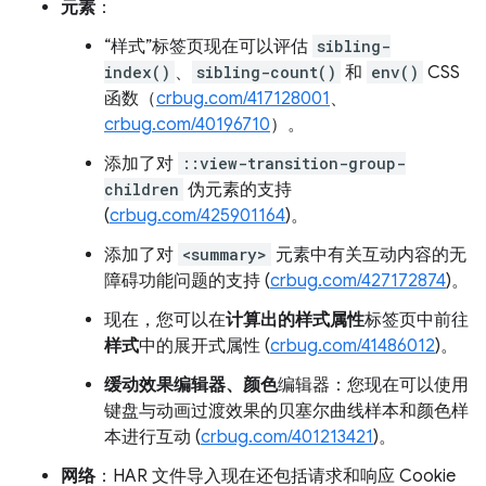
元素
：
“样式”标签页现在可以评估
sibling-
index()
、
sibling-count()
和
env()
CSS
函数（
crbug.com/417128001
、
crbug.com/40196710
）。
添加了对
::view-transition-group-
children
伪元素的支持
(
crbug.com/425901164
)。
添加了对
<summary>
元素中有关互动内容的无
障碍功能问题的支持 (
crbug.com/427172874
)。
现在，您可以在
计算出的样式属性
标签页中前往
样式
中的展开式属性 (
crbug.com/41486012
)。
缓动效果编辑器、颜色
编辑器：您现在可以使用
键盘与动画过渡效果的贝塞尔曲线样本和颜色样
本进行互动 (
crbug.com/401213421
)。
网络
：HAR 文件导入现在还包括请求和响应 Cookie