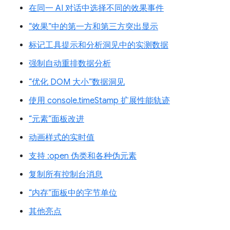
在同一 AI 对话中选择不同的效果事件
“效果”中的第一方和第三方突出显示
标记工具提示和分析洞见中的实测数据
强制自动重排数据分析
“优化 DOM 大小”数据洞见
使用 console.timeStamp 扩展性能轨迹
“元素”面板改进
动画样式的实时值
支持 :open 伪类和各种伪元素
复制所有控制台消息
“内存”面板中的字节单位
其他亮点