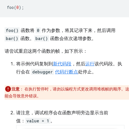
foo
(
0
);
foo()
函数将
0
作为参数，将其记录下来，然后调用
bar()
函数。
bar()
函数会依次递增参数。
请尝试重启这两个函数的帧，如下所示：
将示例代码复制到
新代码段
，然后
运行
该代码段。执
行会在
debugger
代码行断点
处停止。
注意
：
在执行暂停时，请勿以编程方式更改调用堆栈帧的顺序。
能会导致意外错误。
请注意，调试程序会在函数声明旁边显示当前
值：
value = 1
。