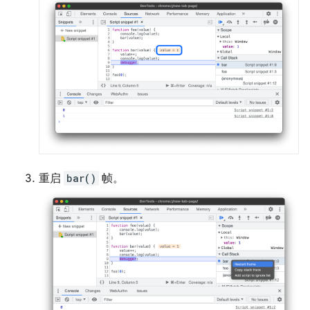
重启
bar()
帧。