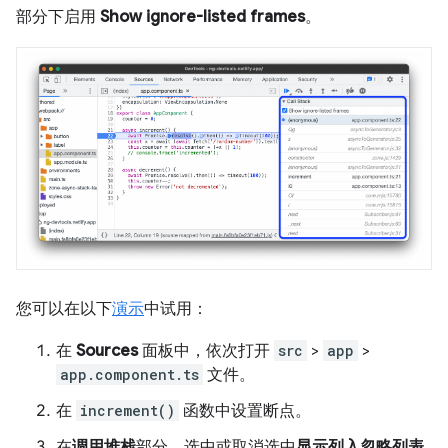
部分下启用
Show ignore-listed frames
。
您可以在以下
演示
中试用：
在
Sources
面板中，依次打开
src
>
app
>
app.component.ts
文件。
在
increment()
函数中设置断点。
在
调用堆栈
部分，选中或取消选中
显示列入忽略列表