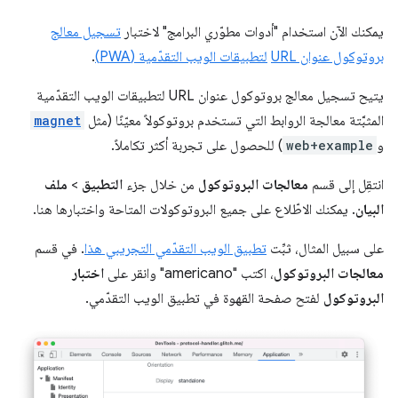
يمكنك الآن استخدام "أدوات مطوّري البرامج" لاختبار
تسجيل معالج
بروتوكول عنوان URL
لتطبيقات الويب التقدّمية (PWA)
.
يتيح تسجيل معالج بروتوكول عنوان URL لتطبيقات الويب التقدّمية
المثبَّتة معالجة الروابط التي تستخدم بروتوكولاً معيّنًا (مثل
magnet
و
web+example
) للحصول على تجربة أكثر تكاملاً.
انتقِل إلى قسم
معالجات البروتوكول
من خلال جزء
التطبيق
>
ملف
البيان
. يمكنك الاطّلاع على جميع البروتوكولات المتاحة واختبارها هنا.
على سبيل المثال، ثبِّت
تطبيق الويب التقدّمي التجريبي هذا
. في قسم
معالجات البروتوكول
، اكتب "americano" وانقر على
اختبار
البروتوكول
لفتح صفحة القهوة في تطبيق الويب التقدّمي.