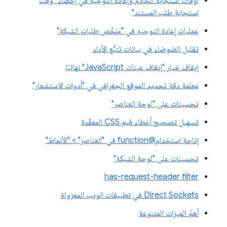
أوقات استجابة الخادم وإعادة التوجيه في إحصاء "وقت
استجابة طلب المستند"
عمليات إعادة التوجيه في "ملخّص طلبات الشبكة"
تقليل الضوضاء في بيانات تتبُّع الأداء
إيقاف خيار "إيقاف عينات JavaScript" نهائيًا
مَعلمة دقة تحديد الموقع الجغرافي في "أدوات الاستشعار"
تحسينات على "لوحة العناصر"
تسهيل تصحيح أخطاء قيم CSS المعقّدة
إتاحة استخدام@function في "العناصر" > "الأنماط"
تحسينات على "لوحة الشبكة"
has-request-header filter
Direct Sockets في تطبيقات الويب المعزولة
أهمّ الميزات المتنوعة