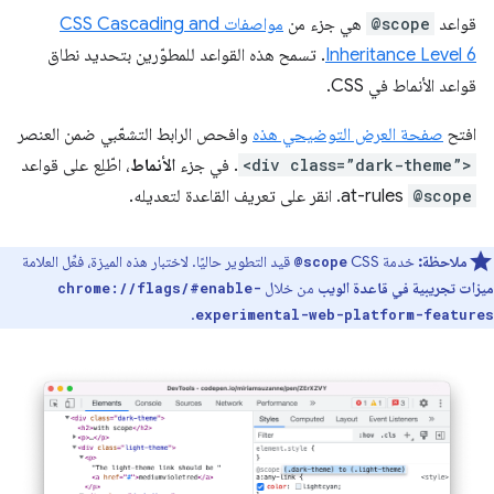
قواعد
@scope
هي جزء من
مواصفات CSS Cascading and
Inheritance Level 6
. تسمح هذه القواعد للمطوّرين بتحديد نطاق
قواعد الأنماط في CSS.
افتح
صفحة العرض التوضيحي هذه
وافحص الرابط التشعّبي ضمن العنصر
<div class=”dark-theme”>
. في جزء
الأنماط
، اطّلِع على قواعد
@scope
at-rules. انقر على تعريف القاعدة لتعديله.
ملاحظة:
خدمة CSS
قيد التطوير حاليًا. لاختبار هذه الميزة، فعِّل العلامة
@scope
ميزات تجريبية في قاعدة الويب
من خلال
chrome://flags/#enable-
.
experimental-web-platform-features