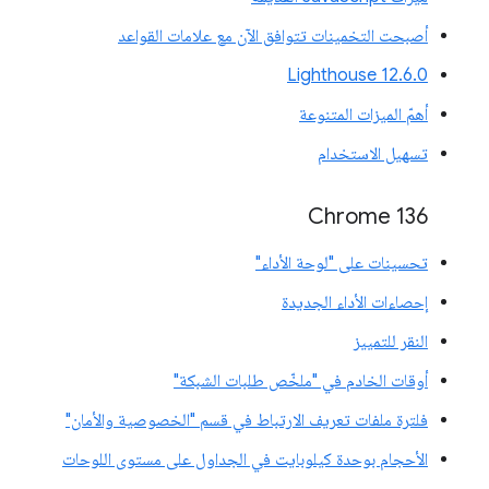
أصبحت التخمينات تتوافق الآن مع علامات القواعد
‫Lighthouse 12.6.0
أهمّ الميزات المتنوعة
تسهيل الاستخدام
Chrome 136
تحسينات على "لوحة الأداء"
إحصاءات الأداء الجديدة
النقر للتمييز
أوقات الخادم في "ملخّص طلبات الشبكة"
فلترة ملفات تعريف الارتباط في قسم "الخصوصية والأمان"
الأحجام بوحدة كيلوبايت في الجداول على مستوى اللوحات