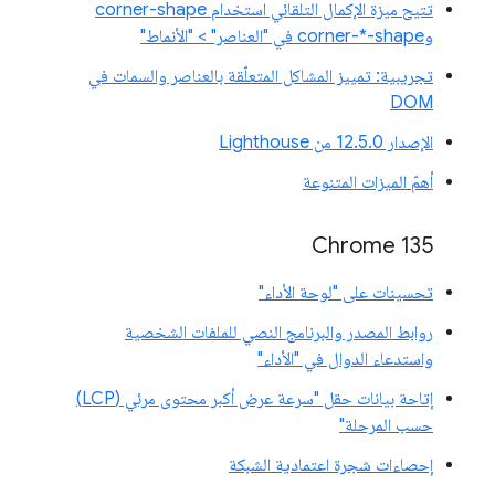
تتيح ميزة الإكمال التلقائي استخدام corner-shape
وcorner-*-shape في "العناصر" > "الأنماط"
تجريبية: تمييز المشاكل المتعلّقة بالعناصر والسمات في
DOM
الإصدار 12.5.0 من Lighthouse
أهمّ الميزات المتنوعة
Chrome 135
تحسينات على "لوحة الأداء"
روابط المصدر والبرنامج النصي للملفات الشخصية
واستدعاء الدوال في "الأداء"
إتاحة بيانات حقل "سرعة عرض أكبر محتوى مرئي (LCP)
حسب المرحلة"
إحصاءات شجرة اعتمادية الشبكة