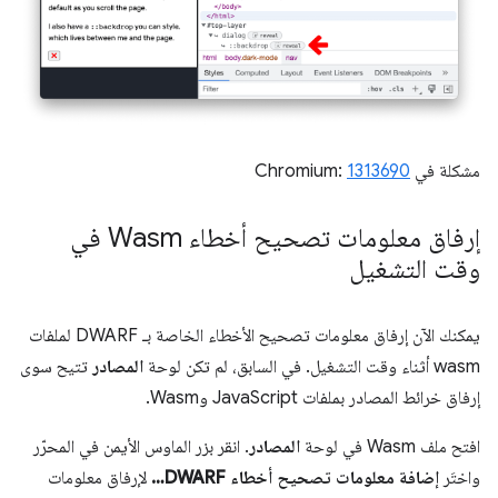
مشكلة في Chromium:
1313690
إرفاق معلومات تصحيح أخطاء Wasm في
وقت التشغيل
يمكنك الآن إرفاق معلومات تصحيح الأخطاء الخاصة بـ DWARF لملفات
wasm أثناء وقت التشغيل. في السابق، لم تكن لوحة
المصادر
تتيح سوى
إرفاق خرائط المصادر بملفات JavaScript وWasm.
افتح ملف Wasm في لوحة
المصادر
. انقر بزر الماوس الأيمن في المحرّر
واختَر
إضافة معلومات تصحيح أخطاء DWARF…
لإرفاق معلومات