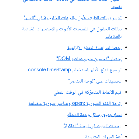
نفسها
تمييز بيانات الطرف الأول والجهات الخارجية في "الأداء"
بيانات الحقول في تلميحات الأدوات والإحصاءات الخاصة
بالعلامات
إحصاءات إعادة التدفق الإلزامية
إحصاء "تحسين حجم عناصر DOM"
توسيع تتبُّع الأداء باستخدام console.timeStamp
تحسينات على "لوحة العناصر"
قيم الأنماط المتحرّكة في الوقت الفعلي
إتاحة الفئة الصورية :open وعناصر صورية مختلفة
نسخ جميع رسائل وحدة التحكّم
وحدات البايت في لوحة "الذاكرة"
أهمّ الميزات المتنوعة