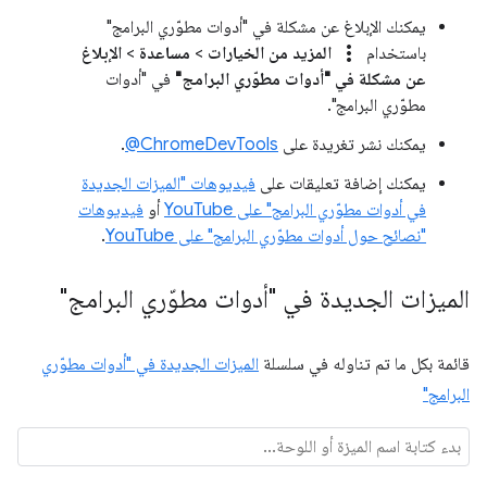
يمكنك الإبلاغ عن مشكلة في "أدوات مطوّري البرامج"
more_vert
باستخدام
المزيد من الخيارات
>
مساعدة
>
الإبلاغ
عن مشكلة في "أدوات مطوّري البرامج"
في "أدوات
مطوّري البرامج".
يمكنك نشر تغريدة على
‎@ChromeDevTools
.
يمكنك إضافة تعليقات على
فيديوهات "الميزات الجديدة
في أدوات مطوّري البرامج" على YouTube
أو
فيديوهات
"نصائح حول أدوات مطوّري البرامج" على YouTube
.
الميزات الجديدة في "أدوات مطوّري البرامج"
قائمة بكل ما تم تناوله في سلسلة
الميزات الجديدة في "أدوات مطوّري
البرامج"