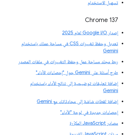
تسهيل الاستخدام
‫Chrome 137
إصدار Google I/O لعام 2025
تعديل وحفظ تغييرات CSS في مساحة عملك باستخدام
Gemini
ربط مجلد مساحة عمل وحفظ التغييرات في ملفات المصدر
طرح أسئلة على Gemini حول "إحصاءات الأداء"
إضافة تعليقات توضيحية إلى نتائج الأداء باستخدام
Gemini
إضافة لقطات شاشة إلى محادثاتك مع Gemini
إحصاءات جديدة في لوحة "الأداء"
مصادر JavaScript المكرّرة
ميزات JavaScript القديمة