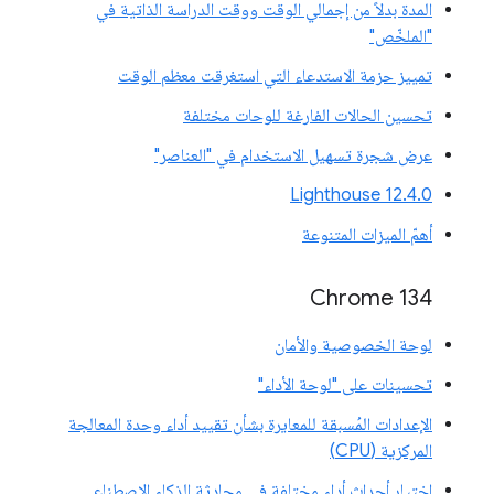
المدة بدلاً من إجمالي الوقت ووقت الدراسة الذاتية في
"الملخّص"
تمييز حزمة الاستدعاء التي استغرقت معظم الوقت
تحسين الحالات الفارغة للوحات مختلفة
عرض شجرة تسهيل الاستخدام في "العناصر"
‫Lighthouse 12.4.0
أهمّ الميزات المتنوعة
‫Chrome 134
لوحة الخصوصية والأمان
تحسينات على "لوحة الأداء"
الإعدادات المُسبقة للمعايرة بشأن تقييد أداء وحدة المعالجة
المركزية (CPU)
اختيار أحداث أداء مختلفة في محادثة الذكاء الاصطناعي