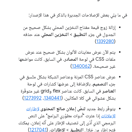
في ما يلي بعض الإصلاحات الجديرة بالذكر في هذا الإصدار:
إزالة زوج قيمة مفتاح التخزين المحلي بشكل صحيح من
الجدول في جزء
التطبيق
>
التخزين المحلي
عند حذفه
)
1339280
(
يتم الآن عرض معاينات الألوان بشكل صحيح عند عرض
ملفات CSS في لوحة
المصادر
. في السابق، كانت مواضعها
غير صحيحة. (
1340062
)
عرض عناصر CSS المرنة وعناصر الشبكة بشكل متّسق في
جزء
التصميم
، بالإضافة إلى عرضها كشارات في لوحة
العناصر
في السابق، كانت عناصر flex وgrid غير متوفّرة
بشكل عشوائي في كلا المكانَين. (
1340441
،
1273992
)
يتوفّر رابط جديد
لنصّ إعلان صانع المحتوى
لإطارات
الإعلانات
إذا عثرت "أدوات مطوّري البرامج" على النص
البرمجي الذي أدّى إلى تصنيف الإطار على أنّه إعلان. يمكنك
فتح إطار من خلال
التطبيق
>
الإطارات
. (
1217041
)