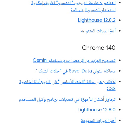
العناصر > علامة التبويب "التصميم" تضيف إمكانية
استخدام تصميم البناء الحرّ
‫Lighthouse 12.8.2
أهمّ الميزات المتنوعة
Chrome 140
تصحيح المزيد من الإحصاءات باستخدام Gemini
محاكاة عنوان Save-Data في "حالات الشبكة"
الاطّلاع على حالة "الخط الأساسي" في تلميح أداة لخاصية
CSS
تجاوز أشكال الأجهزة في تعديلات برنامج وكيل المستخدم
‫Lighthouse 12.8.0
أهمّ الميزات المتنوعة