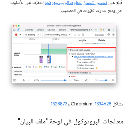
اطّلِع على
تحسين تحميل خطوط الويب وعرضها
للتعرّف على الأسلوب
الذي يمنع حدوث تغيّرات في التصميم.
مشاكل Chromium:
1334628
و
1328873
معالجات البروتوكول في لوحة "ملف البيان"