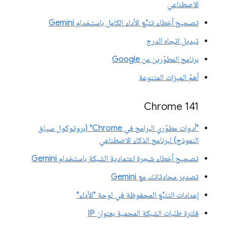
الاصطناعي
تصحيح أخطاء تتبُّع الأداء الكامل باستخدام Gemini
تبديل اتجاه الدرج
برنامج المطوّرين من Google
أهمّ الميزات المتنوعة
‫Chrome 141
"أدوات مطوّري البرامج في Chrome" (بروتوكول سياق
النموذج) لبرنامج الذكاء الاصطناعي
تصحيح أخطاء شجرة اعتمادية الشبكة باستخدام Gemini
تصدير محادثاتك مع Gemini
إعدادات التتبُّع المحفوظة في لوحة "الأداء"
فلترة طلبات الشبكة المحمية بعنوان IP