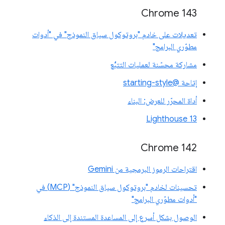
Chrome 143
تعديلات على خادم "بروتوكول سياق النموذج" في "أدوات
مطوّري البرامج"
مشاركة محسّنة لعمليات التتبُّع
إتاحة @starting-style
أداة المحرّر للعرض: البناء
Lighthouse 13
Chrome 142
اقتراحات الرموز البرمجية من Gemini
تحسينات لخادم "بروتوكول سياق النموذج" (MCP) في
"أدوات مطوّري البرامج"
الوصول بشكل أسرع إلى المساعدة المستندة إلى الذكاء