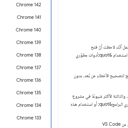
Chrome 142
‫Chrome 141
Chrome 140
‫Chrome 139
ن بيئة تطوير متكاملة (IDE) مثل VS Code أو WebStorm، من المحتمل أنّك لاحظت أنّ فتح
&quot;أدوات المطوّرين&quot; يؤدي إلى إفساد جلسة تصحيح الأخطاء. وقد أدّت هذه المشكلة أيضًا إلى استحالة استخدام &quot;أدوات مطوّري
‫Chrome 138
‫Chrome 137
Chrome; الآن تلقائيًا استخدام عدة برامج لتصحيح الأخطاء عن بُعد، بدون
Chrome 136
Chrome 135
، والثالثة الأكثر شيوعًا في مشروع
Chromium بأكمله. يتيح دعم عدة عملاء أيضًا العديد من الفرص الشيّقة لدمج أدوات أخرى مع &quot;أدوات مطوّري البرامج&quot; أو استخدام هذه
‫Chrome 134
‫Chrome 133
يمكن الآن تشغيل برامج البروتوكولات، مثل ChromeDriver أو إضافات تصحيح الأخطاء في Chrome لكل من VS Code