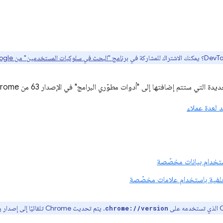
برنامج "البحث في سلوكيات المستخدمين" من Google هنا
تي ستتم إضافتها إلى "أدوات مطوّري البرامج" في الإصدار 63 من Chrome ما يلي:
 لعدة عملاء
استخدام بيانات مخصّصة
خلفية باستخدام علامات مخصّصة
. يتم تحديث Chrome تلقائيًا إلى إصدار رئيسي جديد كل 6 أسابيع تقريبًا.
chrome://version