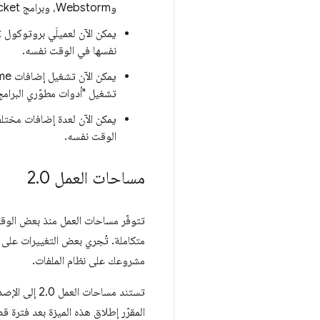
وWebstorm، وبرامج WebSocket، مثل Puppeteer، في الوقت نفسه الذي يتم فيه تشغيل "أدوات مطوّري البرامج".
يمكن الآن لعميلَي بروتوكول WebSocket منفصلَين، مثل
نفسها في الوقت نفسه.
يمكن الآن تشغيل إضافات Chrome التي تستخدم واجهة برمجة التطبيقات
تشغيل "أدوات مطوّري البرامج
يمكن الآن لعدة إضافات مختلفة من Chrome استخدام واجهة برم
الوقت نفسه.
مساحات العمل 2
0
.
مشروعك على نظام الملفات.