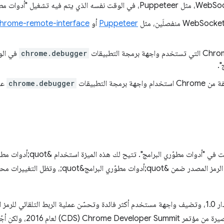
Puppeteer
أو
hrome-remote-interface
chrome.debugger
في الو
".
جة التطبيقات
chrome.debugger
عل
متكاملة. تُجري بعض التغييرات على الرمز المصدر ضمن &uot
تستند مساحات العمل 2.0 إلى الإصدار 1.0، وتضيف واجهة مستخدم أكثر فائدة وتحسّن عملية الربط التل
المقرّر إطلاق هذه الميزة بعد فت