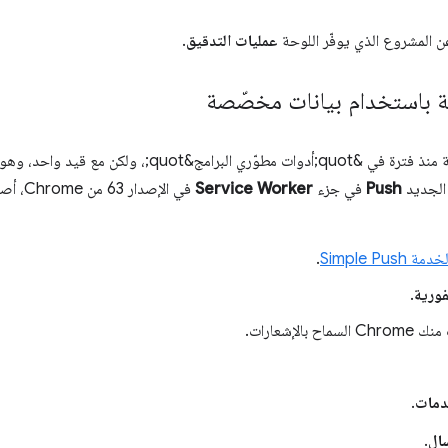
ن المشروع الذي يوفّر اللوحة
عمليات التدقيق
.
ية باستخدام بيانات مخصّصة
تتوفّر ميزة محاكاة الإشعارات الفورية منذ فترة في &quot;أدوات مطوّر
 الجديد
Push
في جزء
Service Worker
في الإص
Simple P
.
فورية
.
 بالإشعارات.
دمات
.
ال
.