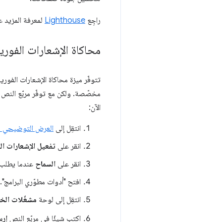
راجِع
Lighthouse
لمعرفة المزيد ع
محاكاة الإشعارات الفور
مخصّصة. ولكن مع توفّر مربّع النص
الآن:
انتقِل إلى
العرض التوضيحي لخدمة ush
انقر على
تفعيل الإشعارات ال
انقر على
السماح
عندما يطلب منك Chrome السماح
افتح "أدوات مطوّري البرامج".
انتقِل إلى لوحة
مشغّلات الخ
اكتب شيئًا في مربّع النص
إرس