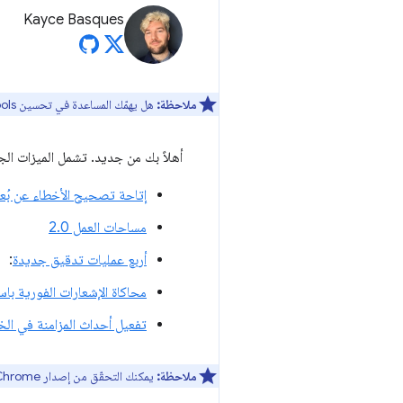
Kayce Basques
ملاحظة:
هل يهمّك المساعدة في تحسين DevTools؟ يمكنك الاشتراك للمشاركة في
أهلاً بك من جديد. تشمل الميزات الجديدة ال
إتاحة تصحيح الأخطاء عن بُعد
مساحات العمل 2.0
أربع عمليات تدقيق جديدة
:
محاكاة الإشعارات الفورية ب
تفعيل أحداث المزامنة في ال
ملاحظة:
يمكنك التحقّق من إصدار Chrome الذي تستخدمه على