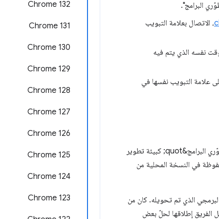
Chrome 132
c
، الاتصال بعلامة التبويب
Chrome 131
Chrome 130
قت نفسه الذي يتم فيه
Chrome 129
ى علامة التبويب نفسها في
‫Chrome 128
‫Chrome 127
‫Chrome 126
تتوفّر مساحات العمل منذ بعض الوقت في "أدوات مطوّري البرامج". تتيح لك هذه الميزة استخدام &quot;أدوات مطوّري البرامج&quot; كبيئة تطوير
‫Chrome 125
q;أدوات مطوّري البرامج&quot;، وتظل التغييرات محفوظة في النسخة المحلية من
Chrome 124
Chrome 123
قائي للرمز البرمجي الذي تم تحويله. كان من
رة قصيرة من مؤتمر Chrome Developer Summit‏ (CDS) لعام 2016، ولكن أجّل الفريق إطلاقها لحلّ بعض