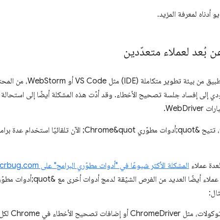
و أدناه لمعرفة المزيد.
 بُعد لعملاء متعدّدين
إذا سبق لك تجربة تصحيح أخطاء تطبيق م
اعتبارًا من الإصدار 63 من Chrome، تتيح &quot;أدوات مطوّري &quot
عدة عملاء
المشكلة الأكثر شيوعًا في "أدوات مطوّري البرامج" على crbug.com
ال: