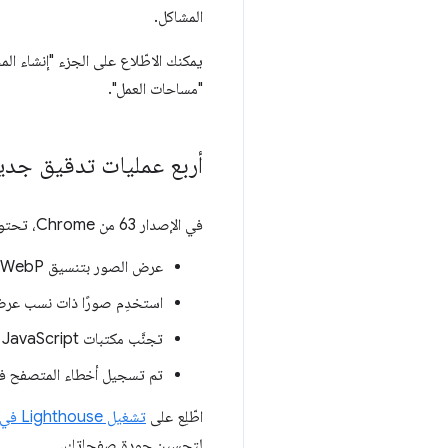
المشاكل.
"مساحات العمل".
أربع عمليات تدقيق جدي
في الإصدار 63 من Chrome، تحتوي لوحة
عرض الصور بتنسيق WebP
استخدِم صورًا ذات نسب عرض 
تجنَّب مكتبات JavaScript للواجهة الأمامية التي تتضمّن ثغرات أمنية معروفة.
تم تسجيل أخطاء المتصفح في 
اطّلِع على
تشغيل Lighthouse في &quot;أدوات مطوّري البرامج في Chrome&quot;
لتحسين جودة صفحاتك.