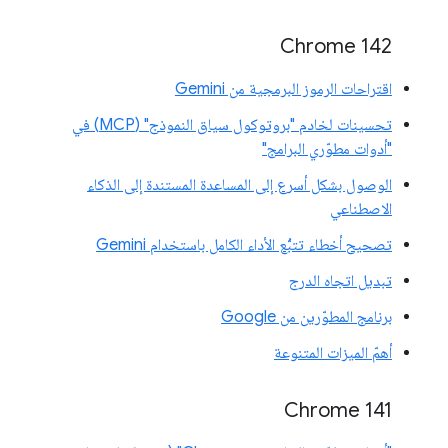
Chrome 142
اقتراحات الرموز البرمجية من Gemini
تحسينات لخادم "بروتوكول سياق النموذج" (MCP) في
"أدوات مطوّري البرامج"
الوصول بشكل أسرع إلى المساعدة المستندة إلى الذكاء
الاصطناعي
تصحيح أخطاء تتبُّع الأداء الكامل باستخدام Gemini
تبديل اتجاه الدرج
برنامج المطوّرين من Google
أهمّ الميزات المتنوعة
‫Chrome 141