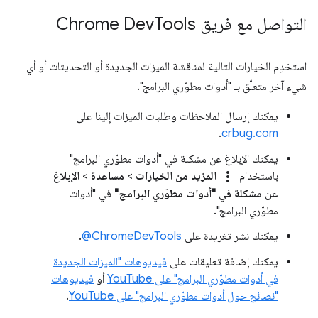
التواصل مع فريق Chrome Dev
Tools
استخدِم الخيارات التالية لمناقشة الميزات الجديدة أو التحديثات أو أي
شيء آخر متعلّق بـ "أدوات مطوّري البرامج".
يمكنك إرسال الملاحظات وطلبات الميزات إلينا على
.
crbug.com
يمكنك الإبلاغ عن مشكلة في "أدوات مطوّري البرامج"
more_vert
باستخدام
المزيد من الخيارات
>
مساعدة
>
الإبلاغ
عن مشكلة في "أدوات مطوّري البرامج"
في "أدوات
مطوّري البرامج".
يمكنك نشر تغريدة على
‎@ChromeDevTools
.
يمكنك إضافة تعليقات على
فيديوهات "الميزات الجديدة
في أدوات مطوّري البرامج" على YouTube
أو
فيديوهات
"نصائح حول أدوات مطوّري البرامج" على YouTube
.