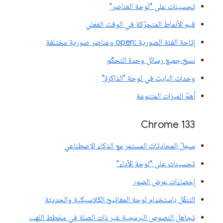
تحسينات على "لوحة العناصر"
قيم الأنماط المتحرّكة في الوقت الفعلي
إتاحة الفئة الصورية :open وعناصر صورية مختلفة
نسخ جميع رسائل وحدة التحكّم
وحدات البايت في لوحة "الذاكرة"
أهمّ الميزات المتنوعة
‫Chrome 133
سجلّ المحادثات المستمر مع الذكاء الاصطناعي
تحسينات على "لوحة الأداء"
إحصاءات عرض الصور
التنقّل باستخدام لوحة المفاتيح الكلاسيكية والحديثة
تجاهل النصوص البرمجية غير ذات الصلة في مخطط اللهب