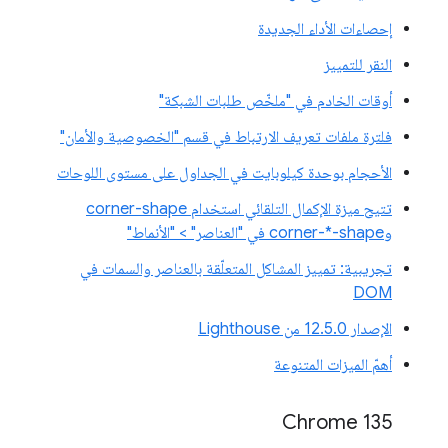
إحصاءات الأداء الجديدة
النقر للتمييز
أوقات الخادم في "ملخّص طلبات الشبكة"
فلترة ملفات تعريف الارتباط في قسم "الخصوصية والأمان"
الأحجام بوحدة كيلوبايت في الجداول على مستوى اللوحات
تتيح ميزة الإكمال التلقائي استخدام corner-shape
وcorner-*-shape في "العناصر" > "الأنماط"
تجريبية: تمييز المشاكل المتعلّقة بالعناصر والسمات في
DOM
الإصدار 12.5.0 من Lighthouse
أهمّ الميزات المتنوعة
Chrome 135