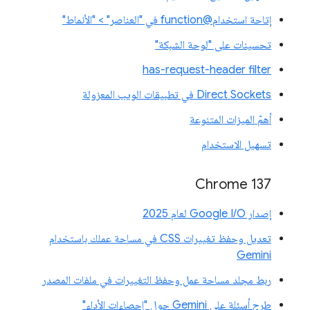
إتاحة استخدام@function في "العناصر" > "الأنماط"
تحسينات على "لوحة الشبكة"
has-request-header filter
Direct Sockets في تطبيقات الويب المعزولة
أهمّ الميزات المتنوعة
تسهيل الاستخدام
‫Chrome 137
إصدار Google I/O لعام 2025
تعديل وحفظ تغييرات CSS في مساحة عملك باستخدام
Gemini
ربط مجلد مساحة عمل وحفظ التغييرات في ملفات المصدر
طرح أسئلة على Gemini حول "إحصاءات الأداء"