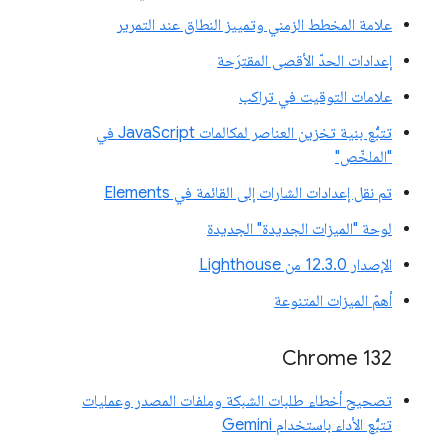
علامة المخطط الزمني وتمييز النطاق عند التمرير
إعدادات الحدّ الأقصى المقترَحة
علامات التوقيت في تراكب
تتبُّع بنية تخزين العناصر لمكالمات JavaScript في
"الملخّص"
تم نقل إعدادات الشارات إلى القائمة في Elements
لوحة "الميزات الجديدة" الجديدة
الإصدار 12.3.0 من Lighthouse
أهمّ الميزات المتنوعة
Chrome 132
تصحيح أخطاء طلبات الشبكة وملفات المصدر وعمليات
تتبُّع الأداء باستخدام Gemini