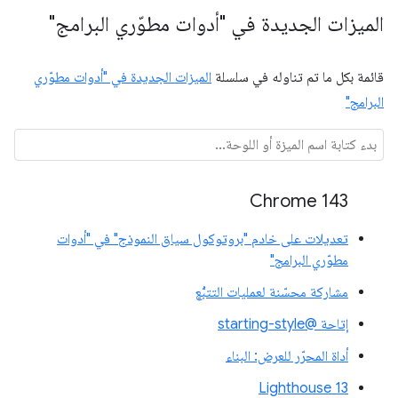
الميزات الجديدة في "أدوات مطوّري البرامج"
قائمة بكل ما تم تناوله في سلسلة
الميزات الجديدة في "أدوات مطوّري
البرامج"
Chrome 143
تعديلات على خادم "بروتوكول سياق النموذج" في "أدوات
مطوّري البرامج"
مشاركة محسّنة لعمليات التتبُّع
إتاحة @starting-style
أداة المحرّر للعرض: البناء
Lighthouse 13