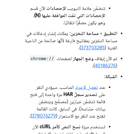
تتضمّن علامة التبويب
الإحصاءات
الآن قسم
الإحصاءات التي تمّت الموافقة عليها (N)
،
وهو يكون مصغّرًا تلقائيًا.
التطبيق
>
مساحة التخزين
: يمكنك إنشاء إدخالات في
مساحة التخزين بمفاتيح فارغة لأنّها صالحة من الناحية
الفنية (
373703285
).
تم الآن إيقاف
وضع الجهاز
لصفحات
chrome://
).
40186276
(
الشبكة
:
عند
تفعيل الإعداد
المناسب، سيؤدي النقر
على
تصدير سجلّ HAR
مرة واحدة إلى فتح
قائمة تتضمّن خيارَين (مصحَّح ويتضمّن
بيانات حسّاسة). في السابق، كانت القائمة
تفتح عند النقر مع الاستمرار (
378076279
).
تستخدم ميزة
نسخ النص كأمر cURL
الآن
السمة ‎-b لتجاوز ملفات تعريف الارتباط