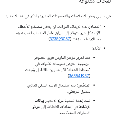
لمحات متنوّعة
في ما يلي بعض الإصلاحات والتحسينات الجديرة بالذكر في هذا الإصدار:
المصادر
: عند الإيقاف المؤقت، لن ينتقل
مصحّح الأخطاء
الآن بشكل غير متوقّع إلى سياق عامل الخدمة إذا تم إنشاؤه
بعد الإيقاف المؤقت (
373893057
).
الأداء
:
عند تمرير مؤشر الماوس فوق النصوص
البرمجية، تعرض تلميحات الأدوات في
"مخطط الشعلة" الآن عناوين URL، إن وُجدت
).
368541957
(
الملخّص
: يتم استبدال الرسم البياني الدائري
بتمثيل شريطي.
تمت إعادة تسمية مربّع الاختيار
بيانات
الإضافة
في
إعدادات الالتقاط
إلى
عرض
المسارات المخصّصة
.