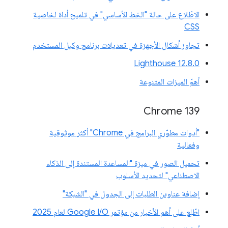
الاطّلاع على حالة "الخط الأساسي" في تلميح أداة لخاصية
CSS
تجاوز أشكال الأجهزة في تعديلات برنامج وكيل المستخدم
‫Lighthouse 12.8.0
أهمّ الميزات المتنوعة
‫Chrome 139
"أدوات مطوّري البرامج في Chrome" أكثر موثوقية
وفعالية
تحميل الصور في ميزة "المساعدة المستندة إلى الذكاء
الاصطناعي" لتحديد الأسلوب
إضافة عناوين الطلبات إلى الجدول في "الشبكة"
اطّلِع على أهم الأخبار من مؤتمر Google I/O لعام 2025