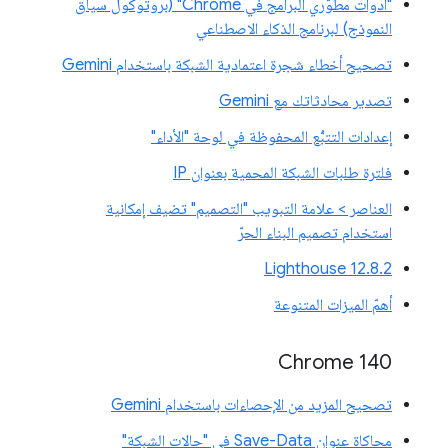
"أدوات مطوّري البرامج في Chrome" (بروتوكول سياق
النموذج) لبرنامج الذكاء الاصطناعي
تصحيح أخطاء شجرة اعتمادية الشبكة باستخدام Gemini
تصدير محادثاتك مع Gemini
إعدادات التتبُّع المحفوظة في لوحة "الأداء"
فلترة طلبات الشبكة المحمية بعنوان IP
العناصر > علامة التبويب "التصميم" تضيف إمكانية
استخدام تصميم البناء الحرّ
‫Lighthouse 12.8.2
أهمّ الميزات المتنوعة
Chrome 140
تصحيح المزيد من الإحصاءات باستخدام Gemini
محاكاة عنوان Save-Data في "حالات الشبكة"