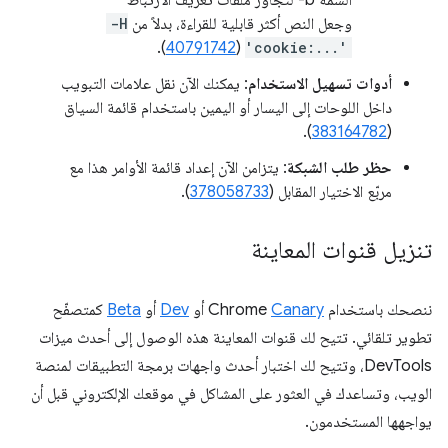
وجعل النص أكثر قابلية للقراءة، بدلاً من
-H
).
40791742
(
'cookie:...'
أدوات تسهيل الاستخدام
: يمكنك الآن نقل علامات التبويب
داخل اللوحات إلى اليسار أو اليمين باستخدام قائمة السياق
).
383164782
(
حظر طلب الشبكة
: يتزامن الآن إعداد قائمة الأوامر هذا مع
مربّع الاختيار المقابل (
378058733
).
تنزيل قنوات المعاينة
ننصحك باستخدام Chrome
Canary
أو
Dev
أو
Beta
كمتصفّح
تطوير تلقائي. تتيح لك قنوات المعاينة هذه الوصول إلى أحدث ميزات
DevTools، وتتيح لك اختبار أحدث واجهات برمجة التطبيقات لمنصة
الويب، وتساعدك في العثور على المشاكل في موقعك الإلكتروني قبل أن
يواجهها المستخدمون.