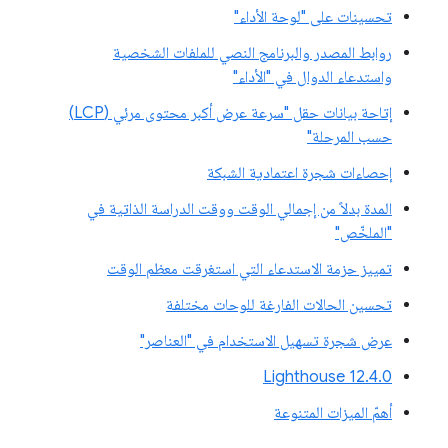
تحسينات على "لوحة الأداء"
روابط المصدر والبرنامج النصي للملفات الشخصية
واستدعاء الدوال في "الأداء"
إتاحة بيانات حقل "سرعة عرض أكبر محتوى مرئي (LCP)
حسب المرحلة"
إحصاءات شجرة اعتمادية الشبكة
المدة بدلاً من إجمالي الوقت ووقت الدراسة الذاتية في
"الملخّص"
تمييز حزمة الاستدعاء التي استغرقت معظم الوقت
تحسين الحالات الفارغة للوحات مختلفة
عرض شجرة تسهيل الاستخدام في "العناصر"
‫Lighthouse 12.4.0
أهمّ الميزات المتنوعة