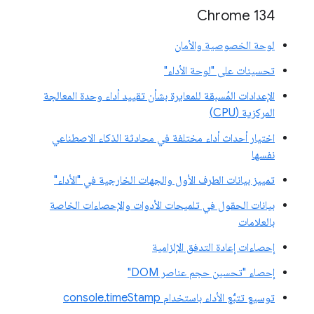
‫Chrome 134
لوحة الخصوصية والأمان
تحسينات على "لوحة الأداء"
الإعدادات المُسبقة للمعايرة بشأن تقييد أداء وحدة المعالجة
المركزية (CPU)
اختيار أحداث أداء مختلفة في محادثة الذكاء الاصطناعي
نفسها
تمييز بيانات الطرف الأول والجهات الخارجية في "الأداء"
بيانات الحقول في تلميحات الأدوات والإحصاءات الخاصة
بالعلامات
إحصاءات إعادة التدفق الإلزامية
إحصاء "تحسين حجم عناصر DOM"
توسيع تتبُّع الأداء باستخدام console.timeStamp