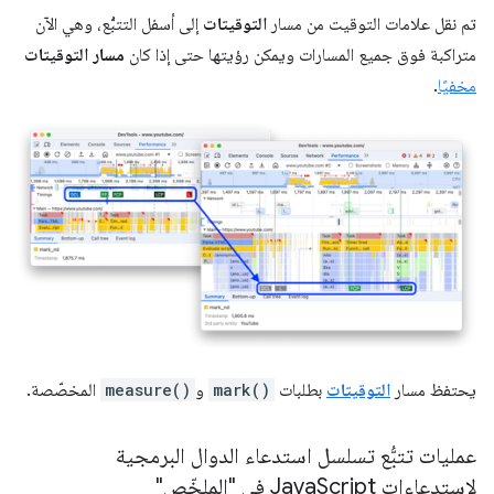
تم نقل علامات التوقيت من مسار
التوقيتات
إلى أسفل التتبُّع، وهي الآن
متراكبة فوق جميع المسارات ويمكن رؤيتها حتى إذا كان
مسار التوقيتات
مخفيًا
.
يحتفظ مسار
التوقيتات
بطلبات
mark()
و
measure()
المخصّصة.
عمليات تتبُّع تسلسل استدعاء الدوال البرمجية
لاستدعاءات Java
Script في "الملخّص"