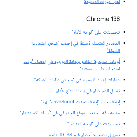
أهمّ الميزات المتنوعة
‫Chrome 138
تحسينات على "لوحة الأداء"
المصادر المتصلة مُسبَقًا في إحصاء "شجرة اعتمادية
الشبكة"
أوقات استجابة الخادم وإعادة التوجيه في إحصاء "وقت
استجابة طلب المستند"
عمليات إعادة التوجيه في "ملخّص طلبات الشبكة"
تقليل الضوضاء في بيانات تتبُّع الأداء
إيقاف خيار "إيقاف عينات JavaScript" نهائيًا
مَعلمة دقة تحديد الموقع الجغرافي في "أدوات الاستشعار"
تحسينات على "لوحة العناصر"
تسهيل تصحيح أخطاء قيم CSS المعقّدة