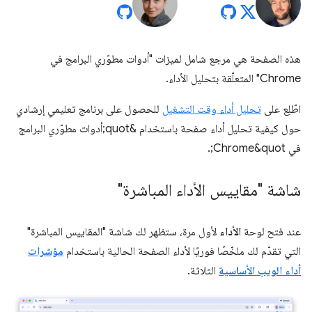
هذه الصفحة هي مرجع شامل لميزات "أدوات مطوّري البرامج في
Chrome" المتعلّقة بتحليل الأداء.
اطّلِع على
تحليل أداء وقت التشغيل
للحصول على برنامج تعليمي إرشادي
حول كيفية تحليل أداء صفحة باستخدام &quot;أدوات مطوّري البرامج
في Chrome&quot;.
شاشة "مقاييس الأداء المباشرة"
عند فتح لوحة
الأداء
لأول مرة، ستظهر لك شاشة "المقاييس المباشرة"
التي تقدّم لك ملخّصًا فوريًا لأداء الصفحة الحالية باستخدام
مؤشرات
أداء الويب الأساسية
الثلاثة.