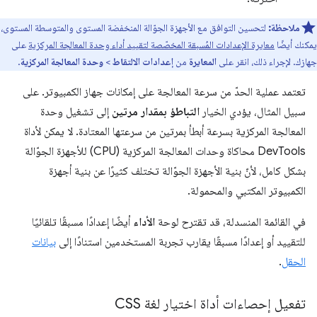
ملاحظة:
لتحسين التوافق مع الأجهزة الجوّالة المنخفضة المستوى والمتوسطة المستوى،
يمكنك أيضًا
معايرة الإعدادات المُسبقة المخصّصة لتقييد أداء وحدة المعالجة المركزية
على
جهازك. لإجراء ذلك، انقر على
المعايرة
من
إعدادات الالتقاط
>
وحدة المعالجة المركزية
.
تعتمد عملية الحدّ من سرعة المعالجة على إمكانات جهاز الكمبيوتر. على
سبيل المثال، يؤدي الخيار
التباطؤ بمقدار مرتين
إلى تشغيل وحدة
المعالجة المركزية بسرعة أبطأ بمرتين من سرعتها المعتادة. لا يمكن لأداة
DevTools محاكاة وحدات المعالجة المركزية (CPU) للأجهزة الجوّالة
بشكل كامل، لأنّ بنية الأجهزة الجوّالة تختلف كثيرًا عن بنية أجهزة
الكمبيوتر المكتبي والمحمولة.
في القائمة المنسدلة، قد تقترح لوحة
الأداء
أيضًا إعدادًا مسبقًا تلقائيًا
للتقييد أو إعدادًا مسبقًا يقارب تجربة المستخدمين استنادًا إلى
بيانات
الحقل
.
تفعيل إحصاءات أداة اختيار لغة CSS