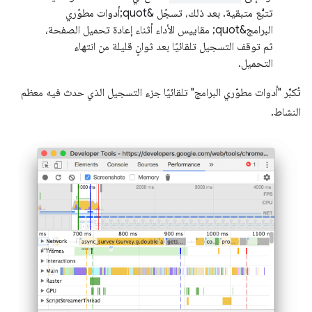
تتبُّع متبقية. بعد ذلك، تسجّل &quot;أدوات مطوّري
البرامج&quot; مقاييس الأداء أثناء إعادة تحميل الصفحة،
ثم توقف التسجيل تلقائيًا بعد ثوانٍ قليلة من انتهاء
التحميل.
تُكبِّر "أدوات مطوّري البرامج" تلقائيًا جزء التسجيل الذي حدث فيه معظم
النشاط.