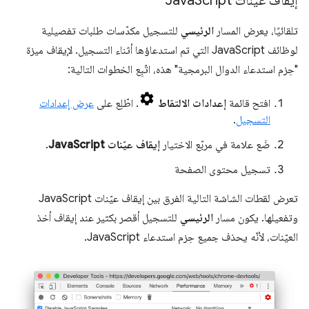
إيقاف عيّنات Java
Script
تلقائيًا، يعرض المسار
الرئيسي
للتسجيل مكدّسات طلبات تفصيلية
لوظائف JavaScript التي تم استدعاؤها أثناء التسجيل. لإيقاف ميزة
"حِزم استدعاء الدوال البرمجية" هذه، اتّبِع الخطوات التالية:
افتح قائمة
إعدادات الالتقاط
. اطّلِع على
عرض إعدادات
التسجيل
.
ضَع علامة في مربّع الاختيار
إيقاف عيّنات JavaScript
.
تسجيل محتوى الصفحة
تعرض لقطات الشاشة التالية الفرق بين إيقاف عيّنات JavaScript
وتفعيلها. يكون مسار
الرئيسي
للتسجيل أقصر بكثير عند إيقاف أخذ
العيّنات، لأنّه يحذف جميع حِزم استدعاء JavaScript.