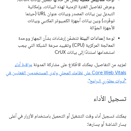
وعرض تفاصيل الفترة الزمنية لهذه البيانات، وإمكانية
التبديل بين بيانات المصدر وبيانات عنوان URL (حيثما
توفّرت) وبين بيانات أجهزة الكمبيوتر المكتبي وبيانات
الأجهزة الجوّالة
لوحة
إعدادات البيئة
تتضمّن إرشادات بشأن الجهاز ووحدة
المعالجة المركزية (CPU) وتقييد سرعة الشبكة التي يجب
استخدامها استنادًا إلى بيانات CrUX
لمزيد من التفاصيل، يمكنك الاطّلاع على مشاركة المدونة
مراقبة أداء
Core Web Vitals على نظامك المحلي ولدى المستخدمين الفعليين في
"أدوات مطوّري البرامج"
.
تسجيل الأداء
يمكنك تسجيل أداء وقت التشغيل أو التحميل باستخدام الأزرار في أعلى
يسار الشاشة أو يسارها: