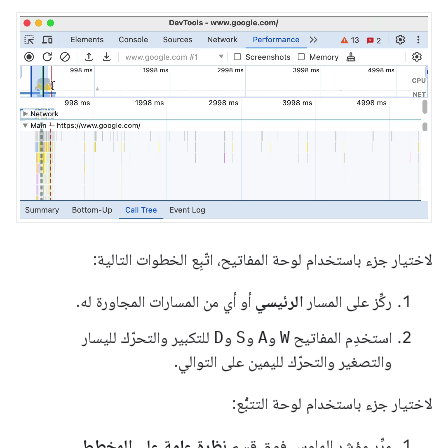
لاختيار جزء باستخدام لوحة المفاتيح، اتّبِع الخطوات التالية:
ركِّز على المسار
الرئيسي
أو أي من المسارات المجاورة له.
استخدِم المفاتيح
W
و
A
و
S
و
D
للتكبير والتحرّك لليسار
والتصغير والتحرّك لليمين على التوالي.
لاختيار جزء باستخدام لوحة التتبُّع:
مرِّر مؤشر الماوس فوق قسم
نظرة عامة على المخطط