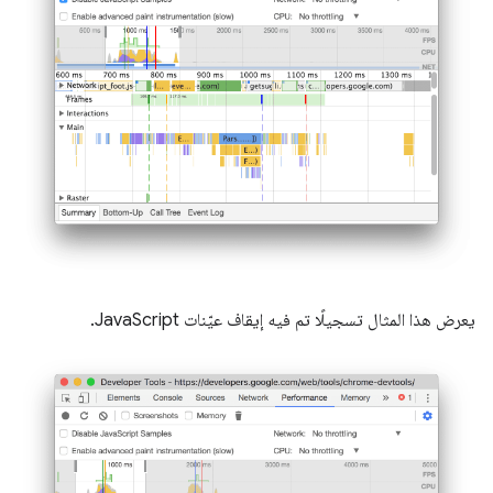
يعرض هذا المثال تسجيلًا تم فيه إيقاف عيّنات JavaScript.