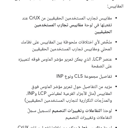
المقاييس:
مقاييس تجارب المستخدمين الحقيقيين من CrUX عند
تفعيلها في لوحة
مقاييس تجارب المستخدمين
الحقيقيين
ملخّص لأي اختلافات ملحوظة بين المقاييس على نظامك
المحلي ومقاييس تجارب المستخدمين الحقيقيين
عنصر LCP، الذي يمكن تمرير مؤشر الماوس فوقه لتمييزه
على الصفحة
تفاصيل مجموعة CLS ونوع INP
مزيد من التفاصيل حول تمرير مؤشر الماوس فوق
المقاييس (مثل الأجزاء الفرعية لمقياسَي LCP وINP،
والمدرّجات التكرارية لتجارب المستخدمين الحقيقيين)
لوحتا
التفاعلات
و
تغييرات التصميم
لتسجيل سجلّ
التفاعلات وتغييرات التصميم
لوحة
مقاييس فعلية
يمكن من خلالها تفعيل بيانات CrUX،