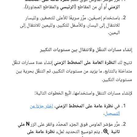
الزمني
أو أي من المقاطع (
الرئيسي
والمقاطع المجاورة).
باستخدام إصبعَين، مرِّر سريعًا للأعلى للتصغير، ولليسار
للانتقال إلى اليسار، وللأسفل للتكبير، ولليمين للانتقال إلى
اليمين.
إنشاء مسارات التنقّل والانتقال بين مستويات التكبير
تتيح لك
النظرة العامة على المخطط الزمني
إنشاء عدة مسارات تنقّل
متداخلة بالتتابع، ما يزيد من مستويات التكبير، ثم التنقّل بحرية بين
مستويات التكبير.
لإنشاء مسارات التنقل واستخدامها، اتّبِع الخطوات التالية:
في
نظرة عامة على المخطط الزمني
،
اختَر جزءًا من
التسجيل
.
مرِّر مؤشر الماوس فوق الجزء المحدّد وانقر على الزر
N ملي
zoom_in
ثانية
. يتم توسيع التحديد لملء
نظرة عامة على