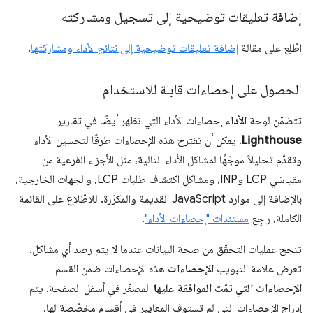
إضافة تعليقات توضيحية إلى تسجيل ومشاركته
اطّلِع على مقالة
إضافة تعليقات توضيحية إلى نتائج الأداء ومشاركتها
.
الحصول على إحصاءات قابلة للاستخدام
تتضمّن لوحة
الأداء
إحصاءات الأداء التي تظهر أيضًا في تقارير
Lighthouse
. يمكن أن تقترح هذه الإحصاءات طرقًا لتحسين الأداء
وتقدّم تحليلاً موجّهًا لمشاكل الأداء التالية، مثل الأجزاء الفرعية من
مقياسَي LCP وINP، ومشاكل اكتشاف طلبات LCP، والجهات الخارجية،
بالإضافة إلى موارد JavaScript القديمة والمكرّرة. للاطّلاع على القائمة
الكاملة، راجِع
مستندات "إحصاءات الأداء"
.
تنجح عمليات التحقّق من صحة البيانات عندما لا يتم رصد أي مشاكل.
تعرض علامة التبويب
الإحصاءات
هذه الإحصاءات ضمن القسم
الإحصاءات التي تمّت الموافقة عليها
المصغّر في أسفل الصفحة. يتم
إدراج الإحصاءات التي لم تستوفِ المعايير في أقسام مخصّصة لها.