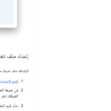
إعداد ملف تع
لإضافة ملف ضبط مخ
افتح الإعدادا
في
ضبط الحد
الشبكة
، انقر
حدِّد قيم المَ