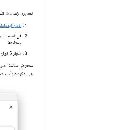
لمعايرة الإعدادات المُع
افتح الإعدادا
في قسم
تقيي
و
متابعة
.
انتظِر 5 ثوانٍ تقريبًا حتى تنتقل أدوات المطوّرين من صفحتك الحالية وتعيد تحميلها.
ستعرض علامة التب
على فكرة عن أداء ص