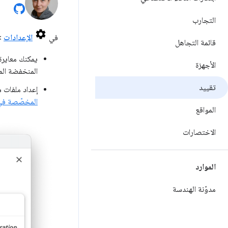
التجارب
في
الإعدادات
>
قائمة التجاهل
الأجهزة
المنخفضة ال
تقييد
إعداد ملفات 
المخصّصة ف
المواقع
الاختصارات
الموارد
مدوّنة الهندسة