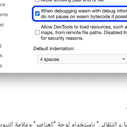
.
ء التلقائي" باستخدام لوحة "العناصر" وعلامة التبوي