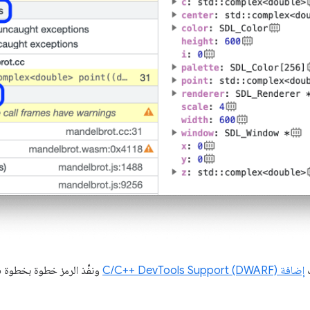
إضافة C/C++ DevTools Support (DWARF)
ونفِّذ الرمز خطوة بخطوة