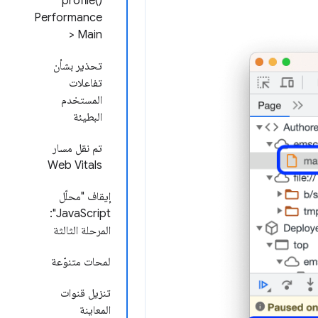
profile()
Performance
> Main
تحذير بشأن
تفاعلات
المستخدم
البطيئة
تم نقل مسار
Web Vitals
إيقاف "محلّل
JavaScript":
المرحلة الثالثة
لمحات متنوّعة
تنزيل قنوات
المعاينة