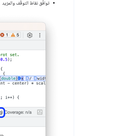
توافُق نقاط التوقّف والمزيد