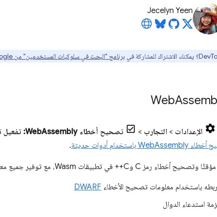
Jecelyn Yeen
برنامج "البحث في سلوكيات المستخدمين" من Google هنا
Assemb
الإعدادات
>
التجارب
>
تصحيح أخطاء WebAssembly: تفعيل توافق DWARF
WebAssem باستخدام أدوات حديثة
.
طبيقات Wasm، مع توفير جميع معلومات تصحيح الأخطاء لك:
 ربطه باستخدام معلومات تصحيح الأخطاء
DWARF
مة استدعاء الدوال