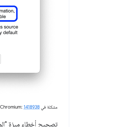
مشكلة في Chromium:
1418938
تصحيح أخطاء ميزة "المل