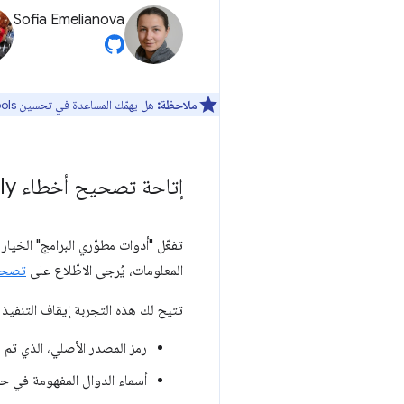
Sofia Emelianova
ملاحظة:
هل يهمّك المساعدة في تحسين DevTools؟ يمكنك الاشتراك للمشاركة في
إتاحة تصحيح أخطاء Web
ly
تفعّل "أدوات مطوّري البرامج" الخيار
المعلومات، يُرجى الاطّلاع على
تصحيح أخطاء bly
تتيح لك هذه التجربة إيقاف التنفيذ مؤقتًا وتصحيح أخطاء رمز C وC++ في ت
رمز المصدر الأصلي، الذي تم
أسماء الدوال المفهومة في حز