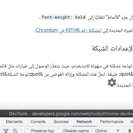
ل جزء "الأنماط" تلقائيًا إلى
font-weight: bold
.
ميزة الجديدة إلى
المشكلة رقم 931145 في Chromium
.
عدادات الشبكة
نت &quot;لوحة الشبكة&quot; تواجه مشكلة في سهولة الاستخدام، حيث يتعذّر الوصول إلى خيارات مث
الجديدة.