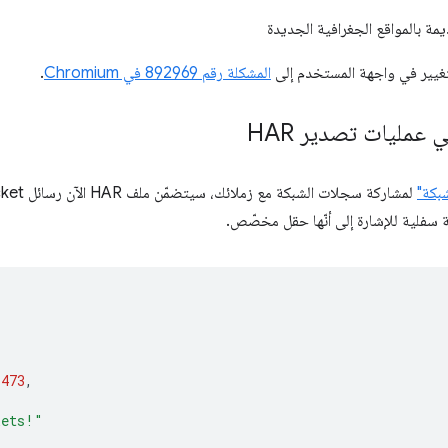
غيير في واجهة المستخدم إلى
المشكلة رقم 892969 في Chromium
.
لمشاركة سجلات الشبكة مع زملائك، سيتضمّن ملف HAR الآن رسائل WebSocket. تبدأ السمة
سفلية للإشارة إلى أنّها حقل مخصّص.
1473
,
kets!"