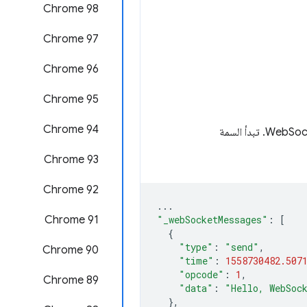
Chrome 98
‫Chrome 97
Chrome 96
Chrome 95
Chrome 94
Chrome 93
‫Chrome 92
...
"_webSocketMessages"
:
[
‫Chrome 91
{
"type"
:
"send"
,
Chrome 90
"time"
:
1558730482.507
"opcode"
:
1
,
Chrome 89
"data"
:
"Hello, WebSoc
},