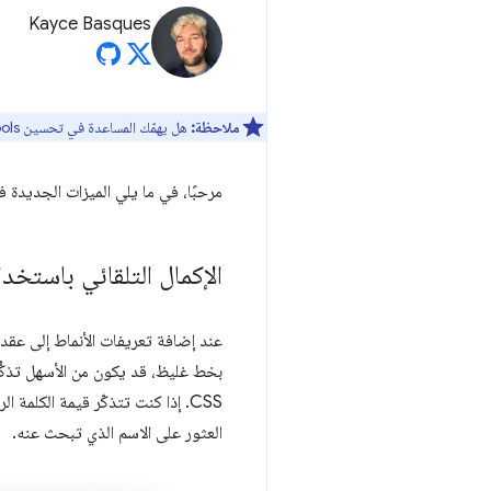
Kayce Basques
ملاحظة:
هل يهمّك المساعدة في تحسين DevTools؟ يمكنك الاشتراك للمشاركة في
مرحبًا، في ما يلي الميزات الجديدة 
الإكمال التلقائي باستخدام 
عند إضافة تعريفات الأنماط إلى عقدة DOM، يكون من الأسهل أحيانًا تذكُّر قيمة التعريف من اسم التعريف. على سبيل المثال، عند جع
بخط غليظ، قد يكون من الأسهل تذكُّ
CSS. إذا كنت تتذكّر قيمة الكلمة
العثور على الاسم الذي تبحث عنه.