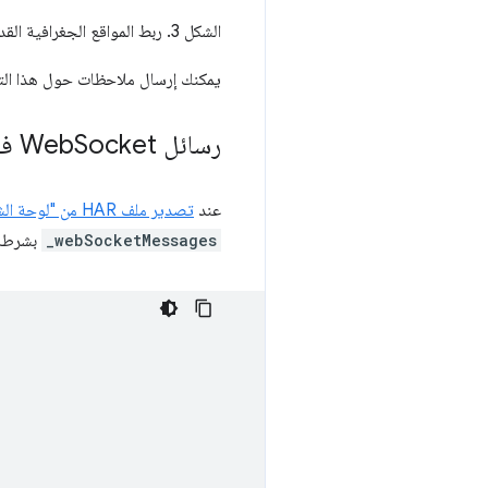
الشكل 3. ربط المواقع الجغرافية القديمة بالمواقع الجغرافية الجديدة
يمكنك إرسال ملاحظات حول هذا الت
رسائل Web
Socket في عمليات تصدير HAR
عند
تصدير ملف HAR من "لوحة الشبكة"
_webSocketMessages
بشرطة 