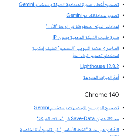
تصحيح أخطاء شجرة اعتمادية الشبكة باستخدام Gemini
تصدير محادثاتك مع Gemini
إعدادات التتبُّع المحفوظة في لوحة "الأداء"
فلترة طلبات الشبكة المحمية بعنوان IP
العناصر > علامة التبويب "التصميم" تضيف إمكانية
استخدام تصميم البناء الحرّ
‫Lighthouse 12.8.2
أهمّ الميزات المتنوعة
Chrome 140
تصحيح المزيد من الإحصاءات باستخدام Gemini
محاكاة عنوان Save-Data في "حالات الشبكة"
الاطّلاع على حالة "الخط الأساسي" في تلميح أداة لخاصية