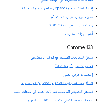
إتاحة الفئة الصورية :open وعناصر صورية مختلفة
نسخ جميع رسائل وحدة التحكّم
وحدات البايت في لوحة "الذاكرة"
أهمّ الميزات المتنوعة
‫Chrome 133
سجلّ المحادثات المستمر مع الذكاء الاصطناعي
تحسينات على "لوحة الأداء"
إحصاءات عرض الصور
التنقّل باستخدام لوحة المفاتيح الكلاسيكية والحديثة
تجاهل النصوص البرمجية غير ذات الصلة في مخطط اللهب
علامة المخطط الزمني وتمييز النطاق عند التمرير