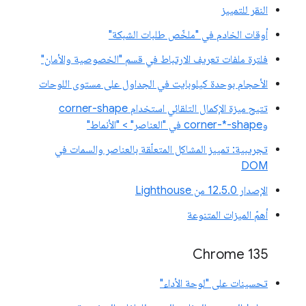
النقر للتمييز
أوقات الخادم في "ملخّص طلبات الشبكة"
فلترة ملفات تعريف الارتباط في قسم "الخصوصية والأمان"
الأحجام بوحدة كيلوبايت في الجداول على مستوى اللوحات
تتيح ميزة الإكمال التلقائي استخدام corner-shape
وcorner-*-shape في "العناصر" > "الأنماط"
تجريبية: تمييز المشاكل المتعلّقة بالعناصر والسمات في
DOM
الإصدار 12.5.0 من Lighthouse
أهمّ الميزات المتنوعة
Chrome 135
تحسينات على "لوحة الأداء"