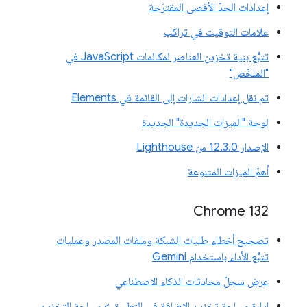
إعدادات الحدّ الأقصى المقترَحة
علامات التوقيت في تراكب
تتبُّع بنية تخزين العناصر لمكالمات JavaScript في
"الملخّص"
تم نقل إعدادات الشارات إلى القائمة في Elements
لوحة "الميزات الجديدة" الجديدة
الإصدار 12.3.0 من Lighthouse
أهمّ الميزات المتنوعة
Chrome 132
تصحيح أخطاء طلبات الشبكة وملفات المصدر وعمليات
تتبُّع الأداء باستخدام Gemini
عرض سجلّ محادثات الذكاء الاصطناعي
إدارة مساحة تخزين الإضافة في التطبيق > مساحة التخزين