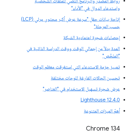
روابط المصدر والبرنامج النصي للملفات الشخصية
واستدعاء الدوال في "الأداء"
إتاحة بيانات حقل "سرعة عرض أكبر محتوى مرئي (LCP)
حسب المرحلة"
إحصاءات شجرة اعتمادية الشبكة
المدة بدلاً من إجمالي الوقت ووقت الدراسة الذاتية في
"الملخّص"
تمييز حزمة الاستدعاء التي استغرقت معظم الوقت
تحسين الحالات الفارغة للوحات مختلفة
عرض شجرة تسهيل الاستخدام في "العناصر"
‫Lighthouse 12.4.0
أهمّ الميزات المتنوعة
‫Chrome 134