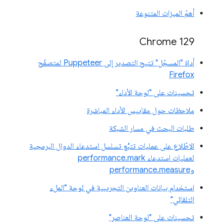
أهمّ الميزات المتنوعة
Chrome 129
أداة "المسجّل" تتيح التصدير إلى Puppeteer لمتصفّح
Firefox
تحسينات على "لوحة الأداء"
ملاحظات حول مقاييس الأداء المباشرة
طلبات البحث في مسار الشبكة
الاطّلاع على عمليات تتبُّع تسلسل استدعاء الدوال البرمجية
لعمليات استدعاء performance.mark
وperformance.measure
استخدام بيانات العناوين التجريبية في لوحة "الملء
التلقائي"
تحسينات على "لوحة العناصر"