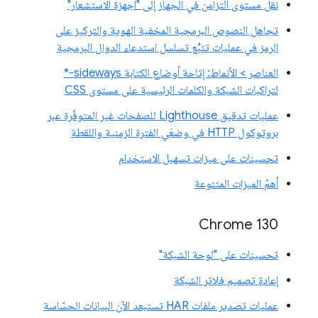
نقل مستوى التزامن في الجهاز إلى "أجهزة الاستشعار"
تجاهل النصوص البرمجية المخفية الهوية والتركيز على
الرمز في عمليات تتبُّع تسلسل استدعاء الدوال البرمجية
العناصر > الأنماط: إتاحة أوضاع الكتابة sideways-*
لتراكبات الشبكة والكلمات الرئيسية على مستوى CSS
عمليات تدقيق Lighthouse للصفحات غير المتوفّرة عبر
بروتوكول HTTP في وضعَي الفترة الزمنية واللقطة
تحسينات على ميزات تسهيل الاستخدام
أهمّ الميزات المتنوعة
Chrome 130
تحسينات على "لوحة الشبكة"
إعادة تصميم فلاتر الشبكة
عمليات تصدير ملفات HAR تستبعد الآن البيانات الحسّاسة