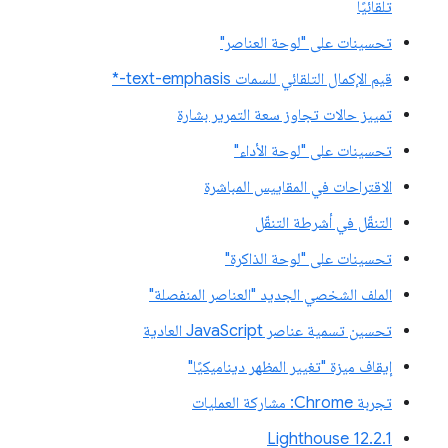
تلقائيًا
تحسينات على "لوحة العناصر"
قيم الإكمال التلقائي للسمات text-emphasis-*
تمييز حالات تجاوز سعة التمرير بشارة
تحسينات على "لوحة الأداء"
الاقتراحات في المقاييس المباشرة
التنقّل في أشرطة التنقّل
تحسينات على "لوحة الذاكرة"
الملف الشخصي الجديد "العناصر المنفصلة"
تحسين تسمية عناصر JavaScript العادية
إيقاف ميزة "تغيير المظهر ديناميكيًا"
تجربة Chrome: مشاركة العمليات
‫Lighthouse 12.2.1