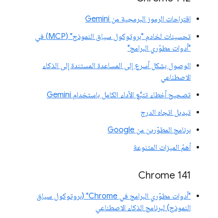
اقتراحات الرموز البرمجية من Gemini
تحسينات لخادم "بروتوكول سياق النموذج" (MCP) في
"أدوات مطوّري البرامج"
الوصول بشكل أسرع إلى المساعدة المستندة إلى الذكاء
الاصطناعي
تصحيح أخطاء تتبُّع الأداء الكامل باستخدام Gemini
تبديل اتجاه الدرج
برنامج المطوّرين من Google
أهمّ الميزات المتنوعة
‫Chrome 141
"أدوات مطوّري البرامج في Chrome" (بروتوكول سياق
النموذج) لبرنامج الذكاء الاصطناعي