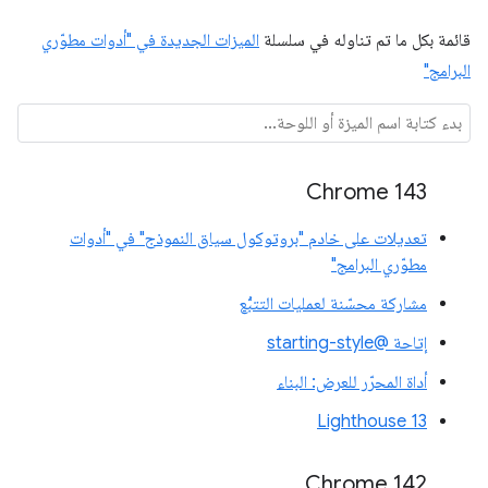
قائمة بكل ما تم تناوله في سلسلة
الميزات الجديدة في "أدوات مطوّري
البرامج"
Chrome 143
تعديلات على خادم "بروتوكول سياق النموذج" في "أدوات
مطوّري البرامج"
مشاركة محسّنة لعمليات التتبُّع
إتاحة @starting-style
أداة المحرّر للعرض: البناء
Lighthouse 13
Chrome 142