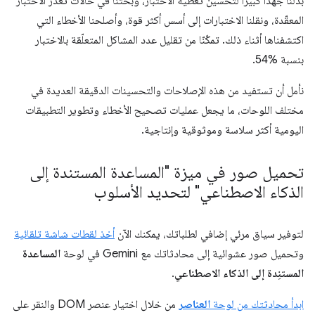
بذلنا جهدًا كبيرًا لتحسين تغطية الاختبار، وبحثنا في حالات تعذُّر الاختبار
المعقّدة، ونقلنا الاختبارات إلى أسس أكثر قوة، وأصلحنا الأخطاء التي
اكتشفناها أثناء ذلك. تمكّنّا من تقليل عدد المشاكل المتعلّقة بالاختبار
بنسبة %54.
نأمل أن تستفيد من هذه الإصلاحات والتحسينات الدقيقة العديدة في
مختلف اللوحات، ما يجعل عمليات تصحيح الأخطاء وتطوير التطبيقات
اليومية أكثر سلاسة وموثوقية وإنتاجية.
تحميل صور في ميزة "المساعدة المستندة إلى
الذكاء الاصطناعي" لتحديد الأسلوب
لتوفير سياق مرئي إضافي لطلباتك، يمكنك الآن
أخذ لقطات شاشة تلقائية
وتحميل صور عشوائية إلى محادثاتك مع Gemini في لوحة
المساعدة
المستنِدة إلى الذكاء الاصطناعي
.
ابدأ محادثتك من لوحة
العناصر
من خلال اختيار عنصر DOM والنقر على