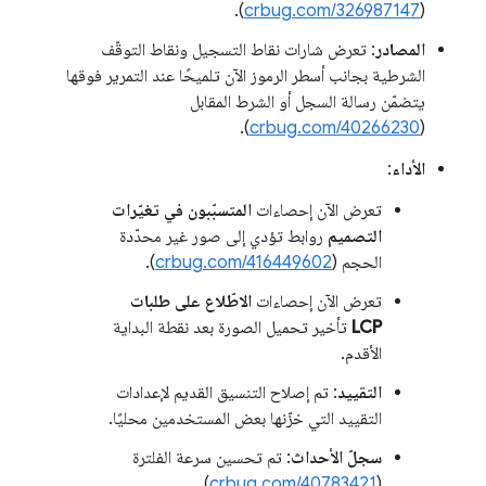
).
crbug.com/326987147
(
المصادر
: تعرض شارات نقاط التسجيل ونقاط التوقّف
الشرطية بجانب أسطر الرموز الآن تلميحًا عند التمرير فوقها
يتضمّن رسالة السجل أو الشرط المقابل
).
crbug.com/40266230
(
الأداء
:
تعرض الآن إحصاءات
المتسبّبون في تغيّرات
التصميم
روابط تؤدي إلى صور غير محدّدة
الحجم (
crbug.com/416449602
).
تعرض الآن إحصاءات
الاطّلاع على طلبات
LCP
تأخير تحميل الصورة بعد نقطة البداية
الأقدم.
التقييد
: تم إصلاح التنسيق القديم لإعدادات
التقييد التي خزّنها بعض المستخدمين محليًا.
سجلّ الأحداث
: تم تحسين سرعة الفلترة
).
crbug.com/40783421
(