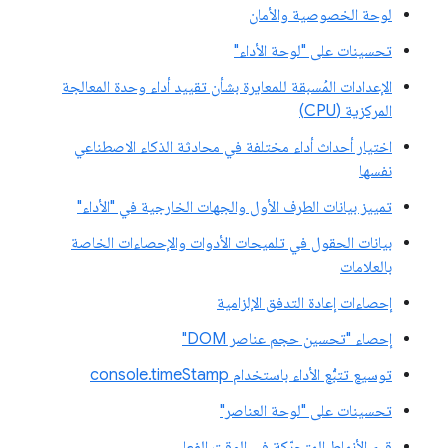
لوحة الخصوصية والأمان
تحسينات على "لوحة الأداء"
الإعدادات المُسبقة للمعايرة بشأن تقييد أداء وحدة المعالجة
المركزية (CPU)
اختيار أحداث أداء مختلفة في محادثة الذكاء الاصطناعي
نفسها
تمييز بيانات الطرف الأول والجهات الخارجية في "الأداء"
بيانات الحقول في تلميحات الأدوات والإحصاءات الخاصة
بالعلامات
إحصاءات إعادة التدفق الإلزامية
إحصاء "تحسين حجم عناصر DOM"
توسيع تتبُّع الأداء باستخدام console.timeStamp
تحسينات على "لوحة العناصر"
قيم الأنماط المتحرّكة في الوقت الفعلي