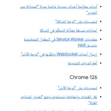
أدوات معالجة أحداث جديدة خاصة بميزة "المحاذاة عند
التمرير"
تحسينات على "لوحة الشبكة"
إعدادات مسبقة معدَّلة للتحكّم في الشبكة
معلومات Service Worker في الحقول المخصّصة
بتنسيق HAR
إرسال أحداث WebSocket وتلقّيها في "لوحة الأداء"
أهمّ الميزات المتنوعة
‫Chrome 126
تحسينات على "لوحة الأداء"
نقل القنوات وإخفاؤها باستخدام وضع "تعديل إعدادات
القناة"