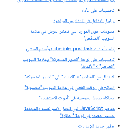
تحسينات على الأداء
مراحل التفاعل في المقاييس المباشرة
معلومات حول الموارد التي تحظر العرض في علامة
التبويب "الملخّص"
إتاحة أحداث scheduler.postTask وأسهم المنشئ
تحسينات على لوحة "الصور المتحركة" وعلامة التبويب
"العناصر" > "الأنماط"
الانتقال من "العناصر" > "الأنماط" إلى "الصور المتحركة"
النتائج في الوقت الفعلي في علامة التبويب "محسوبة"
محاكاة ضغط الحوسبة في "أدوات الاستشعار"
عناصر JavaScript التي تحمل الاسم نفسه والمجمّعة
حسب المصدر في لوحة "الذاكرة"
مظهر جديد للإعدادات