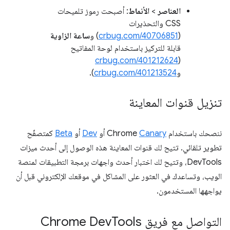
العناصر
>
الأنماط
: أصبحت رموز تلميحات
CSS والتحذيرات
(
crbug.com/40706851
) و
ساعة الزاوية
قابلة للتركيز باستخدام لوحة المفاتيح
crbug.com/401212624
(
و
crbug.com/401213524
).
تنزيل قنوات المعاينة
ننصحك باستخدام Chrome
Canary
أو
Dev
أو
Beta
كمتصفّح
تطوير تلقائي. تتيح لك قنوات المعاينة هذه الوصول إلى أحدث ميزات
DevTools، وتتيح لك اختبار أحدث واجهات برمجة التطبيقات لمنصة
الويب، وتساعدك في العثور على المشاكل في موقعك الإلكتروني قبل أن
يواجهها المستخدمون.
التواصل مع فريق Chrome Dev
Tools