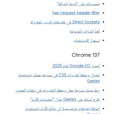
تحسينات على "لوحة الشبكة"
has-request-header filter
Direct Sockets في تطبيقات الويب المعزولة
أهمّ الميزات المتنوعة
تسهيل الاستخدام
‫Chrome 137
إصدار Google I/O لعام 2025
تعديل وحفظ تغييرات CSS في مساحة عملك باستخدام
Gemini
ربط مجلد مساحة عمل وحفظ التغييرات في ملفات المصدر
طرح أسئلة على Gemini حول "إحصاءات الأداء"
إضافة تعليقات توضيحية إلى نتائج الأداء باستخدام