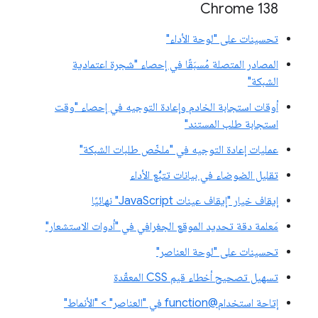
‫Chrome 138
تحسينات على "لوحة الأداء"
المصادر المتصلة مُسبَقًا في إحصاء "شجرة اعتمادية
الشبكة"
أوقات استجابة الخادم وإعادة التوجيه في إحصاء "وقت
استجابة طلب المستند"
عمليات إعادة التوجيه في "ملخّص طلبات الشبكة"
تقليل الضوضاء في بيانات تتبُّع الأداء
إيقاف خيار "إيقاف عينات JavaScript" نهائيًا
مَعلمة دقة تحديد الموقع الجغرافي في "أدوات الاستشعار"
تحسينات على "لوحة العناصر"
تسهيل تصحيح أخطاء قيم CSS المعقّدة
إتاحة استخدام@function في "العناصر" > "الأنماط"