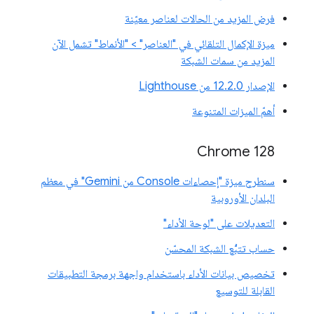
فرض المزيد من الحالات لعناصر معيّنة
ميزة الإكمال التلقائي في "العناصر" > "الأنماط" تشمل الآن
المزيد من سمات الشبكة
الإصدار 12.2.0 من Lighthouse
أهمّ الميزات المتنوعة
‫Chrome 128
سنطرح ميزة "إحصاءات Console من Gemini" في معظم
البلدان الأوروبية
التعديلات على "لوحة الأداء"
حساب تتبُّع الشبكة المحسّن
تخصيص بيانات الأداء باستخدام واجهة برمجة التطبيقات
القابلة للتوسيع