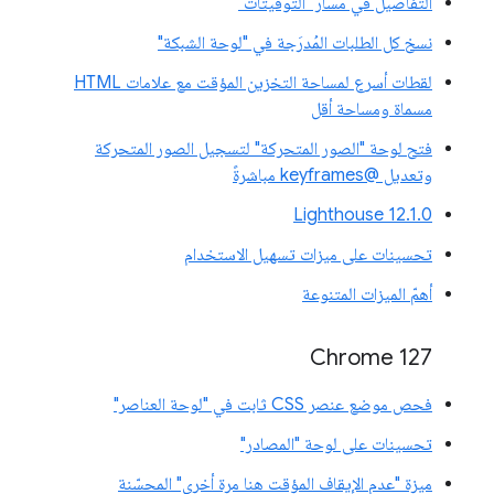
التفاصيل في مسار "التوقيتات"
نسخ كل الطلبات المُدرَجة في "لوحة الشبكة"
لقطات أسرع لمساحة التخزين المؤقت مع علامات HTML
مسماة ومساحة أقل
فتح لوحة "الصور المتحركة" لتسجيل الصور المتحركة
وتعديل @keyframes مباشرةً
‫Lighthouse 12.1.0
تحسينات على ميزات تسهيل الاستخدام
أهمّ الميزات المتنوعة
‫Chrome 127
فحص موضع عنصر CSS ثابت في "لوحة العناصر"
تحسينات على لوحة "المصادر"
ميزة "عدم الإيقاف المؤقت هنا مرة أخرى" المحسّنة