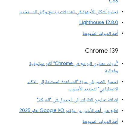
CSS
تجاوز أشكال الأجهزة في تعديلات برنامج وكيل المستخدم
‫Lighthouse 12.8.0
أهمّ الميزات المتنوعة
‫Chrome 139
"أدوات مطوّري البرامج في Chrome" أكثر موثوقية
وفعالية
تحميل الصور في ميزة "المساعدة المستندة إلى الذكاء
الاصطناعي" لتحديد الأسلوب
إضافة عناوين الطلبات إلى الجدول في "الشبكة"
اطّلِع على أهم الأخبار من مؤتمر Google I/O لعام 2025
أهمّ الميزات المتنوعة