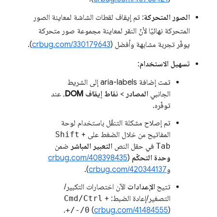
الصور المتحركة
: تم إيقاف لقطات الشاشة لمعاينة الصور
المتحركة نهائيًا لأنّ النقر لمعاينة مجموعة صور متحركة
يوفّر تجربة مشابهة وأفضل (
crbug.com/330179643
).
تسهيل الاستخدام
:
تمت إضافة aria-labels إلى الشريط
الجانبي
المصادر
>
نقاط إيقاف DOM
، عند
توفّره.
تم إصلاح مشكلة التنقّل باستخدام لوحة
المفاتيح من خلال الضغط على
+
Shift
Tab
في حقل النص
التعبير المباشر
ضمن
وحدة التحكّم
(
crbug.com/408398435
و
crbug.com/420344137
).
تتيح
الإعدادات
الآن اختصارات التكبير/
التصغير/إعادة الضبط:
+
Cmd/Ctrl
+/-/0
(
crbug.com/41484555
).