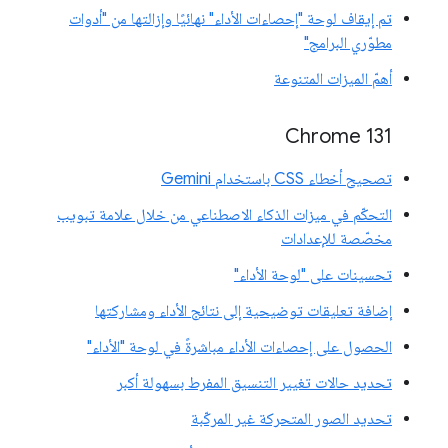
تم إيقاف لوحة "إحصاءات الأداء" نهائيًا وإزالتها من "أدوات
مطوّري البرامج"
أهمّ الميزات المتنوعة
Chrome 131
تصحيح أخطاء CSS باستخدام Gemini
التحكّم في ميزات الذكاء الاصطناعي من خلال علامة تبويب
مخصّصة للإعدادات
تحسينات على "لوحة الأداء"
إضافة تعليقات توضيحية إلى نتائج الأداء ومشاركتها
الحصول على إحصاءات الأداء مباشرةً في لوحة "الأداء"
تحديد حالات تغيير التنسيق المفرط بسهولة أكبر
تحديد الصور المتحركة غير المركّبة