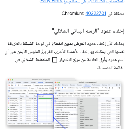
باستخدام وقت التفكير في الخادم مع Early Hints
.
مشكلة في Chromium:
40222701
.
إخفاء عمود "الرسم البياني الشلالي"
يمكنك الآن إخفاء عمود
العرض بدون انقطاع
في لوحة
الشبكة
بالطريقة
نفسها التي يمكنك بها إخفاء الأعمدة الأخرى. انقر بزرّ الماوس الأيمن على أي
check_box_outline_blank
اسم عمود وأزِل العلامة من مربّع الاختيار
المخطط الشلالي
في
القائمة المنسدلة.