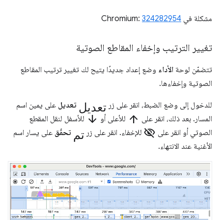
مشكلة في Chromium:
324282954
تغيير الترتيب وإخفاء المقاطع الصوتية
تتضمّن لوحة
الأداء
وضع إعداد جديدًا يتيح لك تغيير ترتيب المقاطع
الصوتية وإخفاءها.
تعديل
للدخول إلى وضع الضبط، انقر على زر
تعديل
على يمين اسم
arrow_downward
arrow_upward
المسار. بعد ذلك، انقر على
للأعلى أو
للأسفل لنقل المقطع
visibility_off
تم
الصوتي أو انقر على
للإخفاء. انقر على زر
تحقّق
على يسار اسم
الأغنية عند الانتهاء.