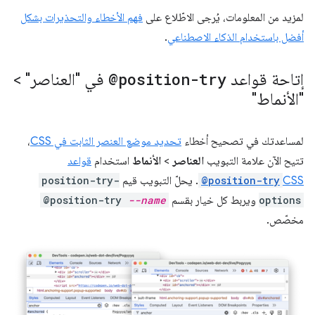
لمزيد من المعلومات، يُرجى الاطّلاع على
فهم الأخطاء والتحذيرات بشكل
أفضل باستخدام الذكاء الاصطناعي
.
إتاحة قواعد
@position-try
في "العناصر" >
"الأنماط"
لمساعدتك في تصحيح أخطاء
تحديد موضع العنصر الثابت في CSS
،
تتيح الآن علامة التبويب
العناصر
>
الأنماط
استخدام
قواعد
CSS
@position-try
. يحلّ التبويب قيم
position-try-
options
ويربط كل خيار بقسم
--name
@position-try
مخصّص.