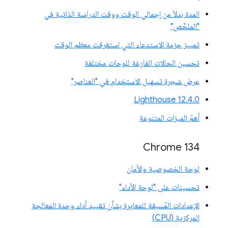
المدة بدلاً من إجمالي الوقت ووقت الدراسة الذاتية في
"الملخّص"
تمييز حزمة الاستدعاء التي استغرقت معظم الوقت
تحسين الحالات الفارغة للوحات مختلفة
عرض شجرة تسهيل الاستخدام في "العناصر"
‫Lighthouse 12.4.0
أهمّ الميزات المتنوعة
‫Chrome 134
لوحة الخصوصية والأمان
تحسينات على "لوحة الأداء"
الإعدادات المُسبقة للمعايرة بشأن تقييد أداء وحدة المعالجة
المركزية (CPU)