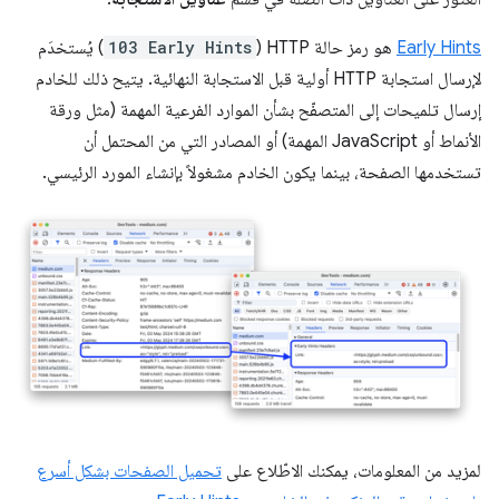
Early Hints
هو رمز حالة HTTP (
103 Early Hints
) يُستخدَم
لإرسال استجابة HTTP أولية قبل الاستجابة النهائية. يتيح ذلك للخادم
إرسال تلميحات إلى المتصفّح بشأن الموارد الفرعية المهمة (مثل ورقة
الأنماط أو JavaScript المهمة) أو المصادر التي من المحتمل أن
تستخدمها الصفحة، بينما يكون الخادم مشغولاً بإنشاء المورد الرئيسي.
لمزيد من المعلومات، يمكنك الاطّلاع على
تحميل الصفحات بشكل أسرع