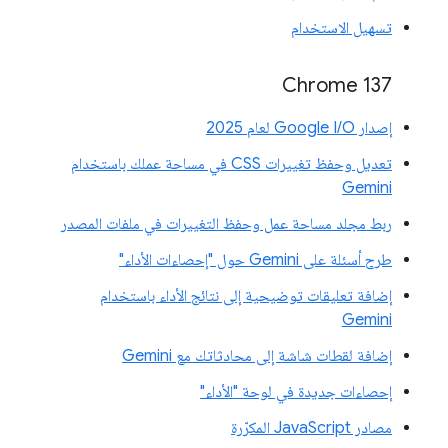
تسهيل الاستخدام
‫Chrome 137
إصدار Google I/O لعام 2025
تعديل وحفظ تغييرات CSS في مساحة عملك باستخدام
Gemini
ربط مجلد مساحة عمل وحفظ التغييرات في ملفات المصدر
طرح أسئلة على Gemini حول "إحصاءات الأداء"
إضافة تعليقات توضيحية إلى نتائج الأداء باستخدام
Gemini
إضافة لقطات شاشة إلى محادثاتك مع Gemini
إحصاءات جديدة في لوحة "الأداء"
مصادر JavaScript المكرّرة