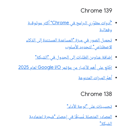
‫Chrome 139
"أدوات مطوّري البرامج في Chrome" أكثر موثوقية
وفعالية
تحميل الصور في ميزة "المساعدة المستندة إلى الذكاء
الاصطناعي" لتحديد الأسلوب
إضافة عناوين الطلبات إلى الجدول في "الشبكة"
اطّلِع على أهم الأخبار من مؤتمر Google I/O لعام 2025
أهمّ الميزات المتنوعة
‫Chrome 138
تحسينات على "لوحة الأداء"
المصادر المتصلة مُسبَقًا في إحصاء "شجرة اعتمادية
الشبكة"