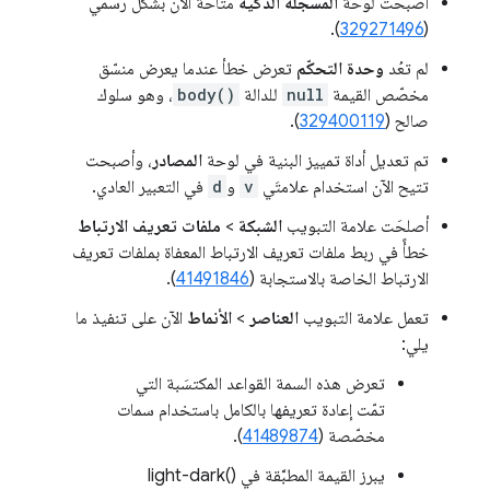
أصبحت لوحة
المسجّلة الذكية
متاحة الآن بشكل رسمي
).
329271496
(
لم تعُد
وحدة التحكّم
تعرض خطأ عندما يعرض منسّق
مخصّص القيمة
null
للدالة
body()
، وهو سلوك
صالح (
329400119
).
تم تعديل أداة تمييز البنية في لوحة
المصادر
، وأصبحت
تتيح الآن استخدام علامتَي
v
و
d
في التعبير العادي.
أصلحَت علامة التبويب
الشبكة
>
ملفات تعريف الارتباط
خطأً في ربط ملفات تعريف الارتباط المعفاة بملفات تعريف
الارتباط الخاصة بالاستجابة (
41491846
).
تعمل علامة التبويب
العناصر
>
الأنماط
الآن على تنفيذ ما
يلي:
تعرض هذه السمة القواعد المكتسَبة التي
تمّت إعادة تعريفها بالكامل باستخدام سمات
مخصّصة (
41489874
).
يبرز القيمة المطبَّقة في light-dark()‎