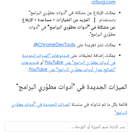
.
crbug.com
يمكنك الإبلاغ عن مشكلة في "أدوات مطوّري البرامج"
more_vert
باستخدام
المزيد من الخيارات
>
مساعدة
>
الإبلاغ
عن مشكلة في "أدوات مطوّري البرامج"
في "أدوات
مطوّري البرامج".
يمكنك نشر تغريدة على
‎@ChromeDevTools
.
يمكنك إضافة تعليقات على
فيديوهات "الميزات الجديدة
في أدوات مطوّري البرامج" على YouTube
أو
فيديوهات
"نصائح حول أدوات مطوّري البرامج" على YouTube
.
الميزات الجديدة في "أدوات مطوّري البرامج"
قائمة بكل ما تم تناوله في سلسلة
الميزات الجديدة في "أدوات مطوّري
البرامج"