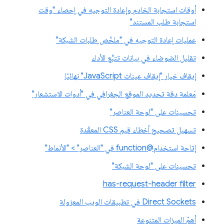
أوقات استجابة الخادم وإعادة التوجيه في إحصاء "وقت
استجابة طلب المستند"
عمليات إعادة التوجيه في "ملخّص طلبات الشبكة"
تقليل الضوضاء في بيانات تتبُّع الأداء
إيقاف خيار "إيقاف عينات JavaScript" نهائيًا
مَعلمة دقة تحديد الموقع الجغرافي في "أدوات الاستشعار"
تحسينات على "لوحة العناصر"
تسهيل تصحيح أخطاء قيم CSS المعقّدة
إتاحة استخدام@function في "العناصر" > "الأنماط"
تحسينات على "لوحة الشبكة"
has-request-header filter
Direct Sockets في تطبيقات الويب المعزولة
أهمّ الميزات المتنوعة