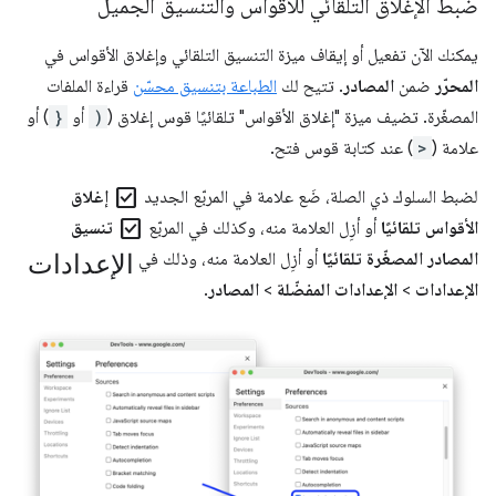
ضبط الإغلاق التلقائي للأقواس والتنسيق الجميل
يمكنك الآن تفعيل أو إيقاف ميزة التنسيق التلقائي وإغلاق الأقواس في
المحرّر
ضمن
المصادر
. تتيح لك
الطباعة بتنسيق محسّن
قراءة الملفات
المصغّرة. تضيف ميزة "إغلاق الأقواس" تلقائيًا قوس إغلاق (
)
أو
}
) أو
علامة (
>
) عند كتابة قوس فتح.
check_box
لضبط السلوك ذي الصلة، ضَع علامة في المربّع الجديد
إغلاق
check_box
الأقواس تلقائيًا
أو أزِل العلامة منه، وكذلك في المربّع
تنسيق
الإعدادات
المصادر المصغّرة تلقائيًا
أو أزِل العلامة منه، وذلك في
الإعدادات
>
الإعدادات المفضّلة
>
المصادر
.