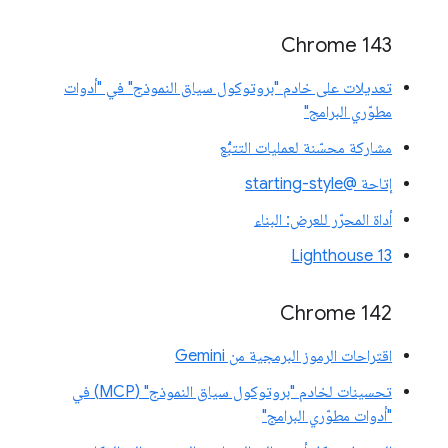
Chrome 143
تعديلات على خادم "بروتوكول سياق النموذج" في "أدوات
مطوّري البرامج"
مشاركة محسّنة لعمليات التتبُّع
إتاحة @starting-style
أداة المحرّر للعرض: البناء
Lighthouse 13
Chrome 142
اقتراحات الرموز البرمجية من Gemini
تحسينات لخادم "بروتوكول سياق النموذج" (MCP) في
"أدوات مطوّري البرامج"