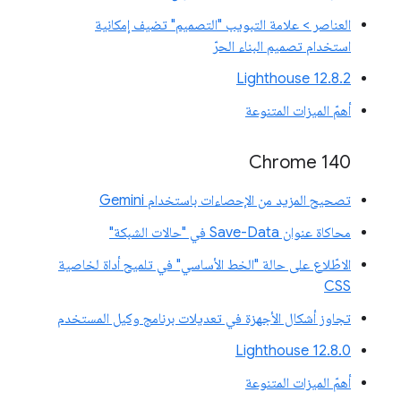
العناصر > علامة التبويب "التصميم" تضيف إمكانية
استخدام تصميم البناء الحرّ
‫Lighthouse 12.8.2
أهمّ الميزات المتنوعة
Chrome 140
تصحيح المزيد من الإحصاءات باستخدام Gemini
محاكاة عنوان Save-Data في "حالات الشبكة"
الاطّلاع على حالة "الخط الأساسي" في تلميح أداة لخاصية
CSS
تجاوز أشكال الأجهزة في تعديلات برنامج وكيل المستخدم
‫Lighthouse 12.8.0
أهمّ الميزات المتنوعة