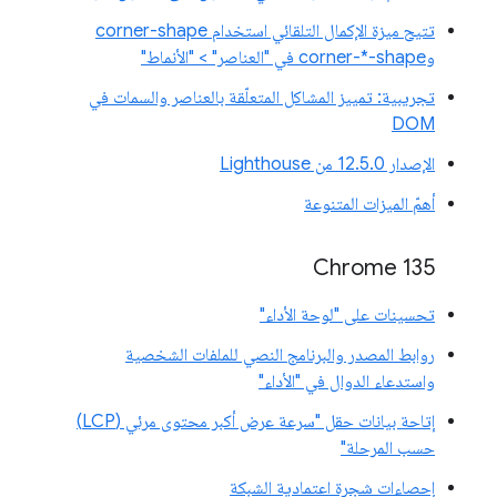
تتيح ميزة الإكمال التلقائي استخدام corner-shape
وcorner-*-shape في "العناصر" > "الأنماط"
تجريبية: تمييز المشاكل المتعلّقة بالعناصر والسمات في
DOM
الإصدار 12.5.0 من Lighthouse
أهمّ الميزات المتنوعة
Chrome 135
تحسينات على "لوحة الأداء"
روابط المصدر والبرنامج النصي للملفات الشخصية
واستدعاء الدوال في "الأداء"
إتاحة بيانات حقل "سرعة عرض أكبر محتوى مرئي (LCP)
حسب المرحلة"
إحصاءات شجرة اعتمادية الشبكة