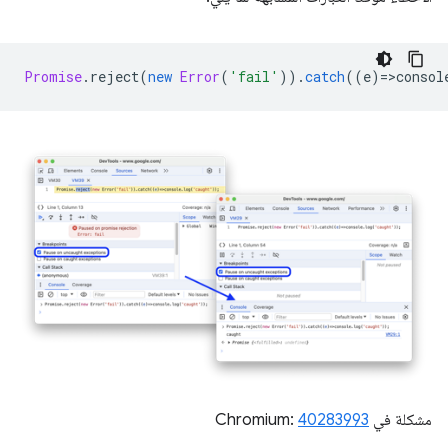
Promise
.
reject
(
new
Error
(
'fail'
)).
catch
((
e
)
=
>
consol
مشكلة في Chromium:
40283993