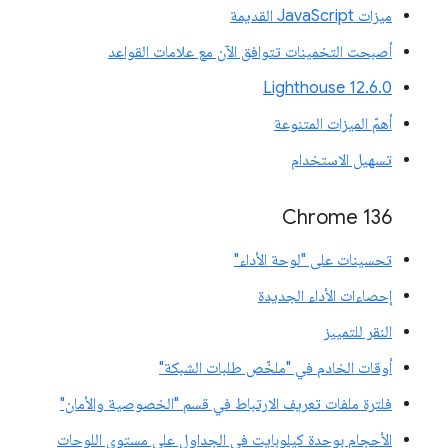
ميزات JavaScript القديمة
أصبحت التخمينات تتوافق الآن مع علامات القواعد
‫Lighthouse 12.6.0
أهمّ الميزات المتنوعة
تسهيل الاستخدام
Chrome 136
تحسينات على "لوحة الأداء"
إحصاءات الأداء الجديدة
النقر للتمييز
أوقات الخادم في "ملخّص طلبات الشبكة"
فلترة ملفات تعريف الارتباط في قسم "الخصوصية والأمان"
الأحجام بوحدة كيلوبايت في الجداول على مستوى اللوحات