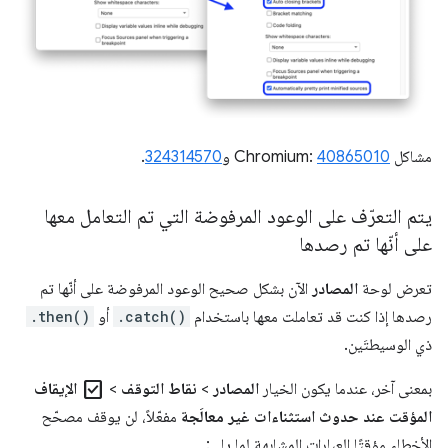
مشاكل Chromium:
40865010
و
324314570
.
يتم التعرّف على الوعود المرفوضة التي تم التعامل معها
على أنّها تم رصدها
تعرض لوحة
المصادر
الآن بشكل صحيح الوعود المرفوضة على أنّها تم
رصدها إذا كنت قد تعاملت معها باستخدام
.catch()
أو
.then()
ذي الوسيطتَين.
check_box
بمعنى آخر، عندما يكون الخيار
المصادر
>
نقاط التوقف
>
الإيقاف
المؤقت عند حدوث استثناءات غير معالَجة
مفعّلاً، لن يوقف مصحّح
الأخطاء مؤقتًا العبارات المشابهة لما يلي: