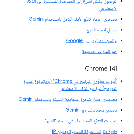
الوصول بشكل أسرع إلى المساعدة المستندة إلى الذكاء
الاصطناعي
تصحيح أخطاء تتبُّع الأداء الكامل باستخدام Gemini
تبديل اتجاه الدرج
برنامج المطوّرين من Google
أهمّ الميزات المتنوعة
‫Chrome 141
"أدوات مطوّري البرامج في Chrome" (بروتوكول سياق
النموذج) لبرنامج الذكاء الاصطناعي
تصحيح أخطاء شجرة اعتمادية الشبكة باستخدام Gemini
تصدير محادثاتك مع Gemini
إعدادات التتبُّع المحفوظة في لوحة "الأداء"
فلترة طلبات الشبكة المحمية بعنوان IP