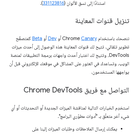
استنادًا إلى نسق الألوان (
331123816
).
تنزيل قنوات المعاينة
ننصحك باستخدام Chrome
Canary
أو
Dev
أو
Beta
كمتصفّح
تطوير تلقائي. تتيح لك قنوات المعاينة هذه الوصول إلى أحدث ميزات
DevTools، وتتيح لك اختبار أحدث واجهات برمجة التطبيقات لمنصة
الويب، وتساعدك في العثور على المشاكل في موقعك الإلكتروني قبل أن
يواجهها المستخدمون.
التواصل مع فريق Chrome Dev
Tools
استخدِم الخيارات التالية لمناقشة الميزات الجديدة أو التحديثات أو أي
شيء آخر متعلّق بـ "أدوات مطوّري البرامج".
يمكنك إرسال الملاحظات وطلبات الميزات إلينا على