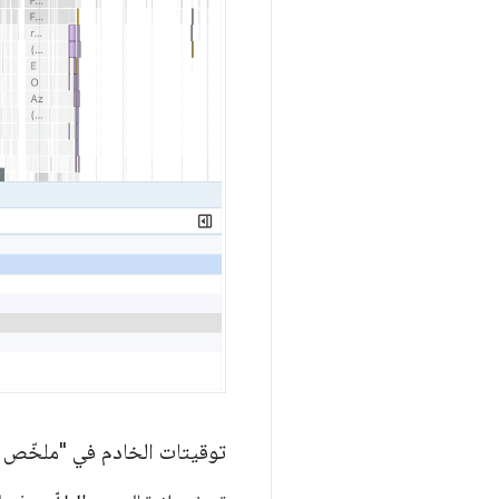
توقيتات الخادم في "ملخّص 