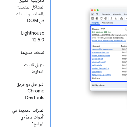
تجريبية: تمييز
المشاكل المتعلّقة
بالعناصر والسمات
في DOM
‫Lighthouse
12.5.0
لمحات متنوّعة
تنزيل قنوات
المعاينة
التواصل مع فريق
Chrome
DevTools
الميزات الجديدة في
"أدوات مطوّري
البرامج"