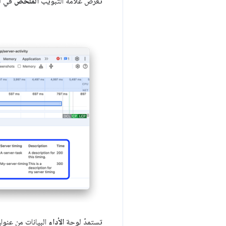
تعرض علامة التبويب
الملخّص
في ل
تستمدّ لوحة
الأداء
البيانات من عنوا