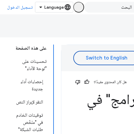
تسجيل الدخول
على هذه الصفحة
تحسينات على
"لوحة الأداء"
إحصاءات أداء
هل كان المحتوى مفيدًا؟
جديدة
رامج" في
النقر لإبراز النص
توقيتات الخادم
في "ملخّص
طلبات الشبكة"