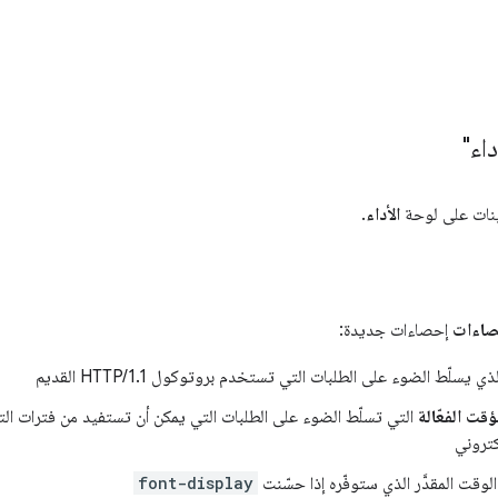
اء"
ينات على لوحة
الأداء
.
صاءات
إحصاءات جديدة:
ذي يسلّط الضوء على الطلبات التي تستخدم بروتوكول HTTP/1.1 القديم
قت الفعّالة
التي تسلّط الضوء على الطلبات التي يمكن أن تستفيد من فترات ال
تروني
وقت المقدَّر الذي ستوفّره إذا حسّنت
font-display