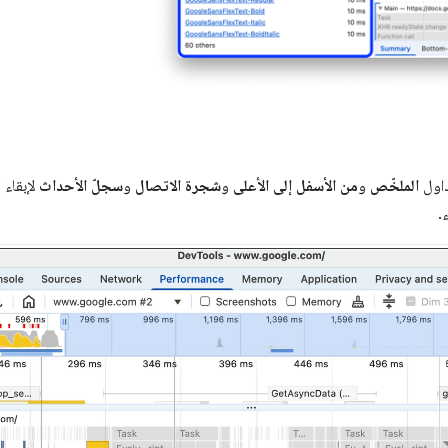
داول
الملخّص
و
من الأسفل إلى الأعلى
و
شجرة الاتصال
و
سجلّ الأحداث
لإبقاء ا
.