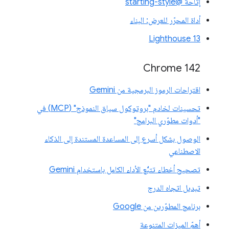
إتاحة @starting-style
أداة المحرّر للعرض: البناء
Lighthouse 13
Chrome 142
اقتراحات الرموز البرمجية من Gemini
تحسينات لخادم "بروتوكول سياق النموذج" (MCP) في
"أدوات مطوّري البرامج"
الوصول بشكل أسرع إلى المساعدة المستندة إلى الذكاء
الاصطناعي
تصحيح أخطاء تتبُّع الأداء الكامل باستخدام Gemini
تبديل اتجاه الدرج
برنامج المطوّرين من Google
أهمّ الميزات المتنوعة