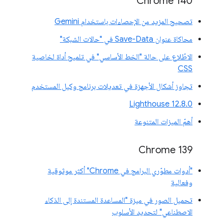
Chrome 140
تصحيح المزيد من الإحصاءات باستخدام Gemini
محاكاة عنوان Save-Data في "حالات الشبكة"
الاطّلاع على حالة "الخط الأساسي" في تلميح أداة لخاصية
CSS
تجاوز أشكال الأجهزة في تعديلات برنامج وكيل المستخدم
‫Lighthouse 12.8.0
أهمّ الميزات المتنوعة
‫Chrome 139
"أدوات مطوّري البرامج في Chrome" أكثر موثوقية
وفعالية
تحميل الصور في ميزة "المساعدة المستندة إلى الذكاء
الاصطناعي" لتحديد الأسلوب