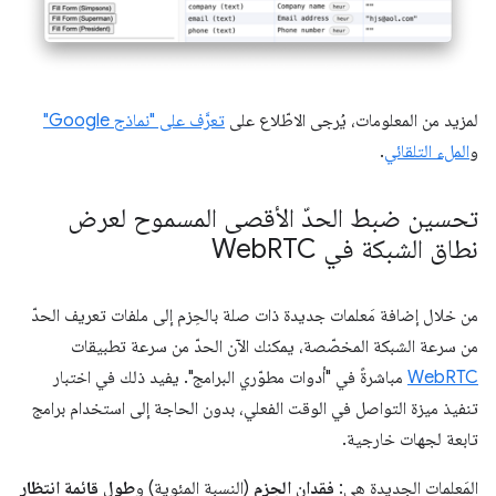
لمزيد من المعلومات، يُرجى الاطّلاع على
تعرَّف على "نماذج Google"
و
الملء التلقائي
.
تحسين ضبط الحدّ الأقصى المسموح لعرض
نطاق الشبكة في Web
RTC
من خلال إضافة مَعلمات جديدة ذات صلة بالحِزم إلى ملفات تعريف الحدّ
من سرعة الشبكة المخصّصة، يمكنك الآن الحدّ من سرعة تطبيقات
WebRTC
مباشرةً في "أدوات مطوّري البرامج". يفيد ذلك في اختبار
تنفيذ ميزة التواصل في الوقت الفعلي، بدون الحاجة إلى استخدام برامج
تابعة لجهات خارجية.
المَعلمات الجديدة هي:
فقدان الحِزم
(النسبة المئوية) و
طول قائمة انتظار