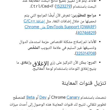
الأداء
: يتم الآن تمييز جميع نتائج البحث المطابقة عند
البحث باستخدام
).
1523279
(
F
+
Cmd
/
Ctrl
مراجع للمطوّرين
: تعرض الآن أيضًا المراجع التي يتم
تحميلها من خلال إضافات اللغة، مثل
إضافة C/C++
DevTools Support (DWARF) على Chrome
(
40746829
).
الأداء
: تم إصلاح مشكلة اقتصاص حزمة استدعاء الدوال
وتنسيقها غير السليم في علامة التبويب
الملخّص
).
325314708
(
الإغلاق
الدرج
: يمكن الآن التركيز على زرَي
و
إغلاق
، ما
يتيح إغلاق اللوحات باستخدام لوحة المفاتيح.
تنزيل قنوات المعاينة
ننصحك باستخدام Chrome
Canary
أو
Dev
أو
Beta
كمتصفّح
تطوير تلقائي. تتيح لك قنوات المعاينة هذه الوصول إلى أحدث ميزات