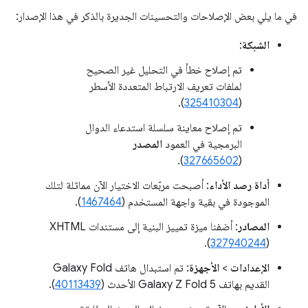
في ما يلي بعض الإصلاحات والتحسينات الجديرة بالذكر في هذا الإصدار:
الشبكة
:
تم إصلاح خطأ في التحليل غير الصحيح
لملفات تعريف الارتباط المتعددة الأسطر
).
325410304
(
تم إصلاح معاينة سلسلة استدعاء الدوال
البرمجية في العمود
المصدر
).
327665602
(
أداة رصد الأداء
: أصبحت مربّعات الاختيار الآن مماثلة لتلك
الموجودة في بقية واجهة المستخدم (
1467464
).
المصادر
: أضفنا ميزة تمييز البنية إلى مستندات XHTML
(
327940244
).
الإعدادات
>
الأجهزة
: تم استبدال هاتف Galaxy Fold
القديم بهاتف Galaxy Z Fold 5 الأحدث (
40113439
).