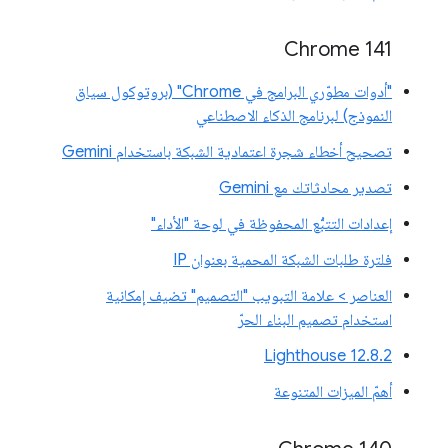
‫Chrome 141
"أدوات مطوّري البرامج في Chrome" (بروتوكول سياق
النموذج) لبرنامج الذكاء الاصطناعي
تصحيح أخطاء شجرة اعتمادية الشبكة باستخدام Gemini
تصدير محادثاتك مع Gemini
إعدادات التتبُّع المحفوظة في لوحة "الأداء"
فلترة طلبات الشبكة المحمية بعنوان IP
العناصر > علامة التبويب "التصميم" تضيف إمكانية
استخدام تصميم البناء الحرّ
‫Lighthouse 12.8.2
أهمّ الميزات المتنوعة