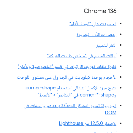
Chrome 136
تحسينات على "لوحة الأداء"
إحصاءات الأداء الجديدة
النقر للتمييز
أوقات الخادم في "ملخّص طلبات الشبكة"
فلترة ملفات تعريف الارتباط في قسم "الخصوصية والأمان"
الأحجام بوحدة كيلوبايت في الجداول على مستوى اللوحات
تتيح ميزة الإكمال التلقائي استخدام corner-shape
وcorner-*-shape في "العناصر" > "الأنماط"
تجريبية: تمييز المشاكل المتعلّقة بالعناصر والسمات في
DOM
الإصدار 12.5.0 من Lighthouse