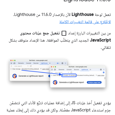
تعمل لوحة
Lighthouse
الآن بالإصدار 11.6.0 من Lighthouse.
الاطّلاع على قائمة التغييرات الكاملة
check_box_outline_blank
من بين التغييرات البارزة إعداد
تفعيل جمع عيّنات محتوى
JavaScript
الجديد الذي يتطلّب الموافقة. هذا الإعداد متوقف بشكل
تلقائي.
يؤدي تفعيل أخذ عيّنات JS إلى إضافة عمليات تتبُّع الأداء التي تتضمّن
حِزم استدعاء JavaScript مفصّلة، ولكن قد يؤدي ذلك إلى إبطاء عملية