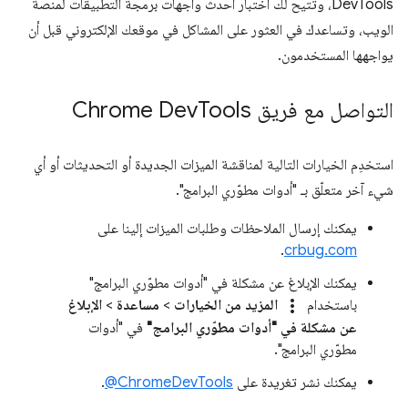
DevTools، وتتيح لك اختبار أحدث واجهات برمجة التطبيقات لمنصة
الويب، وتساعدك في العثور على المشاكل في موقعك الإلكتروني قبل أن
يواجهها المستخدمون.
التواصل مع فريق Chrome Dev
Tools
استخدِم الخيارات التالية لمناقشة الميزات الجديدة أو التحديثات أو أي
شيء آخر متعلّق بـ "أدوات مطوّري البرامج".
يمكنك إرسال الملاحظات وطلبات الميزات إلينا على
.
crbug.com
يمكنك الإبلاغ عن مشكلة في "أدوات مطوّري البرامج"
more_vert
باستخدام
المزيد من الخيارات
>
مساعدة
>
الإبلاغ
عن مشكلة في "أدوات مطوّري البرامج"
في "أدوات
مطوّري البرامج".
يمكنك نشر تغريدة على
‎@ChromeDevTools
.