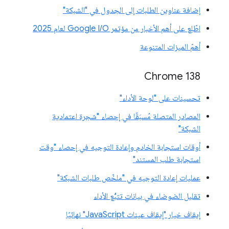
إضافة عناوين الطلبات إلى الجدول في "الشبكة"
اطّلِع على أهم الأخبار من مؤتمر Google I/O لعام 2025
أهمّ الميزات المتنوعة
‫Chrome 138
تحسينات على "لوحة الأداء"
المصادر المتصلة مُسبَقًا في إحصاء "شجرة اعتمادية
الشبكة"
أوقات استجابة الخادم وإعادة التوجيه في إحصاء "وقت
استجابة طلب المستند"
عمليات إعادة التوجيه في "ملخّص طلبات الشبكة"
تقليل الضوضاء في بيانات تتبُّع الأداء
إيقاف خيار "إيقاف عينات JavaScript" نهائيًا