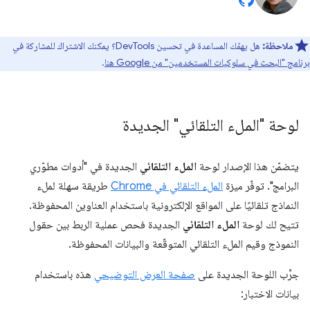
ملاحظة:
هل يهمّك المساعدة في تحسين DevTools؟ يمكنك الاشتراك للمشاركة في
برنامج "البحث في سلوكيات المستخدمين" من Google هنا
.
لوحة "الملء التلقائي" الجديدة
يتضمّن هذا الإصدار لوحة
الملء التلقائي
الجديدة في "أدوات مطوّري
البرامج". توفّر ميزة
الملء التلقائي في Chrome
طريقة سهلة لملء
النماذج تلقائيًا على المواقع الإلكترونية باستخدام العناوين المحفوظة.
تتيح لك لوحة
الملء التلقائي
الجديدة فحص عملية الربط بين حقول
النموذج وقيم الملء التلقائي المتوقّعة والبيانات المحفوظة.
جرِّب اللوحة الجديدة على
صفحة العرض التوضيحي
هذه باستخدام
بيانات الاختبار: