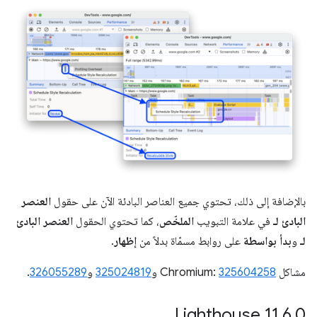
بالإضافة إلى ذلك، تحتوي جميع العناصر البادئة الآن على حقول
العنصر
البادئ لـ
في علامة التبويب
الملخّص
، كما تحتوي الحقول
العنصر البادئ
لـ
و
بدأ بواسطة
على روابط مسمّاة بدلاً من
إظهار
.
مشاكل Chromium:
325604258
و
325024819
و
326055289
.
‫Lighthouse 11
.
6
.
0