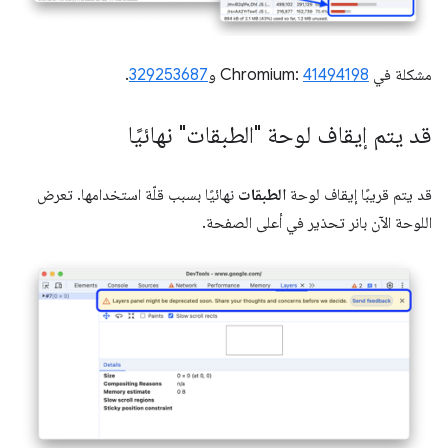
مشكلة في Chromium:
41494198
و
329253687
.
قد يتم إيقاف لوحة "الطبقات" نهائيًا
قد يتم قريبًا إيقاف لوحة
الطبقات
نهائيًا بسبب قلّة استخدامها. تعرض
اللوحة الآن بانر تحذير في أعلى الصفحة.