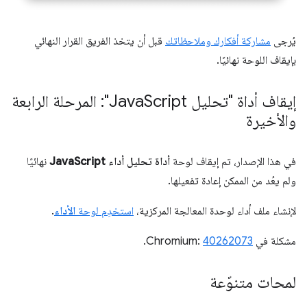
يُرجى
مشاركة أفكارك وملاحظاتك
قبل أن يتخذ الفريق القرار النهائي
بإيقاف اللوحة نهائيًا.
إيقاف أداة "تحليل Java
Script": المرحلة الرابعة
والأخيرة
في هذا الإصدار، تم إيقاف لوحة
أداة تحليل أداء JavaScript
نهائيًا
ولم يعُد من الممكن إعادة تفعيلها.
لإنشاء ملف أداء لوحدة المعالجة المركزية،
استخدِم لوحة
الأداء
.
مشكلة في Chromium:
40262073
.
لمحات متنوّعة