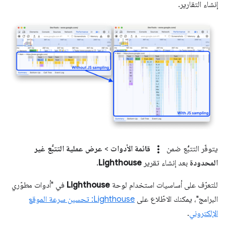
إنشاء التقارير.
more_vert
يتوفّر التتبُّع ضمن
قائمة الأدوات
>
عرض عملية التتبُّع غير
المحدودة
بعد إنشاء تقرير
Lighthouse
.
للتعرّف على أساسيات استخدام لوحة
Lighthouse
في "أدوات مطوّري
البرامج"، يمكنك الاطّلاع على
Lighthouse: تحسين سرعة الموقع
الإلكتروني
.