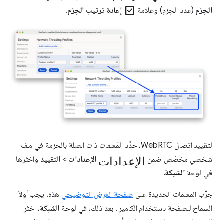
check_box
الحِزم
(عدد الحِزم) وعلامة
إعادة ترتيب الحِزم
.
لتقييد اتصال WebRTC، حدِّد المَعلمات ذات الصلة بالحزمة في ملف
الإعدادات
شخصي مخصّص ضمن
الإعدادات
>
التقييد
واختَرها
في لوحة
الشبكة
.
جرِّب المَعلمات الجديدة على
صفحة العرض التوضيحي
هذه. يجب أولاً
السماح للصفحة باستخدام الكاميرا. بعد ذلك، في لوحة
الشبكة
، اختَر