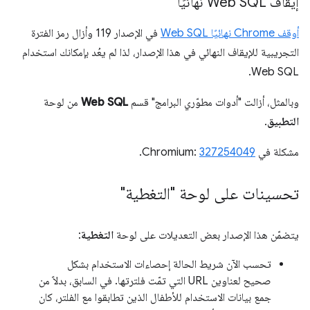
إيقاف Web SQL نهائيًا
أوقف Chrome نهائيًا Web SQL
في الإصدار 119 وأزال رمز الفترة
التجريبية للإيقاف النهائي في هذا الإصدار، لذا لم يعُد بإمكانك استخدام
Web SQL.
وبالمثل، أزالت "أدوات مطوّري البرامج" قسم
Web SQL
من لوحة
التطبيق
.
مشكلة في Chromium:
327254049
.
تحسينات على لوحة "التغطية"
يتضمّن هذا الإصدار بعض التعديلات على لوحة
التغطية
:
تحسب الآن شريط الحالة إحصاءات الاستخدام بشكل
صحيح لعناوين URL التي تمّت فلترتها. في السابق، بدلاً من
جمع بيانات الاستخدام للأطفال الذين تطابقوا مع الفلتر، كان