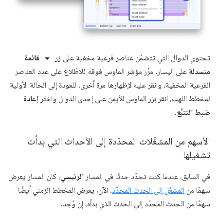
arrow_drop_down
تحتوي الدوال التي تتضمّن عناصر فرعية مخفية على زر
قائمة
منسدلة
على اليسار. مرِّر مؤشر الماوس فوقه للاطّلاع على عدد العناصر
الفرعية المخفية، وانقر عليه لإظهارها مرة أخرى. للعودة إلى الحالة الأولية
لمخطط اللهب، انقر بزر الماوس الأيمن على إحدى الدوال واختَر
إعادة
ضبط التتبُّع
.
الأسهم من المشغّلات المحدّدة إلى الأحداث التي بدأت
تشغيلها
في السابق، عندما كنت تحدّد حدثًا في المسار
الرئيسي
، كان المسار يعرض
سهمًا من
المشغّل إلى الحدث المحدّد
. الآن، يعرض المخطط الزمني أيضًا
سهمًا من الحدث المحدّد إلى الحدث الذي بدأه، إن وُجد.