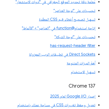
مَعلمة دقة تحديد الموقع الجغرافي في "أدوات الاستشعار"
تحسينات على "لوحة العناصر"
تسهيل تصحيح أخطاء قيم CSS المعقّدة
إتاحة استخدام@function في "العناصر" > "الأنماط"
تحسينات على "لوحة الشبكة"
has-request-header filter
Direct Sockets في تطبيقات الويب المعزولة
أهمّ الميزات المتنوعة
تسهيل الاستخدام
‫Chrome 137
إصدار Google I/O لعام 2025
تعديل وحفظ تغييرات CSS في مساحة عملك باستخدام