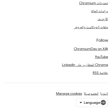
تحديثات Chromium
دراسات الحالة
الأرشيف
ملفات البودكاست والعروض
Follow
@ChromiumDev on X
YouTube
Chrome للمطوّرين على LinkedIn
خلاصة RSS
البنود
الخصوصية
Manage cookies