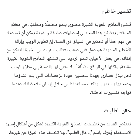
تفسير خاطئ
تُنشئ النماذج اللغوية الكبيرة محتوى يبدو محتملًا ومنطقيًا. في معظم
الحالات، يتضمّن هذا المحتوى إحصاءات صادقة ومفيدة يمكن أن تساعدك
في فهم خطأ أو تحذير في السياق ذي الصلة. إنّ تطوير الويب وإزالة
الأخطاء الحديثة هو عمل فني صعب يتطلب سنوات من الخبرة للتمكن من
إتقانه. في بعض الأحيان، تبدو الردود التي تنشئها النماذج اللغوية الكبيرة
مقنعة، ولكنّها في الواقع مضلِّلة أو لا معنى لها بالنسبة إلى مطوّر الويب.
نحن نبذل قصارى جهدنا لتحسين جودة الإحصاءات التي يتم إنشاؤها
وصحتها باستمرار. يمكنك مساعدتنا من خلال إرسال ملاحظاتك عندما
تواجه تفسيرات خاطئة.
حقن الطلبات
تتعرّض العديد من تطبيقات النماذج اللغوية الكبيرة لشكل من أشكال إساءة
الاستخدام يُعرف باسم "إدخال الطلب". ولا تختلف هذه الميزة عن غيرها.