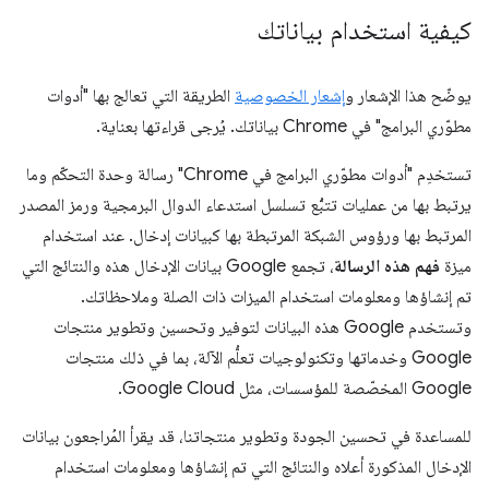
كيفية استخدام بياناتك
يوضّح هذا الإشعار و
إشعار الخصوصية
الطريقة التي تعالج بها "أدوات
مطوّري البرامج" في Chrome بياناتك. يُرجى قراءتها بعناية.
تستخدِم "أدوات مطوّري البرامج في Chrome" رسالة وحدة التحكّم وما
يرتبط بها من عمليات تتبُّع تسلسل استدعاء الدوال البرمجية ورمز المصدر
المرتبط بها ورؤوس الشبكة المرتبطة بها كبيانات إدخال. عند استخدام
ميزة
فهم هذه الرسالة
، تجمع Google بيانات الإدخال هذه والنتائج التي
تم إنشاؤها ومعلومات استخدام الميزات ذات الصلة وملاحظاتك.
وتستخدم Google هذه البيانات لتوفير وتحسين وتطوير منتجات
Google وخدماتها وتكنولوجيات تعلُّم الآلة، بما في ذلك منتجات
Google المخصّصة للمؤسسات، مثل Google Cloud.
للمساعدة في تحسين الجودة وتطوير منتجاتنا، قد يقرأ المُراجعون بيانات
الإدخال المذكورة أعلاه والنتائج التي تم إنشاؤها ومعلومات استخدام