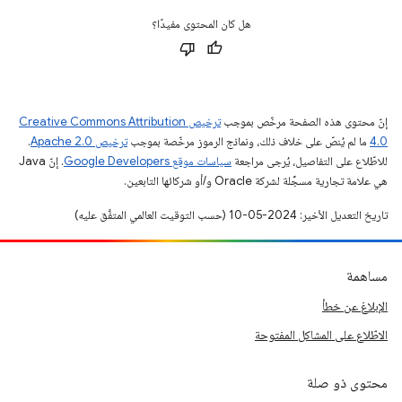
هل كان المحتوى مفيدًا؟
إنّ محتوى هذه الصفحة مرخّص بموجب
ترخيص Creative Commons Attribution
4.0‏
ما لم يُنصّ على خلاف ذلك، ونماذج الرموز مرخّصة بموجب
ترخيص Apache 2.0‏
.
للاطّلاع على التفاصيل، يُرجى مراجعة
سياسات موقع Google Developers‏
. إنّ Java
هي علامة تجارية مسجَّلة لشركة Oracle و/أو شركائها التابعين.
تاريخ التعديل الأخير: 2024-05-10 (حسب التوقيت العالمي المتفَّق عليه)
مساهمة
الإبلاغ عن خطأ
الاطّلاع على المشاكل المفتوحة
محتوى ذو صلة