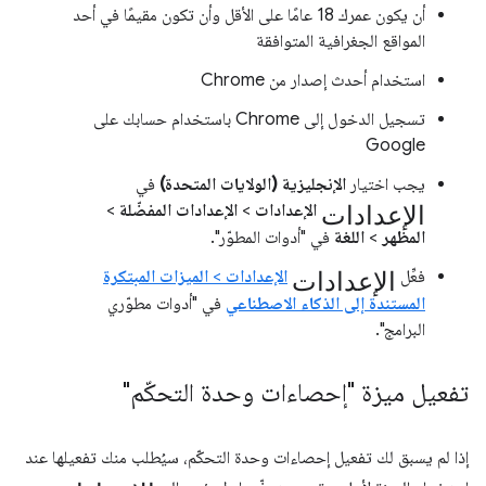
أن يكون عمرك 18 عامًا على الأقل وأن تكون مقيمًا في أحد
المواقع الجغرافية المتوافقة
استخدام أحدث إصدار من Chrome
تسجيل الدخول إلى Chrome باستخدام حسابك على
Google
يجب اختيار
الإنجليزية (الولايات المتحدة)
في
الإعدادات
الإعدادات
>
الإعدادات المفضّلة
>
المظهر
>
اللغة
في "أدوات المطوّر".
الإعدادات
فعِّل
الإعدادات
>
الميزات المبتكرة
المستندة إلى الذكاء الاصطناعي
في "أدوات مطوّري
البرامج".
تفعيل ميزة "إحصاءات وحدة التحكّم"
إذا لم يسبق لك تفعيل إحصاءات وحدة التحكّم، سيُطلب منك تفعيلها عند