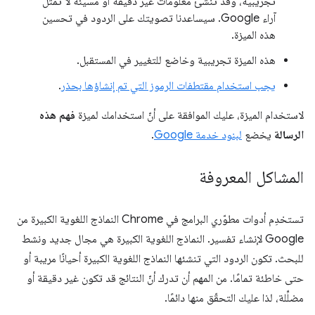
تجريبية، وقد تُنشئ معلومات غير دقيقة أو مسيئة لا تمثّل
آراء Google. سيساعدنا تصويتك على الردود في تحسين
هذه الميزة.
هذه الميزة تجريبية وخاضع للتغيير في المستقبل.
يجب استخدام مقتطفات الرموز التي تم إنشاؤها بحذر
.
لاستخدام الميزة، عليك الموافقة على أنّ استخدامك لميزة
فهم هذه
الرسالة
يخضع
لبنود خدمة Google
.
المشاكل المعروفة
تستخدِم أدوات مطوّري البرامج في Chrome النماذج اللغوية الكبيرة من
Google لإنشاء تفسير. النماذج اللغوية الكبيرة هي مجال جديد ونشط
للبحث. تكون الردود التي تنشئها النماذج اللغوية الكبيرة أحيانًا مريبة أو
حتى خاطئة تمامًا. من المهم أن تدرك أنّ النتائج قد تكون غير دقيقة أو
مضلِّلة، لذا عليك التحقّق منها دائمًا.