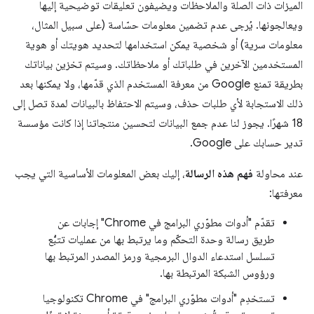
الميزات ذات الصلة والملاحظات ويضيفون تعليقات توضيحية إليها
ويعالجونها. يُرجى عدم تضمين معلومات حسّاسة (على سبيل المثال،
معلومات سرية) أو شخصية يمكن استخدامها لتحديد هويتك أو هوية
المستخدمين الآخرين في طلباتك أو ملاحظاتك. وسيتم تخزين بياناتك
بطريقة تمنع Google من معرفة المستخدم الذي قدّمها، ولا يمكنها بعد
ذلك الاستجابة لأي طلبات حذف، وسيتم الاحتفاظ بالبيانات لمدة تصل إلى
18 شهرًا. يجوز لنا عدم جمع البيانات لتحسين منتجاتنا إذا كانت مؤسسة
تدير حسابك على Google.
عند محاولة
فهم هذه الرسالة
، إليك بعض المعلومات الأساسية التي يجب
معرفتها:
تقدّم "أدوات مطوّري البرامج في Chrome" إجابات عن
طريق رسالة وحدة التحكّم وما يرتبط بها من عمليات تتبُّع
تسلسل استدعاء الدوال البرمجية ورمز المصدر المرتبط بها
ورؤوس الشبكة المرتبطة بها.
تستخدِم "أدوات مطوّري البرامج" في Chrome تكنولوجيا