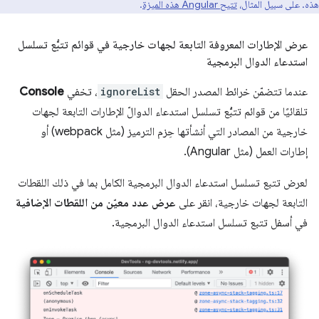
هذه. على سبيل المثال،
تتيح Angular هذه الميزة
.
عرض الإطارات المعروفة التابعة لجهات خارجية في قوائم تتبُّع تسلسل
استدعاء الدوال البرمجية
عندما تتضمّن خرائط المصدر الحقل
ignoreList
، تخفي
Console
تلقائيًا من قوائم تتبُّع تسلسل استدعاء الدوالّ الإطارات التابعة لجهات
خارجية من المصادر التي أنشأتها حِزم الترميز (مثل webpack) أو
إطارات العمل (مثل Angular).
لعرض تتبع تسلسل استدعاء الدوال البرمجية الكامل بما في ذلك اللقطات
التابعة لجهات خارجية، انقر على
عرض عدد معيّن من اللقطات الإضافية
في أسفل تتبع تسلسل استدعاء الدوال البرمجية.