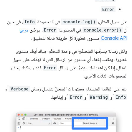
Error
على سبيل المثال،
console.log()
في المجموعة
Info
، في حين
أنّ
console.error()
في المجموعة
Error
. يوضّح
مرجع
Console API
مستوى خطورة كل طريقة قابلة للتطبيق.
ولكل رسالة يسجّلها المتصفّح في وحدة التحكّم، هناك أيضًا مستوى
خطورة. يمكنك إخفاء أي مستوى من الرسائل التي لا تهمّك. على سبيل
المثال، إذا كان اهتمامك منصبًّا على رسائل
Error
فقط، يمكنك إخفاء
المجموعات الثلاث الأخرى.
انقر على القائمة المنسدلة
مستويات السجلّ
لتفعيل رسائل
Verbose
أو
Info
أو
Warning
أو
Error
أو إيقافها.