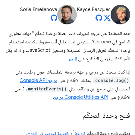
Sofia Emelianova
Kayce Basques
هذه الصفحة هي مرجع للميزات ذات الصلة بوحدة تحكّم "أدوات مطوّري
البرامج في Chrome". يفترض هذا الدليل أنّك معروف بكيفية استخدام
وحدة التحكّم لعرض الرسائل المسجّلة وتشغيل JavaScript. وإذا لم يكن
الأمر كذلك، يُرجى الاطّلاع على
البدء
.
إذا كنت تبحث عن مرجع واجهة برمجة التطبيقات حول وظائف مثل
console.log()
، يمكنك الاطّلاع على
مرجع Console API
.
للحصول على مرجع عن وظائف مثل
monitorEvents()
، يُرجى
الاطّلاع على
Console Utilities API مرجع
.
فتح وحدة التحكّم
يمكنك فتح وحدة التحكّم
كلوحة
أو
كعلامة تبويب في الدرج
.