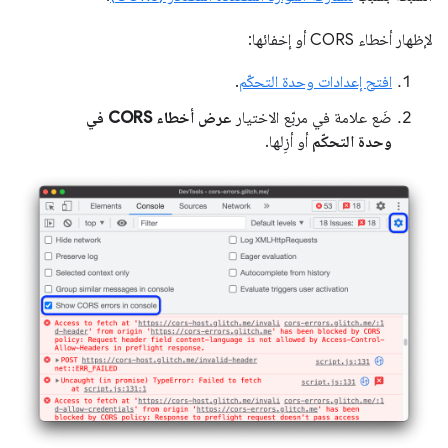
لإظهار أخطاء CORS أو إخفائها:
افتح إعدادات وحدة التحكّم
.
ضَع علامة في مربّع الاختيار
عرض أخطاء CORS في
وحدة التحكّم
أو أزِلها.