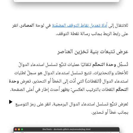
للانتقال إلى
أداة تعديل نقاط التوقف المضمّنة
في لوحة
المصادر
، انقر
على رابط الربط بجانب رسالة نقطة التوقف.
عرض تتبعات بنية تخزين العناصر
تُسجِّل
وحدة التحكّم
تلقائيًا عمليات تتبُّع تسلسل استدعاء الدوالّ
للأخطاء والتحذيرات. تتبع تسلسل استدعاء الدوال هو سجلّ لطلبات
استدعاء الدوال (اللقطات) التي أدّت إلى الخطأ أو التحذير. تعرِض
وحدة
التحكّم
اللقطات بالترتيب العكسي: يظهر أحدث إطار في أعلى الصفحة.
لعرض تتبُّع تسلسل استدعاء الدوال البرمجية، انقر على رمز التوسيع
بجانب خطأ أو تحذير.