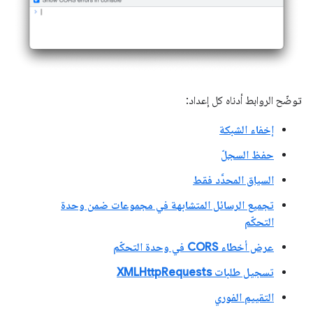
توضّح الروابط أدناه كل إعداد:
إخفاء الشبكة
حفظ السجلّ
السياق المحدَّد فقط
تجميع الرسائل المتشابهة في مجموعات ضمن وحدة
التحكّم
عرض أخطاء CORS في وحدة التحكّم
تسجيل طلبات XMLHttpRequests
التقييم الفوري