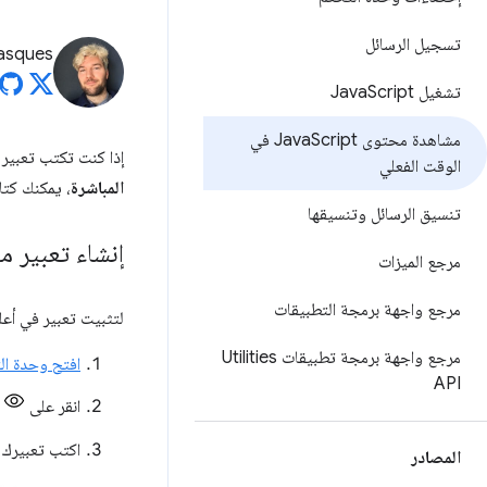
تسجيل الرسائل
asques
تشغيل Java
Script
مشاهدة محتوى Java
Script في
إذا كنت تكتب تعبير JavaScript نفسه في Console بشكل متكرّر، قد تجد أنّه من الأسهل إنشا
الوقت الفعلي
المباشرة
، يمكنك كتا
تنسيق الرسائل وتنسيقها
إنشاء تعبير م
مرجع الميزات
مرجع واجهة برمجة التطبيقات
لتثبيت تعبير في أع
مرجع واجهة برمجة تطبيقات Utilities
افتح وحدة ال
API
انقر على
اكتب تعبيرك 
المصادر