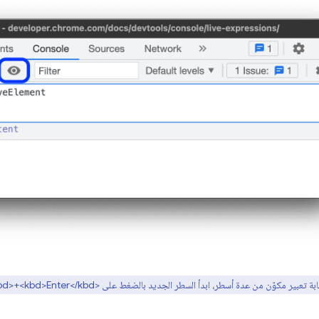
ة تعبير مكوّن من عدة أسطر، ابدأ السطر الجديد بالضغط على <kbd>Shift</kbd>+<kbd>Enter</kbd>.