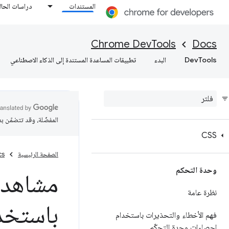
المستندات
دراسات الحال
Chrome DevTools
Docs
DevTools
البدء
تطبيقات المساعدة المستندة إلى الذكاء الاصطناعي
العناصر
نظرة عامة
نموذج كائن المستند (DOM)
المفضّلة، وقد تتضمّن ب
CSS
الصفحة الرئيسية
cs
وحدة التحكم
مشاهدة ق
نظرة عامة
باستخدا
فهم الأخطاء والتحذيرات باستخدام
إحصاءات وحدة التحكّم