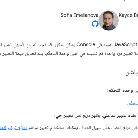
Sofia Emelianova
Kayce B
ء
تع
بة تعبير مرة واحدة ثم تثبيته في أعلى وحدة التحكّم. يتم تعديل قيمة التعبير في
باشر
لى
وحدة التحكّم
:
تحكّم
.
إنشاء تعبير تفاعلي
. يظهر مربّع نص
تعبير حي
.
في مربّع النص. على سبيل المثال، يمكنك استخدام تعبير مباشر
لتتبُّع تركيز الع