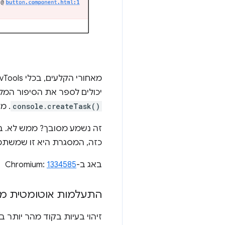
יכולים לספר את הסיפור המל
console.createTask()
. מ
זה נשמע מסובך? ממש לא. ב
כזה, המסגרת היא זו שמשתמשת ב-API, ואתם לא צריכים לדאוג לגבי זה. (לדוגמה
באג ב-Chromium:
1334585
התעלמות אוטומטית מסק