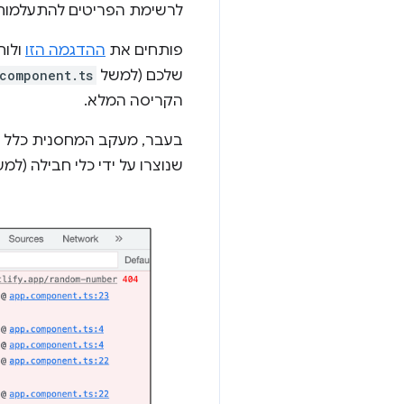
לרשימת הפריטים להתעלמות
פותחים את
ההדגמה הזו
ולוח
שלכם (למשל
component.ts
הקריסה המלא.
בעבר, מעקב המחסנית כלל ס
שנוצרו על ידי כלי חבילה (למשל, webpack) או מסגרות (למשל, Angular). לקח יותר זמן לזהות את שורש הבעי