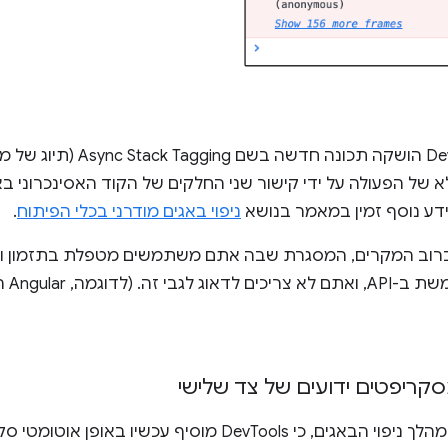
מאחורי הקלעים, בכלי DevTools הו
א של הפעולה על ידי קישור שני החלקים של הקוד האסינכרוני
ידע נוסף זמין במאמר בנושא
ניפוי באגים מודרני בכלי הפיתוח
.
רוב המקרים, המסגרת שבה אתם משתמשים מטפלת בתזמון ובב
, Angular הטמיעה את
ריפטים ידועים של צד שלישי
זיהוי בעיות בקוד מהר יותר במהלך ניפוי הבאגים, כי DevTools 