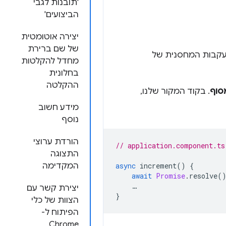
'תובנות לגבי
הביצועים'
יצירה אוטומטית
של שם ברירת
 עקבות המחסנית של
מחדל להקלטות
בחלונית
ההקלטה
סוף
. בקוד המקור שלנו,
מידע חשוב
נוסף
הורדת ערוצי
// application.component.ts
התצוגה
async
increment
()
{
המקדימה
await
Promise
.
resolve
(
…
יצירת קשר עם
}
הצוות של כלי
הפיתוח ל-
Chrome