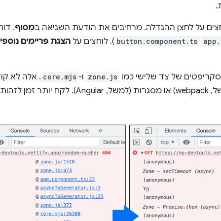
.
צים על לחצן ההגדלה. מרחיבים את הודעת השגיאה ב
מסוף
. דו
app.
button.component.ts
). לוחצים על
הצגת פריימים נוספי
קריפטים של צד שלישי כמו
zone.js
ו-
core.mjs
. אלה לא קו
ה של שגיאה.