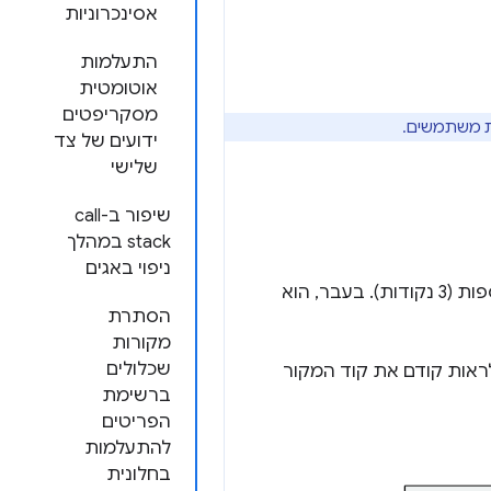
אסינכרוניות
התעלמות
אוטומטית
מסקריפטים
ידועים של צד
שלישי
שיפור ב-call
stack במהלך
ניפוי באגים
מוצגת עכשיו בתפריט סמל האפשרויות הנוספות (3 נקודות). בעבר, הוא
הסתרת
מקורות
שכלולים
ראות קודם את קוד המקור
ברשימת
הפריטים
להתעלמות
בחלונית