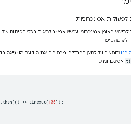
ימה
לפעולות אסינכרוניות
ביצוע באופן אסינכרוני, עכשיו אפשר לראות בכלי הפיתוח את
חלק מהסיפור.
הזו
ולוחצים על לחצן ההגדלה. מרחיבים את הודעת השגיאה ב
מ
t
אסינכרונית.
).
then
(()
=
>
timeout
(
100
));