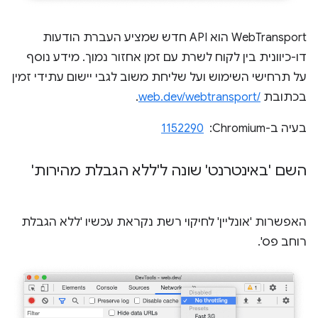
‫WebTransport הוא API חדש שמציע העברת הודעות
דו-כיוונית בין לקוח לשרת עם זמן אחזור נמוך. מידע נוסף
על תרחישי השימוש ועל שליחת משוב לגבי יישום עתידי זמין
בכתובת
web.dev/webtransport/‎
.
בעיה ב-Chromium: ‏
1152290
השם 'באינטרנט' שונה ל'ללא הגבלת מהירות'
האפשרות 'אונליין' לחיקוי רשת נקראת עכשיו 'ללא הגבלת
רוחב פס'.