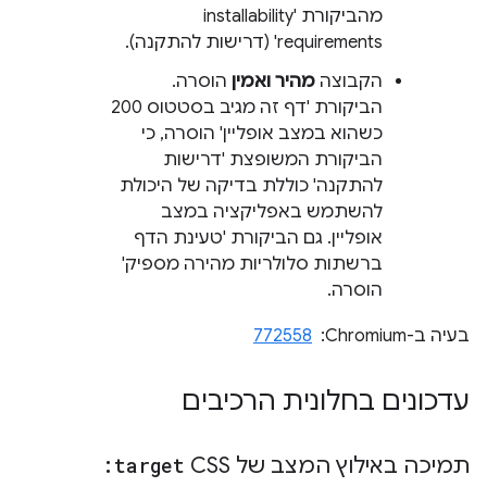
מהביקורת 'installability
requirements' (דרישות להתקנה).
הקבוצה
מהיר ואמין
הוסרה.
הביקורת 'דף זה מגיב בסטטוס 200
כשהוא במצב אופליין' הוסרה, כי
הביקורת המשופצת 'דרישות
להתקנה' כוללת בדיקה של היכולת
להשתמש באפליקציה במצב
אופליין. גם הביקורת 'טעינת הדף
ברשתות סלולריות מהירה מספיק'
הוסרה.
בעיה ב-Chromium: ‏
772558
עדכונים בחלונית הרכיבים
תמיכה באילוץ המצב של CSS
:target