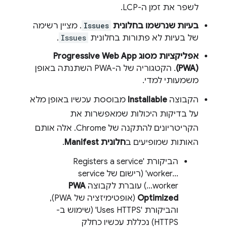
לשפר את זמן ה-LCP.
בעיות שנרשמו בחלונית
Issues
. מציין רשימה
של בעיות לא פתורות בחלונית
Issues
.
אפליקציות מסוג Progressive Web App ‏
(PWA)
. הקטגוריה של ה-PWA השתנתה באופן
משמעותי למדי.
הקבוצה
Installable
מבוססת עכשיו באופן מלא
על בדיקות היכולות שמאפשרות את
הקריטריונים להתקנה של Chrome. אלה אותם
האותות שמופיעים ב
חלונית Manifest
.
הביקורת 'Registers a service
worker…‎' (רישום של service
worker…) עוברת לקבוצה
PWA
Optimized
(אופטימיזציה של PWA),
והביקורת 'Uses HTTPS' (שימוש ב-
HTTPS) נכללת עכשיו כחלק