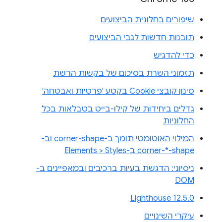
שיפורים בחלונית הביצועים
תובנות חדשות לגבי הביצועים
כדי להדגיש
תזמוני השרת בסיכום של בקשות הרשת
סינון קובצי Cookie בקטע 'פרטיות ואבטחה'
גדלים ביחידות של קילו-בייט בטבלאות בכל
החלוניות
המילוי האוטומטי תומך ב-corner-shape וב-
corner-*-shape ב-Elements > Styles
ניסיוני: הדגשת בעיות ברכיבים ובמאפיינים ב-
DOM
Lighthouse 12.5.0
עיקרי השינויים