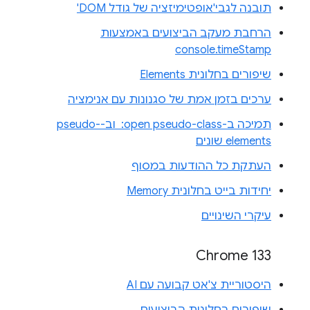
תובנה לגבי'אופטימיזציה של גודל DOM'
הרחבת מעקב הביצועים באמצעות
console.timeStamp
שיפורים בחלונית Elements
ערכים בזמן אמת של סגנונות עם אנימציה
תמיכה ב-‎ :open pseudo-class וב-pseudo-
elements שונים
העתקת כל ההודעות במסוף
יחידות בייט בחלונית Memory
עיקרי השינויים
Chrome 133
היסטוריית צ'אט קבועה עם AI
שיפורים בחלונית הביצועים