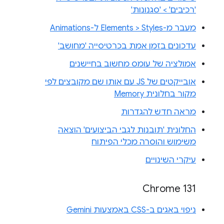
'רכיבים' > 'סגנונות'
מעבר מ-Elements > Styles ל-Animations
עדכונים בזמן אמת בכרטיסייה 'מחושב'
אמולציה של עומס מחשוב בחיישנים
אובייקטים של JS עם אותו שם מקובצים לפי
מקור בחלונית Memory
מראה חדש להגדרות
החלונית 'תובנות לגבי הביצועים' הוצאה
משימוש והוסרה מכלי הפיתוח
עיקרי השינויים
Chrome 131
ניפוי באגים ב-CSS באמצעות Gemini