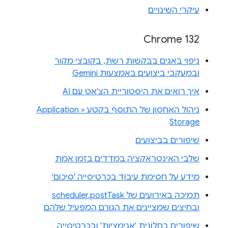
עיקרי השינויים
Chrome 132
ניפוי באגים בבקשות רשת, בקובצי מקור
ובמעקבי ביצועים באמצעות Gemini
איך רואים את היסטוריית הצ'אט עם AI
ניהול האחסון של התוסף בקטע Application >
Storage
שיפורים בביצועים
שלבי האינטראקציה במדדים בזמן אמת
מידע על חסימת עיבוד בכרטיסייה 'סיכום'
תמיכה באירועים של scheduler.postTask
ובחיצים שמציינים את הגורם המפעיל שלהם
שיפורים בחלונית 'אנימציות' ובכרטיסייה