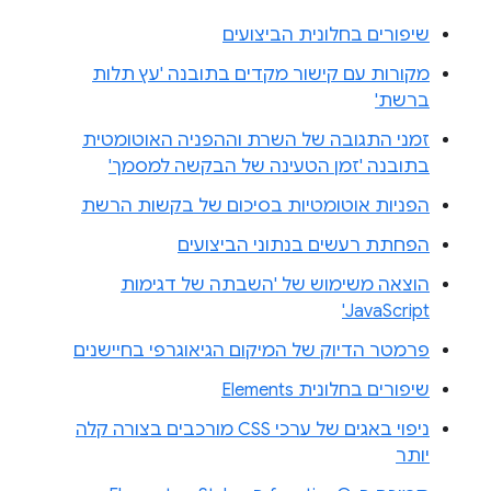
שיפורים בחלונית הביצועים
מקורות עם קישור מקדים בתובנה 'עץ תלות
ברשת'
זמני התגובה של השרת וההפניה האוטומטית
בתובנה 'זמן הטעינה של הבקשה למסמך'
הפניות אוטומטיות בסיכום של בקשות הרשת
הפחתת רעשים בנתוני הביצועים
הוצאה משימוש של 'השבתה של דגימות
JavaScript'
פרמטר הדיוק של המיקום הגיאוגרפי בחיישנים
שיפורים בחלונית Elements
ניפוי באגים של ערכי CSS מורכבים בצורה קלה
יותר