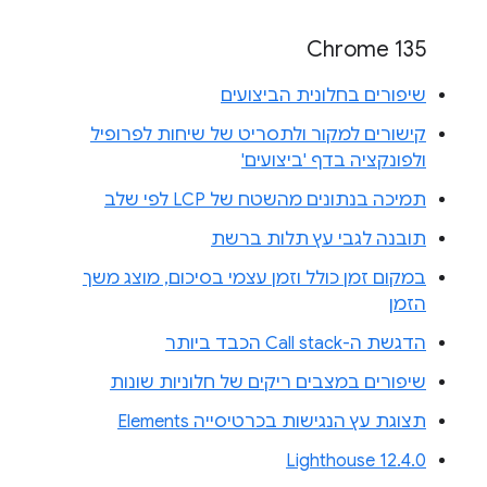
Chrome 135
שיפורים בחלונית הביצועים
קישורים למקור ולתסריט של שיחות לפרופיל
ולפונקציה בדף 'ביצועים'
תמיכה בנתונים מהשטח של LCP לפי שלב
תובנה לגבי עץ תלות ברשת
במקום זמן כולל וזמן עצמי בסיכום, מוצג משך
הזמן
הדגשת ה-Call stack הכבד ביותר
שיפורים במצבים ריקים של חלוניות שונות
תצוגת עץ הנגישות בכרטיסייה Elements
Lighthouse 12.4.0