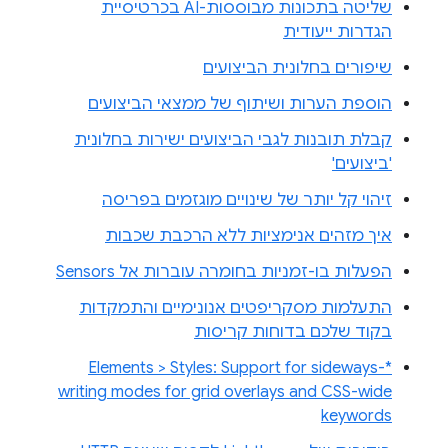
שליטה בתכונות מבוססות-AI בכרטיסיית
הגדרות ייעודית
שיפורים בחלונית הביצועים
הוספת הערות ושיתוף של ממצאי הביצועים
קבלת תובנות לגבי הביצועים ישירות בחלונית
'ביצועים'
זיהוי קל יותר של שינויים מוגזמים בפריסה
איך מזהים אנימציות ללא הרכבת שכבות
הפעלות בו-זמניות בחומרה עוברות אל Sensors
התעלמות מסקריפטים אנונימיים והתמקדות
בקוד שלכם בדוחות קריסות
Elements > Styles: Support for sideways-*
writing modes for grid overlays and CSS-wide
keywords