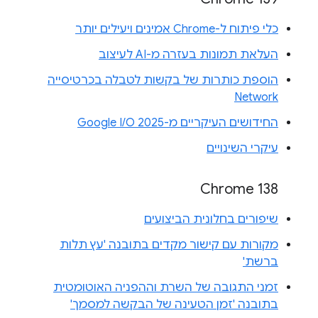
כלי פיתוח ל-Chrome אמינים ויעילים יותר
העלאת תמונות בעזרה מ-AI לעיצוב
הוספת כותרות של בקשות לטבלה בכרטיסייה
Network
החידושים העיקריים מ-Google I/O 2025
עיקרי השינויים
Chrome 138
שיפורים בחלונית הביצועים
מקורות עם קישור מקדים בתובנה 'עץ תלות
ברשת'
זמני התגובה של השרת וההפניה האוטומטית
בתובנה 'זמן הטעינה של הבקשה למסמך'