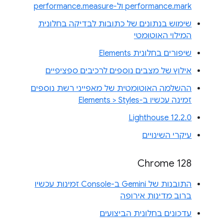
performance.mark ול-performance.measure
שימוש בנתונים של כתובות לבדיקה בחלונית
המילוי האוטומטי
שיפורים בחלונית Elements
אילוץ של מצבים נוספים לרכיבים ספציפיים
ההשלמה האוטומטית של מאפייני רשת נוספים
זמינה עכשיו ב-Elements > Styles
Lighthouse 12.2.0
עיקרי השינויים
Chrome 128
התובנות של Gemini ב-Console זמינות עכשיו
ברוב מדינות אירופה
עדכונים בחלונית הביצועים