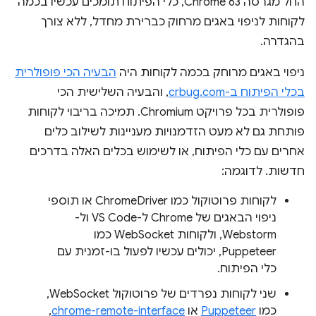
החל מגרסה Chrome 63, כלי הפיתוח תומכים עכשיו בכמה
לקוחות לניפוי באגים מרחוק כברירת מחדל, ללא צורך
בהגדרה.
ניפוי באגים מרוחק בכמה לקוחות היה
הבעיה הכי פופולרית
בכלי הפיתוח ב-crbug.com
, והבעיה השלישית הכי
פופולרית בכל פרויקט Chromium. תמיכה בריבוי לקוחות
פותחת גם לא מעט הזדמנויות מעניינות לשילוב כלים
אחרים עם כלי הפיתוח, או לשימוש בכלים האלה בדרכים
חדשות. לדוגמה:
לקוחות פרוטוקול כמו ChromeDriver או תוספי
ניפוי הבאגים של Chrome ל-VS Code ול-
Webstorm, ולקוחות WebSocket כמו
Puppeteer, יכולים עכשיו לפעול בו-זמנית עם
כלי הפיתוח.
שני לקוחות נפרדים של פרוטוקול WebSocket,
כמו
Puppeteer
או
chrome-remote-interface
,