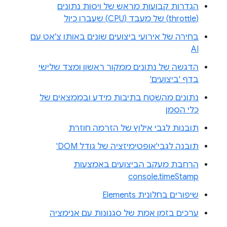
הגדרות קבועות מראש של ויסות נתונים
(throttle) של מעבד (CPU) שעברו כיול
בחירה של אירועי ביצועים שונים באותו צ'אט עם
AI
הדגשה של נתונים ממקור ראשון ומצד שלישי
בדף 'ביצועים'
נתונים מהשטח בתיבות מידע ובממצאים של
כלי הסמן
תובנות לגבי אילוץ של הזרמה חוזרת
תובנה לגבי'אופטימיזציה של גודל DOM'
הרחבת מעקב הביצועים באמצעות
console.timeStamp
שיפורים בחלונית Elements
ערכים בזמן אמת של סגנונות עם אנימציה