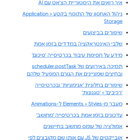
איך רואים את היסטוריית הצ'אט עם AI
ניהול האחסון של התוסף בקטע Application >
Storage
שיפורים בביצועים
שלבי האינטראקציה במדדים בזמן אמת
מידע על חסימת עיבוד בכרטיסייה 'סיכום'
תמיכה באירועים של scheduler.postTask
ובחיצים שמציינים את הגורם המפעיל שלהם
שיפורים בחלונית 'אנימציות' ובכרטיסייה
'רכיבים' > 'סגנונות'
מעבר מ-Elements > Styles ל-Animations
עדכונים בזמן אמת בכרטיסייה 'מחושב'
אמולציה של עומס מחשוב בחיישנים
אובייקטים של JS עם אותו שם מקובצים לפי