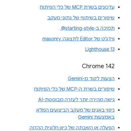
עדכונים בשרת MCP של כלי הפיתוח
שיפורים בשיתוף של נתוני מעקב
תמיכה ב-‎ @starting-style
ווידג'ט של Editor לתצוגה: masonry
Lighthouse 13
Chrome 142
הצעות לקוד מ-Gemini
שיפורים בשרת ה-MCP של כלי הפיתוח
גישה מהירה יותר לעזרה מבוססת-AI
ניפוי באגים של מעקב הביצועים המלא
באמצעות Gemini
הפעלה או השבתה של כיוון חלונית ההזזה