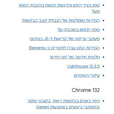
סמן בציר הזמן והדגשת הטווח בהצבת הסמן
מעל
הגדרות מומלצות של הגבלת קצב הבקשות
סמני תזמון בשכבת-על
מעקבי ערימה של קריאות ל-JS בסיכום
הגדרות התג עברו לתפריט ב-Elements
חלונית חדשה של 'מה חדש'
Lighthouse 12.3.0
עיקרי השינויים
Chrome 132
ניפוי באגים בבקשות רשת, בקובצי מקור
ובמעקבי ביצועים באמצעות Gemini