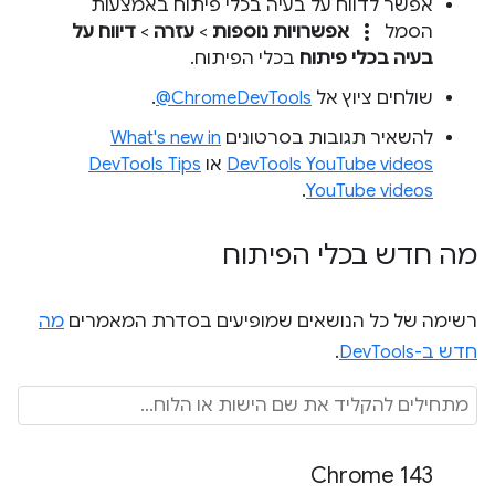
אפשר לדווח על בעיה בכלי פיתוח באמצעות
more_vert
הסמל
אפשרויות נוספות
>
עזרה
>
דיווח על
בעיה בכלי פיתוח
בכלי הפיתוח.
שולחים ציוץ אל
‎@ChromeDevTools
.
להשאיר תגובות בסרטונים
What's new in
DevTools YouTube videos
או
DevTools Tips
.
YouTube videos
מה חדש בכלי הפיתוח
רשימה של כל הנושאים שמופיעים בסדרת המאמרים
מה
חדש ב-DevTools
.
Chrome 143