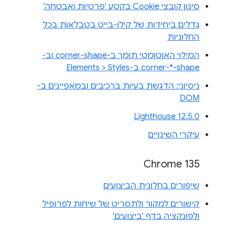
סינון קובצי Cookie בקטע 'פרטיות ואבטחה'
גדלים ביחידות של קילו-בייט בטבלאות בכל
החלוניות
המילוי האוטומטי תומך ב-corner-shape וב-
corner-*-shape ב-Elements > Styles
ניסיוני: הדגשת בעיות ברכיבים ובמאפיינים ב-
DOM
Lighthouse 12.5.0
עיקרי השינויים
Chrome 135
שיפורים בחלונית הביצועים
קישורים למקור ולתסריט של שיחות לפרופיל
ולפונקציה בדף 'ביצועים'