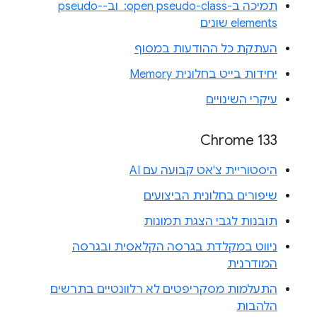
תמיכה ב-‎ :open pseudo-class וב-pseudo-
elements שונים
העתקת כל ההודעות במסוף
יחידות בייט בחלונית Memory
עיקרי השינויים
Chrome 133
היסטוריית צ'אט קבועה עם AI
שיפורים בחלונית הביצועים
תובנות לגבי הצגת תמונות
ניווט במקלדת בגרסה הקלאסית ובגרסה
המודרנית
התעלמות מסקריפטים לא רלוונטיים בתרשים
הלהבות