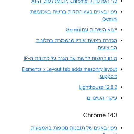
כלי הפיתוח ל-Chrome‏ (MCP) לסוכן ה-AI
ניפוי באגים בעץ התלות ברשת באמצעות
Gemini
ייצוא השיחות עם Gemini
הגדרת רצועת אודיו שנשמרת בחלונית
הביצועים
סינון בקשות לרשת עם הגנה על כתובת ה-IP
Elements > Layout tab adds masonry layout
support
Lighthouse 12.8.2
עיקרי השינויים
Chrome 140
ניפוי באגים של תובנות נוספות באמצעות