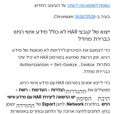
נשמח לשמוע מה דעתך
על העיצוב החדש.
בעיה ב-Chromium:
362672528
.
ייצוא של קובצי HAR לא כולל מידע אישי רגיש
כברירת מחדל
כדי לצמצם את הסיכויים לדליפות לא מכוונות של מידע
רגיש, יומן הרשת שמיוצא בפורמט HAR לא יכיל יותר
כותרות
Cookie
,
Set-Cookie
ו-
Authorization
כברירת מחדל.
כדי לייצא יומנים בפורמט HAR
עם
מידע אישי רגיש,
ההגדרות
מפעילים את
הגדרות
>
העדפות
>
רשת
>
תיבת הסימון
יש הרשאה ליצירת HAR עם מידע אישי
ההורדה
רגיש
. בחלונית
Network
, לחצן
Export
של
יסומן
בחץ. לוחצים לחיצה ארוכה על הלחצן ובוחרים באפשרות