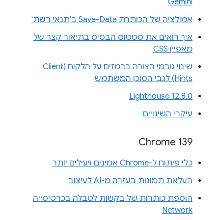
Gemini
אמולציה של הכותרת Save-Data ב'תנאי רשת'
איך רואים את סטטוס הבסיס בתיאור קצר של
מאפיין CSS
שינוי גורמי הצורה ברמזים על הלקוח (Client
Hints) לגבי הסוכן המשתמש
Lighthouse 12.8.0
עיקרי השינויים
Chrome 139
כלי פיתוח ל-Chrome אמינים ויעילים יותר
העלאת תמונות בעזרה מ-AI לעיצוב
הוספת כותרות של בקשות לטבלה בכרטיסייה
Network