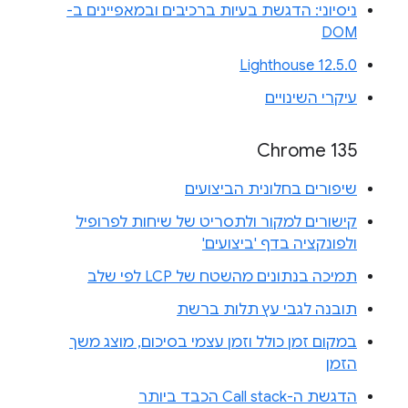
ניסיוני: הדגשת בעיות ברכיבים ובמאפיינים ב-
DOM
Lighthouse 12.5.0
עיקרי השינויים
Chrome 135
שיפורים בחלונית הביצועים
קישורים למקור ולתסריט של שיחות לפרופיל
ולפונקציה בדף 'ביצועים'
תמיכה בנתונים מהשטח של LCP לפי שלב
תובנה לגבי עץ תלות ברשת
במקום זמן כולל וזמן עצמי בסיכום, מוצג משך
הזמן
הדגשת ה-Call stack הכבד ביותר