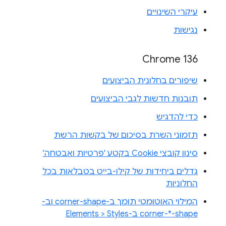
עיקרי השינויים
נגישות
Chrome 136
שיפורים בחלונית הביצועים
תובנות חדשות לגבי הביצועים
כדי להדגיש
תזמוני השרת בסיכום של בקשות הרשת
סינון קובצי Cookie בקטע 'פרטיות ואבטחה'
גדלים ביחידות של קילו-בייט בטבלאות בכל
החלוניות
המילוי האוטומטי תומך ב-corner-shape וב-
corner-*-shape ב-Elements > Styles