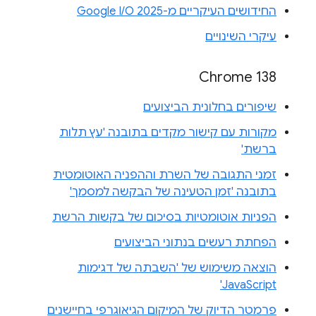
החידושים העיקריים מ-Google I/O 2025
עיקרי השינויים
Chrome 138
שיפורים בחלונית הביצועים
מקורות עם קישור מקדים בתובנה 'עץ תלות
ברשת'
זמני התגובה של השרת וההפניה האוטומטית
בתובנה 'זמן הטעינה של הבקשה למסמך'
הפניות אוטומטיות בסיכום של בקשות הרשת
הפחתת רעשים בנתוני הביצועים
הוצאה משימוש של 'השבתה של דגימות
JavaScript'
פרמטר הדיוק של המיקום הגיאוגרפי בחיישנים