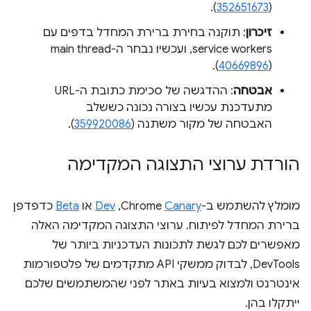
).
352651673
(
זיכרון
: תוקנה בחירת ברירת המחדל בדפים עם
service workers, ועכשיו נבחר ה-main thread
(
40669896
).
אבטחה
: ההדגשה של סכימת כתובת ה-URL
מתעדכנת עכשיו בצורה נכונה כששלב
האבטחה של מקור משתנה (
359920086
).
הורדת ערוצי התצוגה המקדימה
מומלץ להשתמש ב-Chrome
Canary
,‏
Dev
או
Beta
כדפדפן
ברירת המחדל לפיתוח. ערוצי התצוגה המקדימה האלה
מאפשרים לכם לגשת לתכונות העדכניות ביותר של
DevTools, לבדוק ממשקי API מתקדמים של פלטפורמות
אינטרנט ולמצוא בעיות באתר לפני שהמשתמשים שלכם
ייתקלו בהן.