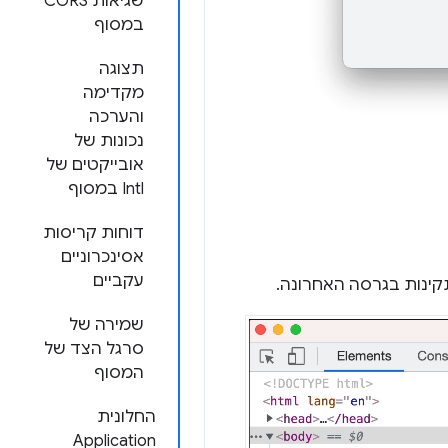
שגיאות CORS
במסוף
תצוגה
מקדימה
והערכה
נכונות של
אובייקטים של
Intl במסוף
דוחות קריסות
אסינכרוניים
עקביים
שמירה של
סרגל הצד של
המסוף
החלונית
Application