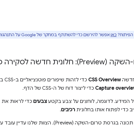
 הפיתוח?
כאן
אפשר להירשם כדי להשתתף במחקר של Google על התנהגות משתמשים.
 לסקירה כללית של CSS
חדשה
CSS Overview
כדי לזהות שיפורים פוטנציאליים ב-CSS בדף.
Capture overvi
כדי ליצור דוח של ה-CSS של הדף.
 המידע. לדוגמה, לוחצים על צבע בקטע
צבעים
כדי לראות את 
יב כדי לפתוח אותו בחלונית
רכיבים
.
היא תכונה בגרסת טרום-השקה (Preview). הצוות