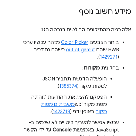
מידע חשוב נוסף
אלה כמה מהתיקונים הבולטים בגרסה הזו:
בוחר הצבעים
Color Picker
מזהה עכשיו ערכי
HWB שהם
out of gamut
כשהם נחתכים
).
1429271
(
בחלונית
מקורות
:
הופעלה הדגשת תחביר JSON
למפות מקור (
1385374
).
הפסקנו להציג את ההודעות 'זוהתה
מפת מקור' כש
משביתים מפות
מקור
באופן ידני (
1423718
).
עכשיו אפשר להעריך ביטויים לא שלמים ב-
JavaScript באמצעות
Console
על ידי הקשה