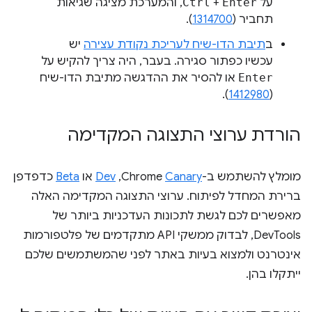
על
Enter
+
Ctrl
, והמערכת מציגה שגיאות
תחביר (
1314700
).
ב
תיבת הדו-שיח לעריכת נקודת עצירה
יש
עכשיו כפתור סגירה. בעבר, היה צריך להקיש על
Enter
או להסיר את ההדגשה מתיבת הדו-שיח
).
1412980
(
הורדת ערוצי התצוגה המקדימה
מומלץ להשתמש ב-Chrome
Canary
,‏
Dev
או
Beta
כדפדפן
ברירת המחדל לפיתוח. ערוצי התצוגה המקדימה האלה
מאפשרים לכם לגשת לתכונות העדכניות ביותר של
DevTools, לבדוק ממשקי API מתקדמים של פלטפורמות
אינטרנט ולמצוא בעיות באתר לפני שהמשתמשים שלכם
ייתקלו בהן.