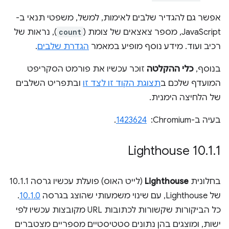
אפשר גם להגדיר שלבים לאימות, למשל, משפטי תנאי ב-
JavaScript, מספר צאצאים של צומת (
count
), נראות של
רכיב ועוד. מידע נוסף מופיע במאמר
הגדרת שלבים
.
בנוסף,
כלי ההקלטה
זוכר עכשיו את פורמט הסקריפט
המועדף שלכם ב
תצוגת הקוד זו לצד זו
ובתפריט השלבים
של הלחיצה הימנית.
בעיה ב-Chromium: ‏
1423624
.
‫Lighthouse 10
.
1
.
1
בחלונית
Lighthouse
(לייט האוס) פועלת עכשיו גרסה 10.1.1
של Lighthouse, עם שינוי משמעותי שהוצג בגרסה
10.1.0
.
כל הביקורות שקשורות לכתובות URL מקובצות עכשיו לפי
ישות, ומוצגים בהן נתונים סטטיסטיים מספריים מצטברים