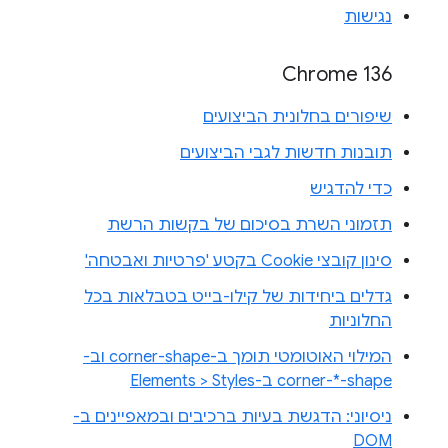
נגישות
Chrome 136
שיפורים בחלונית הביצועים
תובנות חדשות לגבי הביצועים
כדי להדגיש
תזמוני השרת בסיכום של בקשות הרשת
סינון קובצי Cookie בקטע 'פרטיות ואבטחה'
גדלים ביחידות של קילו-בייט בטבלאות בכל
החלוניות
המילוי האוטומטי תומך ב-corner-shape וב-
corner-*-shape ב-Elements > Styles
ניסיוני: הדגשת בעיות ברכיבים ובמאפיינים ב-
DOM