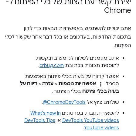
יצירת קשר עם הצוות של כלי הפיתוח ל-
Chrome
אתם יכולים להשתמש באפשרויות הבאות כדי לדון
בתכונות החדשות, בעדכונים או בכל דבר אחר שקשור לכלי
הפיתוח.
אתם מוזמנים לשלוח לנו משוב ובקשות
להוספת תכונות בכתובת
crbug.com
.
אפשר לדווח על בעיה בכלי פיתוח באמצעות
more_vert
הסמל
אפשרויות נוספות
>
עזרה
>
דיווח על
בעיה בכלי פיתוח
בכלי הפיתוח.
שולחים ציוץ אל
‎@ChromeDevTools
.
להשאיר תגובות בסרטונים
What's new in
DevTools YouTube videos
או
DevTools Tips
.
YouTube videos