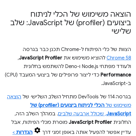
הוצאה משימוש של הכלי לניתוח
ביצועים (profiler) של Java
Script: שלב
שלישי
הצוות של כלי הפיתוח ל-Chrome תכנן כבר בגרסה
Chrome 58
להוציא משימוש את
JavaScript Profiler
,
ולעודד מפתחי Node.js ו-Deno להשתמש בחלונית
Performance
כדי ליצור פרופילים של ביצועי המעבד (CPU)
ב-JavaScript.
בגרסה 114 של DevTools מתחיל
השלב השלישי
של
הוצאה
משימוש של
הכלי לניתוח ביצועים (profiler) של
JavaScript
, שכולל ארבעה שלבים
. במהלך השלב הזה,
החלונית
JavaScript Profiler
מוסרת מכלי הפיתוח, אבל
עדיין אפשר להפעיל אותה באופן זמני דרך
הגדרות
>