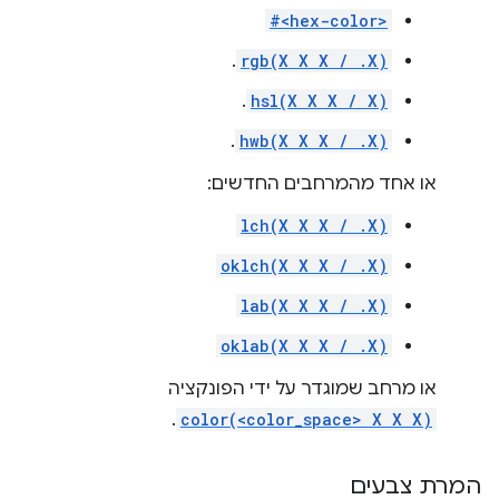
#<hex-color>
.
rgb(X X X / .X)
.
hsl(X X X / X)
.
hwb(X X X / .X)
או אחד מהמרחבים החדשים:
lch(X X X / .X)
oklch(X X X / .X)
lab(X X X / .X)
oklab(X X X / .X)
או מרחב שמוגדר על ידי הפונקציה
.
color(<color_space> X X X)
המרת צבעים