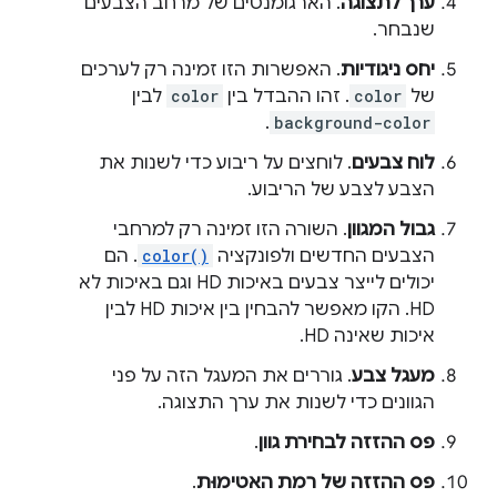
ערך לתצוגה
. הארגומנטים של מרחב הצבעים
שנבחר.
יחס ניגודיות
. האפשרות הזו זמינה רק לערכים
של
color
. זהו ההבדל בין
color
לבין
.
background-color
לוח צבעים
. לוחצים על ריבוע כדי לשנות את
הצבע לצבע של הריבוע.
גבול המגוון
. השורה הזו זמינה רק למרחבי
הצבעים החדשים ולפונקציה
color()
. הם
יכולים לייצר צבעים באיכות HD וגם באיכות לא
HD. הקו מאפשר להבחין בין איכות HD לבין
איכות שאינה HD.
מעגל צבע
. גוררים את המעגל הזה על פני
הגוונים כדי לשנות את ערך התצוגה.
פס ההזזה לבחירת גוון
.
פס ההזזה של רמת האטימוּת
.