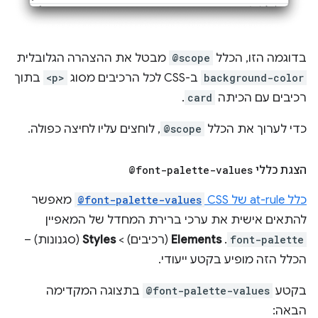
בדוגמה הזו, הכלל
@scope
מבטל את ההצהרה הגלובלית
background-color
ב-CSS לכל הרכיבים מסוג
<p>
בתוך
רכיבים עם הכיתה
card
.
כדי לערוך את הכלל
@scope
, לוחצים עליו לחיצה כפולה.
הצגת כללי
@font-palette-values
כלל at-rule של CSS‏
@font-palette-values
מאפשר
להתאים אישית את ערכי ברירת המחדל של המאפיין
font-palette
.
Elements
(רכיבים) >
Styles
(סגנונות) –
הכלל הזה מופיע בקטע ייעודי.
בקטע
@font-palette-values
בתצוגה המקדימה
הבאה: