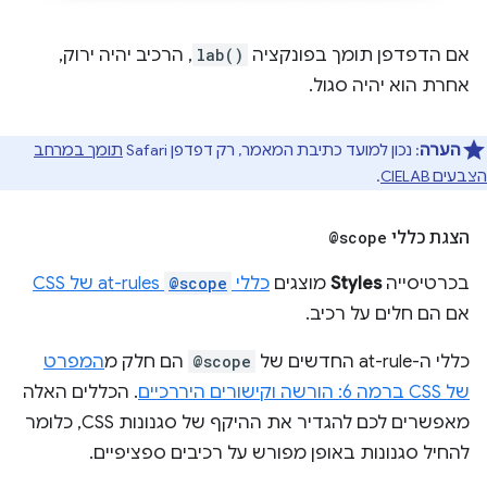
אם הדפדפן תומך בפונקציה
lab()
, הרכיב יהיה ירוק,
אחרת הוא יהיה סגול.
הערה
: נכון למועד כתיבת המאמר, רק דפדפן Safari
תומך במרחב
הצבעים CIELAB
.
הצגת כללי
@scope
בכרטיסייה
Styles
מוצגים
כללי
@scope
at-rules של CSS
אם הם חלים על רכיב.
כללי ה-at-rule החדשים של
@scope
הם חלק מ
המפרט
של CSS ברמה 6: הורשה וקישורים היררכיים
. הכללים האלה
מאפשרים לכם להגדיר את ההיקף של סגנונות CSS, כלומר
להחיל סגנונות באופן מפורש על רכיבים ספציפיים.