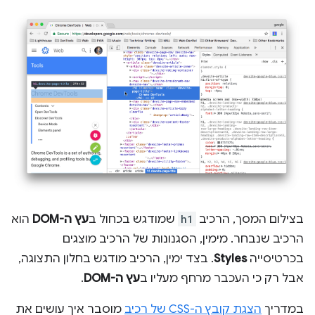
בצילום המסך, הרכיב
h1
שמודגש בכחול ב
עץ ה-DOM
הוא
הרכיב שנבחר. מימין, הסגנונות של הרכיב מוצגים
בכרטיסייה
Styles
. בצד ימין, הרכיב מודגש בחלון התצוגה,
אבל רק כי העכבר מרחף מעליו ב
עץ ה-DOM
.
במדריך
הצגת קובץ ה-CSS של רכיב
מוסבר איך עושים את