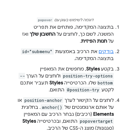
דוגמה לשימוש בעוגן עם
popover
בתצוגה המקדימה, פותחים את תפריט
המשנה. לשם כך, לוחצים על
החשבון שלך
ואז
על
חנות הפיזית
.
בודקים
את הרכיב באמצעות
id="submenu"
בתצוגה המקדימה.
בקטע
Styles
, מחפשים את המאפיין
position-try-options
ולוחצים על הערך
--
bottom
שלו. הכרטיסייה
Styles
תעביר אתכם
לקטע
@position-try
התואם.
לוחצים על הקישור לערך
position-anchor
או
על אותם ארגומנטים של
anchor()
. בחלונית
Elements
(רכיבים) נבחר הרכיב עם המאפיין
popovertarget
התואם, ובכרטיסייה
Styles
(סגנונות) מוצג ה-CSS של הרכיב.