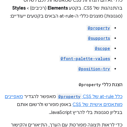
כללי At הם הצהרות CSS שמאפשרות לכם לשלוט
בהתנהגות של CSS. בקטע
Elements
(רכיבים) >
Styles
(סגנונות) מוצגים כללי ה-at-rule הבאים בקטעים ייעודיים:
@property
@supports
@scope
@font-palette-values
@position-try
הצגת כללי
@property
כלל at-rule של CSS‏
@property
מאפשר להגדיר
מאפיינים
מותאמים אישית של CSS
באופן מפורש ולרשום אותם
בגיליון סגנונות בלי להריץ JavaScript.
כדי לראות תצוגה מפורטת עם הערך, התיאורים והקישור