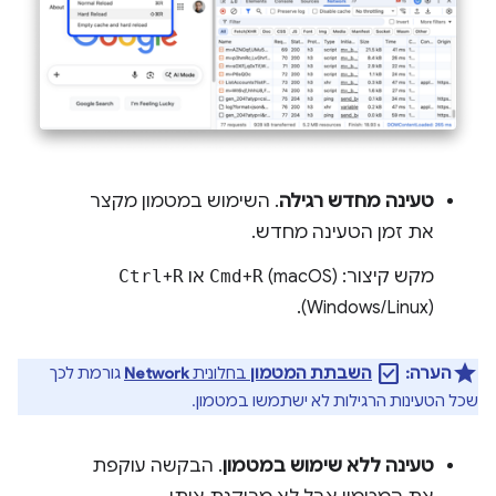
טעינה מחדש רגילה
. השימוש במטמון מקצר
את זמן הטעינה מחדש.
מקש קיצור:
(macOS) או
R
+
Cmd
R
+
Ctrl
(Windows/Linux).
check_box
הערה:
השבתת המטמון
בחלונית
Network
גורמת לכך
שכל הטעינות הרגילות לא ישתמשו במטמון.
טעינה ללא שימוש במטמון
. הבקשה עוקפת