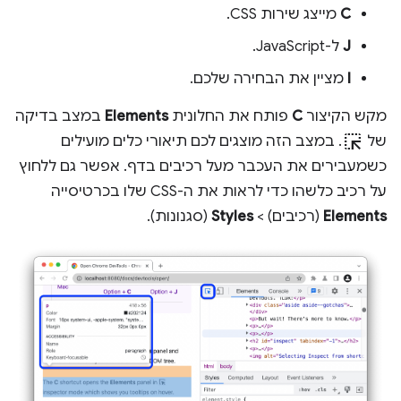
C
מייצג שירות CSS.
J
ל-JavaScript.
I
מציין את הבחירה שלכם.
מקש הקיצור
C
פותח את החלונית
Elements
במצב בדיקה
ink_selection
של
. במצב הזה מוצגים לכם תיאורי כלים מועילים
כשמעבירים את העכבר מעל רכיבים בדף. אפשר גם ללחוץ
על רכיב כלשהו כדי לראות את ה-CSS שלו בכרטיסייה
Elements
(רכיבים) >
Styles
(סגנונות).