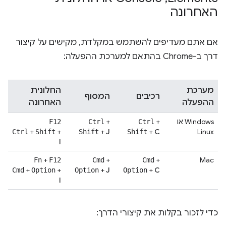
האחרונה
אם אתם מעדיפים להשתמש במקלדת, מקישים על קיצור
דרך ב-Chrome בהתאם למערכת ההפעלה:
מערכת
החלונית
רכיבים
המסוף
ההפעלה
האחרונה
Windows או
+
+
F12
Ctrl
Ctrl
+
+
+
J
+
C
Linux
Ctrl
Shift
Shift
Shift
I
+
+
+
Mac
Fn
F12
Cmd
Cmd
+
+
+
J
+
C
Cmd
Option
Option
Option
I
כדי לזכור בקלות את קיצורי הדרך: