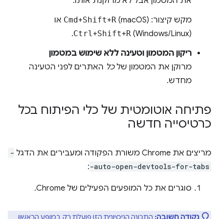
את המטמון אבל לא מרוקנת אותו.
מקש קיצור:
(macOS) או
R
+
Shift
+
Cmd
Ctrl
+
Shift
+
R
(Windows/Linux).
ריקון המטמון וטעינה ללא שימוש במטמון
מרוקן את המטמון של
כל
האתרים לפני הטעינה
מחדש.
פתיחה אוטומטית של כלי הפיתוח בכל
כרטיסייה חדשה
מריצים את Chrome משורת הפקודה ומעבירים את הדגל
-
:
-auto-open-devtools-for-tabs
סוגרים את כל המופעים הפעילים של Chrome.
נקודה חשובה:
התכונה הניסיונית הזו פועלת רק במופע הראשון